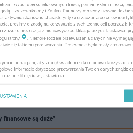
klam, wybór spersonalizowanych treści, pomiar reklam i treści, bad
 zgodą Użytkownika my i Zaufani Partnerzy możemy używać dokład
az aktywnie skanować charakterystykę urządzenia do celów identyfi
ść, prosimy o zgodę na korzystanie z tych technologii poprzez klikn
a i zawsze możesz ją zmienić/wycofać klikając przycisk ustawień pr
ogu strony
. Niektóre rodzaje przetwarzania danych nie wymagaj
iwić się takiemu przetwarzaniu. Preferencje będą miały zastosowanie
szymi informacjami, abyś mógł świadomie i komfortowo korzystać z
gółowe informacje dotyczące przetwarzania Twoich danych znajdzi
s
oraz po kliknięciu w „Ustawienia”.
USTAWIENIA
y finansowe są duże”