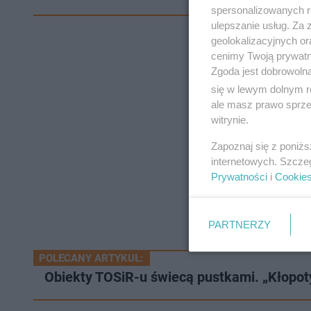
spersonalizowanych re
ulepszanie usług. Za
geolokalizacyjnych or
cenimy Twoją prywatno
Zgoda jest dobrowoln
się w lewym dolnym r
ale masz prawo sprzec
witrynie.
Zapoznaj się z poniż
internetowych. Szcze
Prywatności
i
Cookie
PARTNERZY
POLECANY ARTYKUŁ:
Obiekty TOSiR-u świecą pustkami. „Kłopot