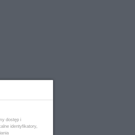
Â
y dostęp i
lne identyfikatory,
iania