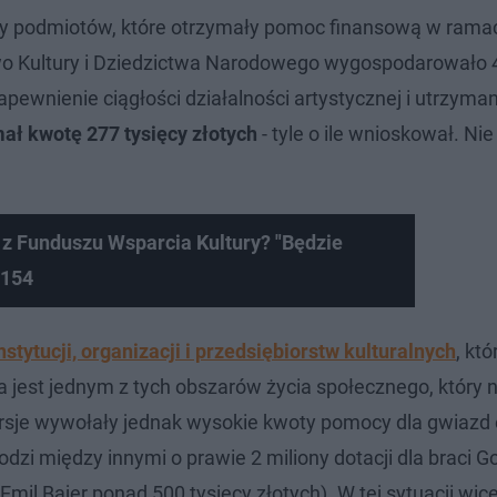
sięcy podmiotów, które otrzymały pomoc finansową w rama
two Kultury i Dziedzictwa Narodowego wygospodarowało 4
ewnienie ciągłości działalności artystycznej i utrzyman
ał kwotę 277 tysięcy złotych
- tyle o ile wnioskował. N
 z Funduszu Wsparcia Kultury? "Będzie
 154
nstytucji, organizacji i przedsiębiorstw kulturalnych
, kt
 jest jednym z tych obszarów życia społecznego, który 
rsje wywołały jednak wysokie kwoty pomocy dla gwiazd 
zi między innymi o prawie 2 miliony dotacji dla braci G
Emil Bajer ponad 500 tysięcy złotych). W tej sytuacji wi