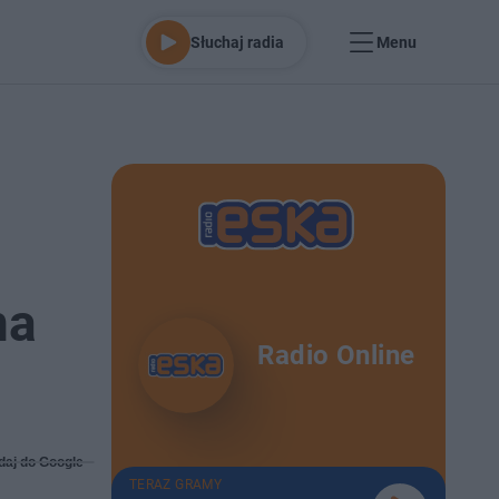
Słuchaj radia
Menu
ma
Radio Online
daj do Google
TERAZ GRAMY