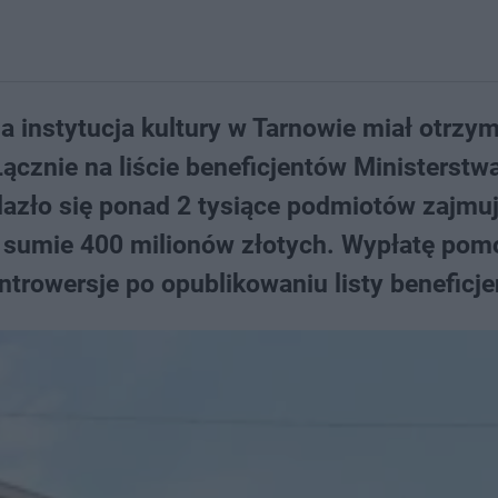
na instytucja kultury w Tarnowie miał otrzy
Łącznie na liście beneficjentów Ministerstw
lazło się ponad 2 tysiące podmiotów zajmu
ć w sumie 400 milionów złotych. Wypłatę po
ntrowersje po opublikowaniu listy beneficj