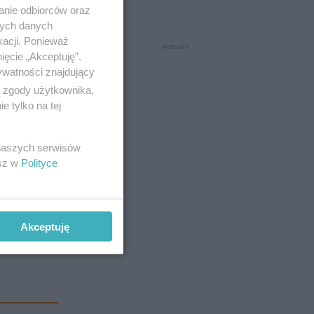
anie odbiorców oraz
nych danych
kacji. Ponieważ
ięcie „Akceptuję”.
ywatności znajdujący
ą zgody użytkownika,
 tylko na tej
 naszych serwisów
esz w
Polityce
Akceptuję