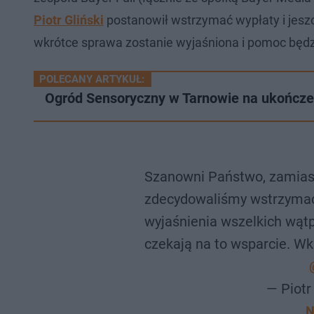
Piotr Gliński
postanowił wstrzymać wypłaty i jeszcz
wkrótce sprawa zostanie wyjaśniona i pomoc będ
POLECANY ARTYKUŁ:
Ogród Sensoryczny w Tarnowie na ukończeni
Szanowni Państwo, zamiast
zdecydowaliśmy wstrzymać
wyjaśnienia wszelkich wątpl
czekają na to wsparcie. W
— Piotr
N