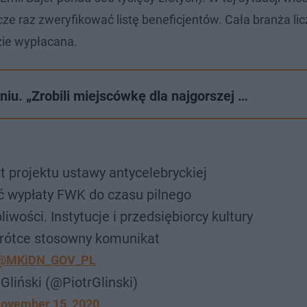
e raz zweryfikować listę beneficjentów. Cała branża lic
zie wypłacana.
u. „Zrobili miejscówkę dla najgorszej …
 projektu ustawy antycelebryckiej
 wypłaty FWK do czasu pilnego
iwości. Instytucje i przedsiębiorcy kultury
krótce stosowny komunikat
@MKiDN_GOV_PL
 Gliński (@PiotrGlinski)
ovember 15, 2020