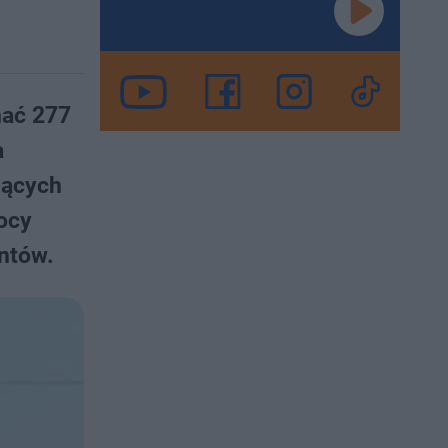
mać 277
a
jących
mocy
entów.