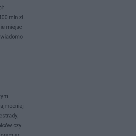
ch
00 mln zł.
ie miejsc
ie wiadomo
órym
najmocniej
estrady,
olców czy
cepremier