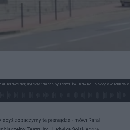
ł Balawejder, Dyrektor Naczelny Teatru im. Ludwika Solskiego w Tarnowie
 kiedyś zobaczymy te pieniądze - mówi Rafał
or Naczelny Teatru im. Ludwika Solskiego w