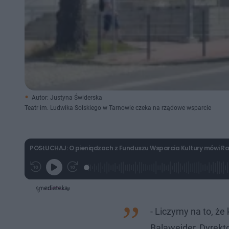
Autor: Justyna Świderska
Teatr im. Ludwika Solskiego w Tarnowie czeka na rządowe wsparcie
POSŁUCHAJ: O pieniądzach z Funduszu Wsparcia Kultury mówi Rafa
L
P
P
G
o
r
r
r
a
z
z
a
d
e
e
j
e
w
w
d
i
i
:
ń
ń
- Liczymy na to, że
2
1
1
1
0
0
Balawejder, Dyrekt
.
s
s