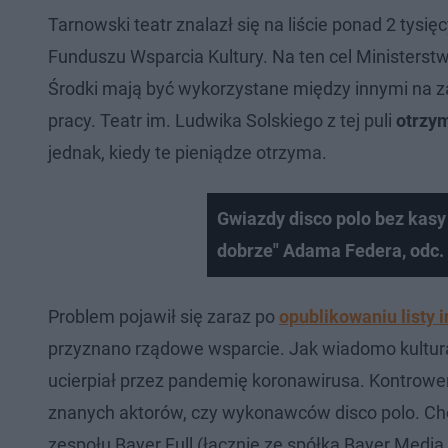
Tarnowski teatr znalazł się na liście ponad 2 ty
Funduszu Wsparcia Kultury. Na ten cel Ministers
Środki mają być wykorzystane między innymi na zap
pracy. Teatr im. Ludwika Solskiego z tej puli
otrzym
jednak, kiedy te pieniądze otrzyma.
Gwiazdy disco polo bez kasy
dobrze" Adama Federa, odc.
Problem pojawił się zaraz po
opublikowaniu listy i
przyznano rządowe wsparcie. Jak wiadomo kultura
ucierpiał przez pandemię koronawirusa. Kontrowe
znanych aktorów, czy wykonawców disco polo. Chod
zespołu Bayer Full (łącznie ze spółką Bayer Media 