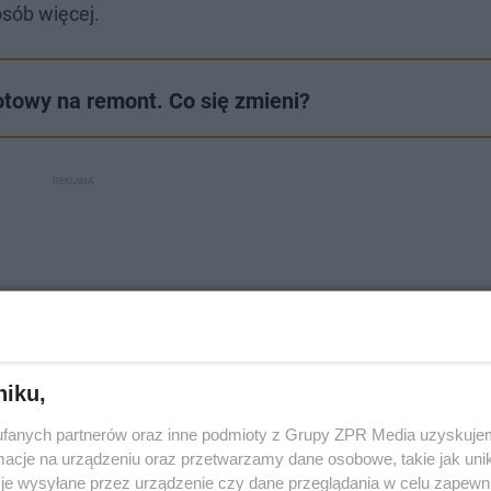
osób więcej.
towy na remont. Co się zmieni?
niku,
fanych partnerów oraz inne podmioty z Grupy ZPR Media uzyskujem
cje na urządzeniu oraz przetwarzamy dane osobowe, takie jak unika
je wysyłane przez urządzenie czy dane przeglądania w celu zapewn