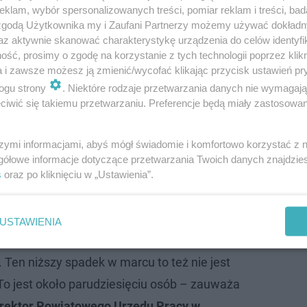
klam, wybór spersonalizowanych treści, pomiar reklam i treści, bad
obocie w mieście Tarnowie i w powiecie
 zgodą Użytkownika my i Zaufani Partnerzy możemy używać dokład
az aktywnie skanować charakterystykę urządzenia do celów identyfi
. I ono rzeczywiście wzrasta cały czas, bo
ść, prosimy o zgodę na korzystanie z tych technologii poprzez klikn
ane od grudnia, a nawet od listopada, to
a i zawsze możesz ją zmienić/wycofać klikając przycisk ustawień pr
iście cały czas miało tendencję wzrostową.
ogu strony
. Niektóre rodzaje przetwarzania danych nie wymagaj
iwić się takiemu przetwarzaniu. Preferencje będą miały zastosowanie
trzymy już na koniec marca, to widzimy, że to
spadać. Czyli historycznie, wszystkie te lata
szymi informacjami, abyś mógł świadomie i komfortowo korzystać z
 bardzo podobną tendencję. Marzec to
gółowe informacje dotyczące przetwarzania Twoich danych znajdzi
ie, na to też liczymy, że będzie to miesiąc,
s
oraz po kliknięciu w „Ustawienia”.
y liczyć już spadek bezrobocia. Natomiast
c w zeszłym roku, a marzec w tym roku to
USTAWIENIA
o więcej osób zarejestrowanych w ewidencji
 Ten niższy spadek w marcu to też nie jest
 To jest około parudziesięciu osób – zauważa
dyrektor Powiatowego Urzędu Pracy w