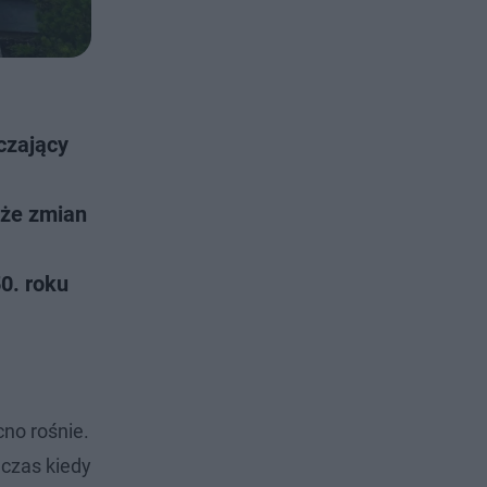
czający
kże zmian
0. roku
no rośnie.
czas kiedy