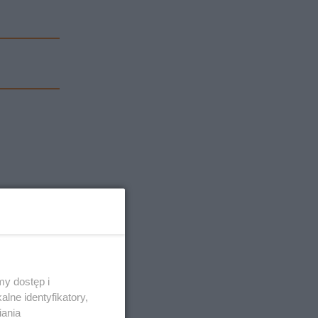
y dostęp i
lne identyfikatory,
iania