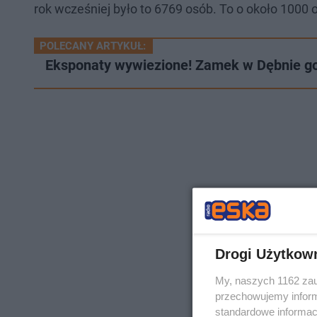
rok wcześniej było to 6769 osób. To o około 1000 
POLECANY ARTYKUŁ:
Eksponaty wywiezione! Zamek w Dębnie go
Drogi Użytkow
My, naszych 1162 zau
przechowujemy informa
standardowe informac