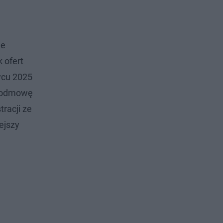
de
 ofert
wcu 2025
za odmowę
tracji ze
ejszy