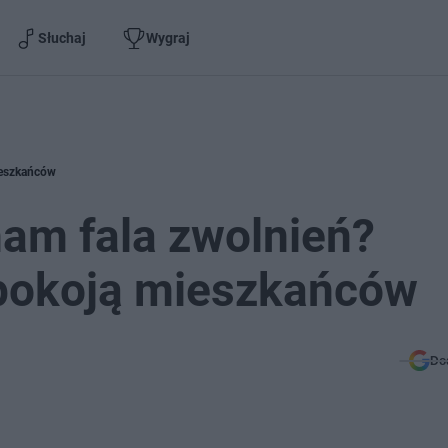
Słuchaj
Wygraj
ieszkańców
nam fala zwolnień?
epokoją mieszkańców
Do