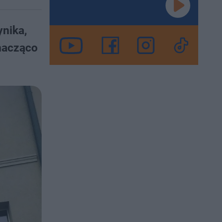
nika,
znacząco