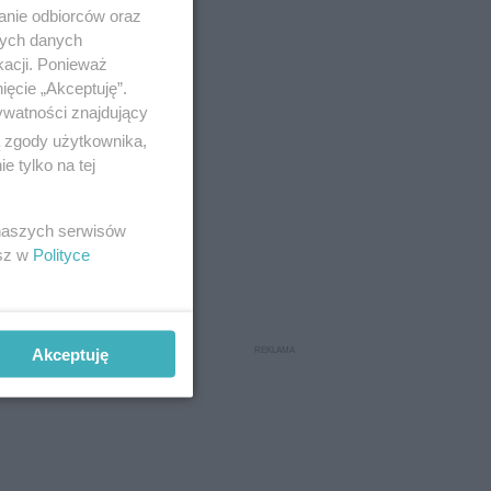
anie odbiorców oraz
nych danych
kacji. Ponieważ
ięcie „Akceptuję”.
ywatności znajdujący
ą zgody użytkownika,
 tylko na tej
 naszych serwisów
esz w
Polityce
Akceptuję