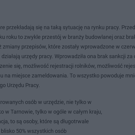
óre przekładają się na taką sytuację na rynku pracy. Prze
u roku to zwykle przestój w branży budowlanej oraz brak
eż zmiany przepisów, które zostały wprowadzone w czer
j działają urzędy pracy. Wprowadziła ona brak sankcji 
zenie się, możliwość rejestracji rolników, możliwość rejes
ędu na miejsce zameldowania. To wszystko powoduje mni
go Urzędu Pracy.
trowanych osób w urzędzie, nie tylko w
ko w Tarnowie, tylko w ogóle w całym kraju,
ncja, to są osoby, które są długotrwale
t blisko 50% wszystkich osób