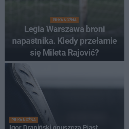
PIŁKA NOŻNA
Legia Warszawa broni
napastnika. Kiedy przełamie
się Mileta Rajović?
PIŁKA NOŻNA
Igor Drapiński opuszcza Piast