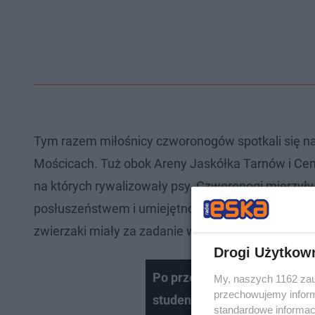
Tym razem miłośnicy czworonogów spotkali się na
Mościcach. Tuż obok Areny Jaskółka Tarnów i Cent
na których rywalizowały psy. Czworonogi mierzyły 
posłuszeństwem i umiejętnością wykonywania kom
zwierzaki miały za zadanie wytropić i wskazać op
Drogi Użytkow
Po przerwie spowodowanej pa
My, naszych 1162 zau
przechowujemy informa
studenci.
standardowe informac