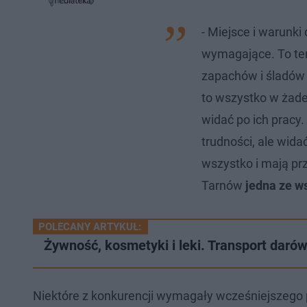
j
e
w
w
d
i
i
:
ń
ń
- Miejsce i warunki
2
1
1
.
0
0
wymagające. To ter
9
s
s
1
d
d
%
o
o
zapachów i śladów 
t
p
u
r
to wszystko w żade
ł
z
u
o
widać po ich pracy.
d
u
trudności, ale widać
wszystko i mają p
Tarnów
jedna ze w
POLECANY ARTYKUŁ:
Żywność, kosmetyki i leki. Transport daró
Niektóre z konkurencji wymagały wcześniejszego p