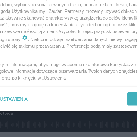
klam, wybór spersonalizowanych treści, pomiar reklam i treści, bad
eo
 zgodą Użytkownika my i Zaufani Partnerzy możemy używać dokład
az aktywnie skanować charakterystykę urządzenia do celów identyfi
ść, prosimy o zgodę na korzystanie z tych technologii poprzez klikn
a i zawsze możesz ją zmienić/wycofać klikając przycisk ustawień pr
ogu strony
. Niektóre rodzaje przetwarzania danych nie wymagaj
iwić się takiemu przetwarzaniu. Preferencje będą miały zastosowanie
szymi informacjami, abyś mógł świadomie i komfortowo korzystać z
gółowe informacje dotyczące przetwarzania Twoich danych znajdzi
s
oraz po kliknięciu w „Ustawienia”.
USTAWIENIA
izatorów