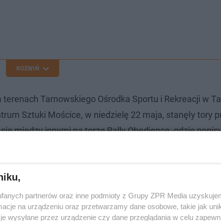
ROZWIŃ
 terenach Tarnowskiego Ośrodka Sportu i Rekreacji w T
rum Sztuki Mościce, w niedzielę 22 maja, stanęły tory p
się między innymi na torze Rally Obedience, gdzie popis
end. Tuż obok przygotowano tor do konkurencji NoseW
iekunowi konkretny zapach, ukryty pośród różnych przed
niku,
ndemią wróciły juwenalia, tak bawią się
fanych partnerów oraz inne podmioty z Grupy ZPR Media uzyskujem
cje na urządzeniu oraz przetwarzamy dane osobowe, takie jak unika
je wysyłane przez urządzenie czy dane przeglądania w celu zapewn