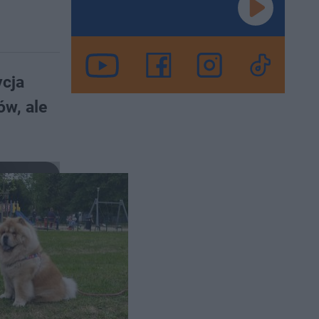
ycja
ów, ale