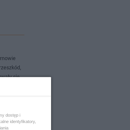
arnowie
rzeszkód,
ywały się
ork. Tu
miotów.
y dostęp i
lne identyfikatory,
iania