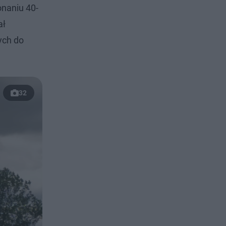
naniu 40-
ał
ych do
32