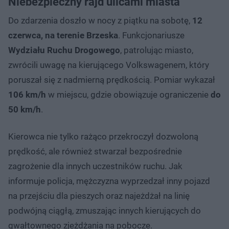
Niebezpieczny rajd ulicami miasta
Do zdarzenia doszło w nocy z piątku na sobotę,
12
czerwca, na terenie Brzeska
. Funkcjonariusze
Wydziału Ruchu Drogowego
, patrolując miasto,
zwrócili uwagę na kierującego Volkswagenem, który
poruszał się z nadmierną prędkością. Pomiar wykazał
106 km/h
w miejscu, gdzie obowiązuje ograniczenie
do
50 km/h
.
Kierowca nie tylko rażąco przekroczył dozwoloną
prędkość, ale również stwarzał bezpośrednie
zagrożenie dla innych uczestników ruchu. Jak
informuje policja, mężczyzna wyprzedzał inny pojazd
na przejściu dla pieszych oraz najeżdżał na linię
podwójną ciągłą, zmuszając innych kierujących do
gwałtownego zjeżdżania na pobocze.