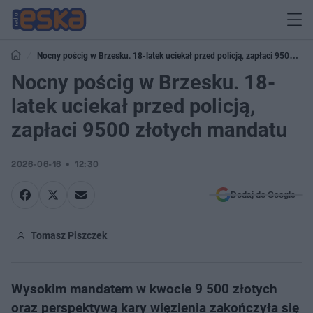
Nocny pościg w Brzesku. 18-latek uciekał przed policją, zapłaci 9500
złotych mandatu
Nocny pościg w Brzesku. 18-
latek uciekał przed policją,
zapłaci 9500 złotych mandatu
2026-06-16
12:30
Dodaj do Google
Tomasz Piszczek
Wysokim mandatem w kwocie 9 500 złotych
oraz perspektywą kary więzienia zakończyła się