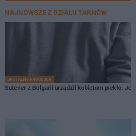
NAJNOWSZE Z DZIAŁU TARNÓW
BRUTALNY PROCEDER
Sutener z Bułgarii urządził kobietom piekło. Jedn