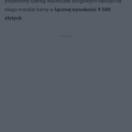
popełniony szereg wykroczeń drogowych nałożyli na
niego mandat karny w
łącznej wysokości 9 500
złotych
.