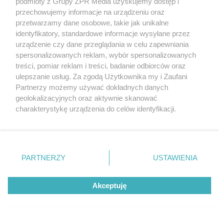
rok zbiory będą obfite
podmioty z Grupy ZPR Media uzyskujemy dostęp i
przechowujemy informacje na urządzeniu oraz
przetwarzamy dane osobowe, takie jak unikalne
identyfikatory, standardowe informacje wysyłane przez
urządzenie czy dane przeglądania w celu zapewniania
spersonalizowanych reklam, wybór spersonalizowanych
treści, pomiar reklam i treści, badanie odbiorców oraz
ulepszanie usług. Za zgodą Użytkownika my i Zaufani
Partnerzy możemy używać dokładnych danych
geolokalizacyjnych oraz aktywnie skanować
charakterystykę urządzenia do celów identyfikacji.
Ponieważ cenimy Twoją prywatność, prosimy o zgodę na
korzystanie z tych technologii poprzez kliknięcie
ZAKUPY
Jesień w Pepco! Stylowe kubki i
„Akceptuję”. Zgoda jest dobrowolna i zawsze możesz ją
zmienić/wycofać klikając przycisk ustawień prywatności
dodatki w świetnych cenach
PARTNERZY
USTAWIENIA
znajdujący się w lewym dolnym rogu strony
. Niektóre
rodzaje przetwarzania danych nie wymagają zgody
ZOBACZ WIĘCEJ
Akceptuję
użytkownika, ale masz prawo sprzeciwić się takiemu
przetwarzaniu. Preferencje będą miały zastosowanie tylko
na tej witrynie.