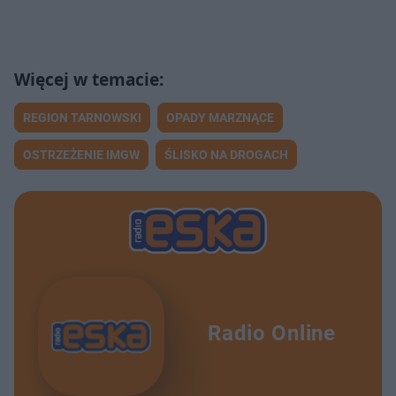
REGION TARNOWSKI
OPADY MARZNĄCE
OSTRZEŻENIE IMGW
ŚLISKO NA DROGACH
Radio Online