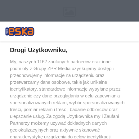
Drogi Użytkowniku,
My, naszych 1162 zaufanych partnerów oraz inne
Żaden utwór zamieszczony w serwisie nie może być powielany i
podmioty z Grupy ZPR Media uzyskujemy dostęp i
rozpowszechniany lub dalej rozpowszechniany w jakikolwiek sposób (w
przechowujemy informacje na urządzeniu oraz
tym także elektroniczny lub mechaniczny) na jakimkolwiek polu
eksploatacji w jakiejkolwiek formie, włącznie z umieszczaniem w
przetwarzamy dane osobowe, takie jak unikalne
Internecie bez pisemnej zgody właściciela praw. Jakiekolwiek użycie lub
identyfikatory, standardowe informacje wysyłane przez
wykorzystanie utworów w całości lub w części z naruszeniem prawa,
tzn. bez właściwej zgody, jest zabronione pod groźbą kary i może być
urządzenie czy dane przeglądania w celu zapewniania
ścigane prawnie.
spersonalizowanych reklam, wybór spersonalizowanych
treści, pomiar reklam i treści, badanie odbiorców oraz
ulepszanie usług. Za zgodą Użytkownika my i Zaufani
Partnerzy możemy używać dokładnych danych
geolokalizacyjnych oraz aktywnie skanować
charakterystykę urządzenia do celów identyfikacji.