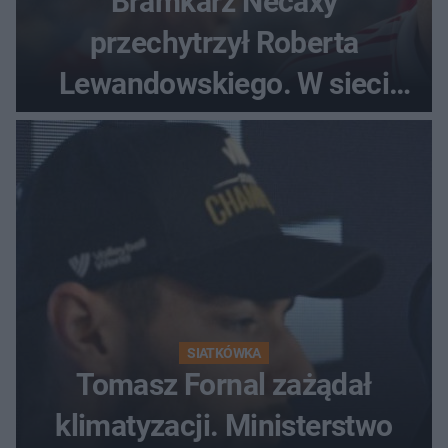
Bramkarz Necaxy
przechytrzył Roberta
Lewandowskiego. W sieci
krąży wideo z tego pojedynku
SIATKÓWKA
Tomasz Fornal zażądał
klimatyzacji. Ministerstwo