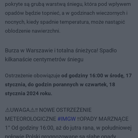
pokryte są grubą warstwą śniegu, która pod wpływem
opadów będzie topnieć, a w godzinach wieczornych i
nocnych, kiedy spadnie temperatura, może nastąpić
oblodzenie nawierzchni.
Burza w Warszawie i totalna śnieżyca! Spadło
kilkanaście centymetrów śniegu
Ostrzeżenie obowiązuje
od godziny 16:00 w środę, 17
stycznia, do godzin porannych w czwartek, 18
stycznia 2024 roku.
⚠️UWAGA⚠️‼️ NOWE OSTRZEŻENIE
METEOROLOGICZNE
#IMGW
‼️OPADY MARZNĄCE
1° Od godziny 16:00, aż do jutra rana, w południowej
połowie Polski prognozowane są słabe opady