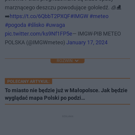
marznącego deszczu powodujące gołoledź. 🧊⛸️
➡️
https://t.co/6QbbT2PXQF
#IMGW
#meteo
#pogoda
#ślisko
#uwaga
pic.twitter.com/ks9Nf1FP5e
— IMGW-PIB METEO
POLSKA (@IMGWmeteo)
January 17, 2024
ROZWIŃ
POLECANY ARTYKUŁ:
To miasto nie będzie już w Małopolsce. Jak będzie
wyglądać mapa Polski po podzi…