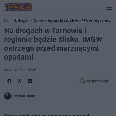
Na drogach w Tarnowie i regionie będzie ślisko. IMGW ostrzega przed
marznącymi opadami
Na drogach w Tarnowie i
regionie będzie ślisko. IMGW
ostrzega przed marznącymi
opadami
2024-01-17
15:26
Dodaj do Google
Krystian Janik
Ostrzeżenie pierwszego stopnia przed