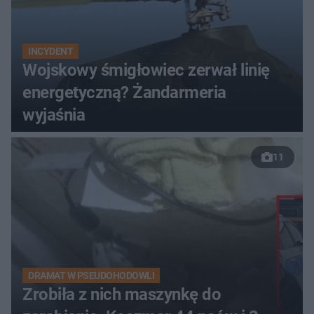
INCYDENT
Wojskowy śmigłowiec zerwał linię
energetyczną? Żandarmeria
wyjaśnia
11
DRAMAT W PSEUDOHODOWLI
Zrobiła z nich maszynkę do