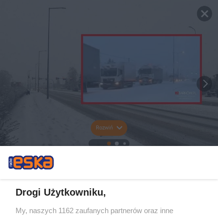
Rozwiń
Drogi Użytkowniku,
My, naszych 1162 zaufanych partnerów oraz inne