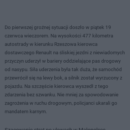
Do pierwszej groźnej sytuacji doszło w piątek 19
czerwca wieczorem. Na wysokości 477 kilometra
autostrady w kierunku Rzeszowa kierowca
dostawczego Renault na śliskiej jezdni z niewiadomych
przyczyn uderzył w bariery oddzielające pas drogowy
od nasypu. Siła uderzenia była tak duża, że samochód
przewrócił się na lewy bok, a silnik został wyrzucony z
pojazdu. Na szczęście kierowca wyszedł z tego
zdarzenia bez szwanku. Nie mniej za spowodowanie
zagrożenia w ruchu drogowym, policjanci ukarali go
mandatem karnym.
Szacowanie strat po ulewach w Małopolsce