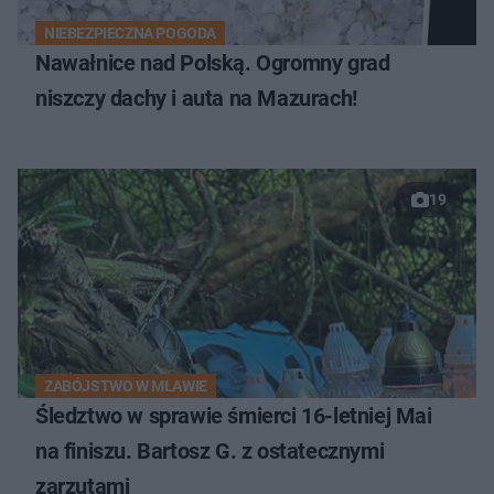
NIEBEZPIECZNA POGODA
Nawałnice nad Polską. Ogromny grad
niszczy dachy i auta na Mazurach!
19
ZABÓJSTWO W MŁAWIE
Śledztwo w sprawie śmierci 16-letniej Mai
na finiszu. Bartosz G. z ostatecznymi
zarzutami