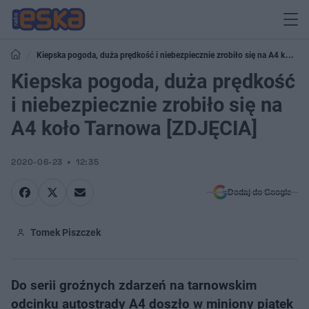
Kiepska pogoda, duża prędkość i niebezpiecznie zrobiło się na A4 koło
Tarnowa [ZDJĘCIA]
Kiepska pogoda, duża prędkość
i niebezpiecznie zrobiło się na
A4 koło Tarnowa [ZDJĘCIA]
2020-06-23
12:35
Dodaj do Google
Tomek Piszczek
Do serii groźnych zdarzeń na tarnowskim
odcinku autostrady A4 doszło w miniony piątek