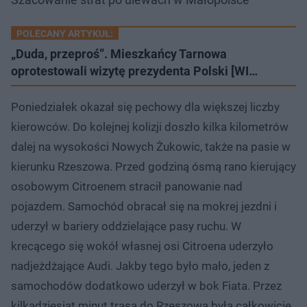
POLECANY ARTYKUŁ:
„Duda, przeproś”. Mieszkańcy Tarnowa
oprotestowali wizytę prezydenta Polski [WI…
Poniedziałek okazał się pechowy dla większej liczby
kierowców. Do kolejnej kolizji doszło kilka kilometrów
dalej na wysokości Nowych Żukowic, także na pasie w
kierunku Rzeszowa. Przed godziną ósmą rano kierujący
osobowym Citroenem stracił panowanie nad
pojazdem. Samochód obracał się na mokrej jezdni i
uderzył w bariery oddzielające pasy ruchu. W
krecącego się wokół własnej osi Citroena uderzyło
nadjeżdżające Audi. Jakby tego było mało, jeden z
samochodów dodatkowo uderzył w bok Fiata. Przez
kilkadziesiąt minut trasa do Rzeszowa była całkowicie