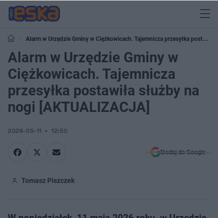
Alarm w Urzędzie Gminy w Ciężkowicach. Tajemnicza przesyłka postawiła
służby na nogi [AKTUALIZACJA]
Alarm w Urzędzie Gminy w
Ciężkowicach. Tajemnicza
przesyłka postawiła służby na
nogi [AKTUALIZACJA]
2026-05-11
12:50
Dodaj do Google
Tomasz Piszczek
W poniedziałek, 11 maja 2026 roku, w Urzędzie