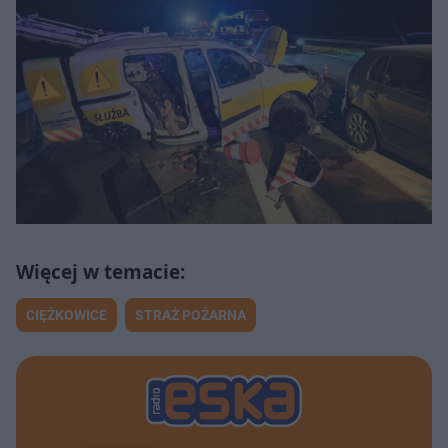
CIĘŻKOWICE
STRAŻ POŻARNA