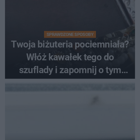
SPRAWDZONE SPOSOBY
Twoja biżuteria pociemniała?
Włóż kawałek tego do
szuflady i zapomnij o tym
problemie. Sposób na
pociemniałą biżuterię