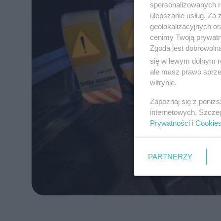
spersonalizowanych re
ulepszanie usług. Za
geolokalizacyjnych or
cenimy Twoją prywatno
Zgoda jest dobrowoln
się w lewym dolnym r
ale masz prawo sprzec
witrynie.
Zapoznaj się z poniż
internetowych. Szcze
Prywatności
i
Cookie
PARTNERZY