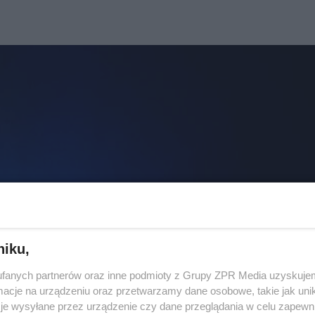
niku,
fanych partnerów oraz inne podmioty z Grupy ZPR Media uzyskujem
cje na urządzeniu oraz przetwarzamy dane osobowe, takie jak unika
je wysyłane przez urządzenie czy dane przeglądania w celu zapewn