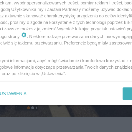
klam, wybór spersonalizowanych treści, pomiar reklam i treści, bad
 zgodą Użytkownika my i Zaufani Partnerzy możemy używać dokład
az aktywnie skanować charakterystykę urządzenia do celów identyfi
ść, prosimy o zgodę na korzystanie z tych technologii poprzez klikn
a i zawsze możesz ją zmienić/wycofać klikając przycisk ustawień pr
ogu strony
. Niektóre rodzaje przetwarzania danych nie wymagaj
iwić się takiemu przetwarzaniu. Preferencje będą miały zastosowanie
szymi informacjami, abyś mógł świadomie i komfortowo korzystać z
gółowe informacje dotyczące przetwarzania Twoich danych znajdzi
s
oraz po kliknięciu w „Ustawienia”.
USTAWIENIA