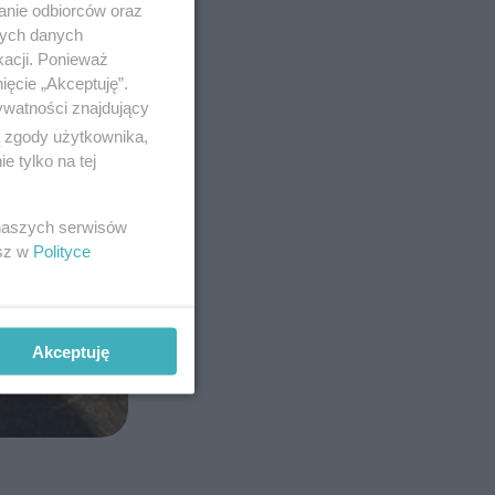
anie odbiorców oraz
nych danych
kacji. Ponieważ
ięcie „Akceptuję”.
ywatności znajdujący
ą zgody użytkownika,
 tylko na tej
 naszych serwisów
esz w
Polityce
Akceptuję