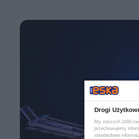
Drogi Użytkow
My, naszych 1160 zau
przechowujemy informa
standardowe informac