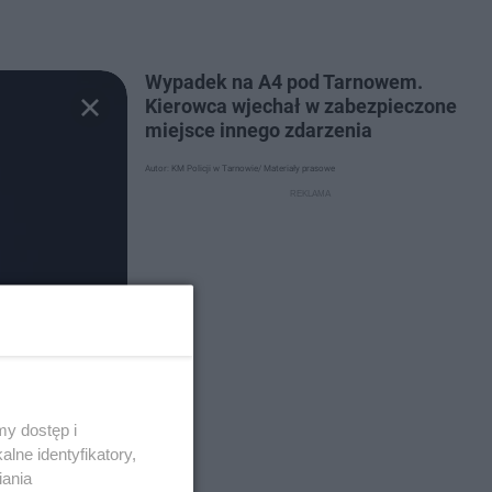
Wypadek na A4 pod Tarnowem.
Kierowca wjechał w zabezpieczone
miejsce innego zdarzenia
Autor: KM Policji w Tarnowie/ Materiały prasowe
y dostęp i
lne identyfikatory,
iania