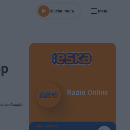
Słuchaj radia
Menu
op
Radio Online
daj do Google
TERAZ GRAMY