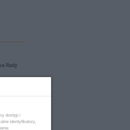
ywa Rady
dy.
y dostęp i
lne identyfikatory,
iania