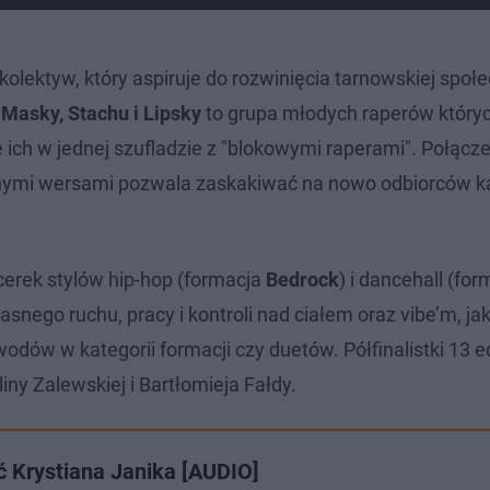
 kolektyw, który aspiruje do rozwinięcia tarnowskiej społ
Masky, Stachu i Lipsky
to grupa młodych raperów któryc
ich w jednej szufladzie z "blokowymi raperami". Połącz
anymi wersami pozwala zaskakiwać na nowo odbiorców 
cerek stylów hip-hop (formacja
Bedrock
) i dancehall (for
asnego ruchu, pracy i kontroli nad ciałem oraz vibe’m, jak
odów w kategorii formacji czy duetów. Półfinalistki 13 e
y Zalewskiej i Bartłomieja Fałdy.
ć Krystiana Janika [AUDIO]