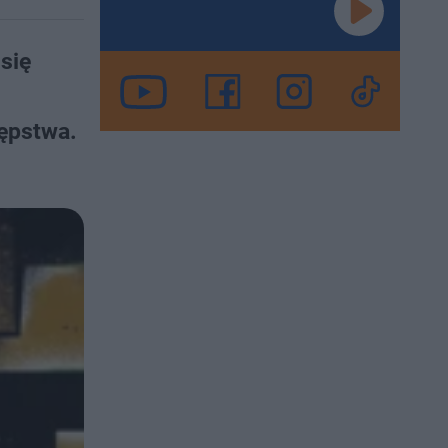
się
tępstwa.