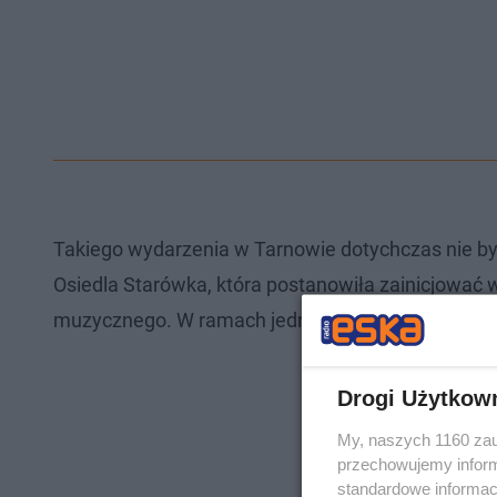
Takiego wydarzenia w Tarnowie dotychczas nie był
Osiedla Starówka, która postanowiła zainicjować
muzycznego. W ramach jednego wydarzenia będą m
Drogi Użytkow
My, naszych 1160 zau
przechowujemy informa
standardowe informac