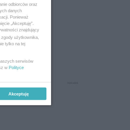
anie odbiorców oraz
nych danych
kacji. Ponieważ
ięcie „Akceptuję”.
ywatności znajdujący
ą zgody użytkownika,
 tylko na tej
 naszych serwisów
esz w
Polityce
Akceptuję