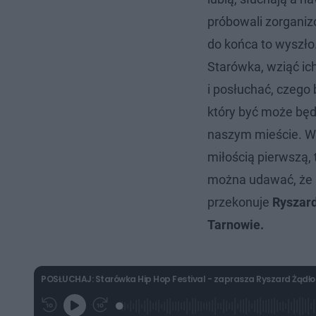
próbowali zorganiz
do końca to wyszło
Starówka, wziąć ic
i posłuchać, czego b
który być może będ
naszym mieście. W 
miłością pierwszą, 
można udawać, że 
przekonuje
Ryszard
Tarnowie.
POSŁUCHAJ: Starówka Hip Hop Festival - zaprasza Ryszard Żądło
L
P
P
G
o
r
r