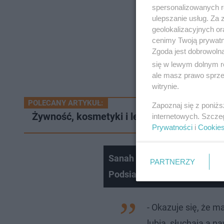
spersonalizowanych re
ulepszanie usług. Za
geolokalizacyjnych or
cenimy Twoją prywatno
Zgoda jest dobrowoln
się w lewym dolnym r
ale masz prawo sprzec
witrynie.
POLECANY ARTYKUŁ:
Zapoznaj się z poniż
Żywność, kosmetyki i leki. Transport daró
internetowych. Szcze
Prywatności
i
Cookie
Sanah o płycie Uczta, spotk
PARTNERZY
Podsiadło
- Okazuje się, że 
lubią, słuchają a 