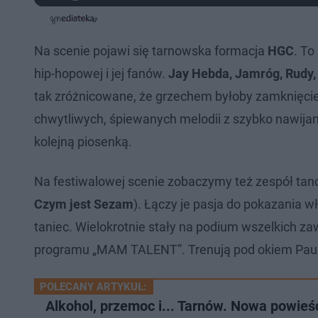
r
a
z
z
a
d
e
e
j
e
w
w
d
i
i
:
ń
ń
Na scenie pojawi się tarnowska formacja
HGC
. To
3
1
1
.
0
0
hip-hopowej i jej fanów.
Jay Hebda, Jamróg, Rudy, 
3
s
s
4
d
d
%
tak zróżnicowane, że grzechem byłoby zamknięcie 
o
o
t
p
u
r
chwytliwych, śpiewanych melodii z szybko nawij
ł
z
u
o
kolejną piosenką.
d
u
Na festiwalowej scenie zobaczymy też zespół tan
Czym jest Sezam
). Łączy je pasja do pokazania wł
taniec. Wielokrotnie stały na podium wszelkich zaw
programu „MAM TALENT”. Trenują pod okiem Paulin
POLECANY ARTYKUŁ:
Alkohol, przemoc i... Tarnów. Nowa powieś