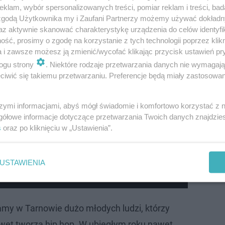
klam, wybór spersonalizowanych treści, pomiar reklam i treści, bad
 zgodą Użytkownika my i Zaufani Partnerzy możemy używać dokład
az aktywnie skanować charakterystykę urządzenia do celów identyfi
ść, prosimy o zgodę na korzystanie z tych technologii poprzez klikn
a i zawsze możesz ją zmienić/wycofać klikając przycisk ustawień pr
ogu strony
. Niektóre rodzaje przetwarzania danych nie wymagaj
iwić się takiemu przetwarzaniu. Preferencje będą miały zastosowanie
szymi informacjami, abyś mógł świadomie i komfortowo korzystać z
w do Ukrainy [AUDIO]
gółowe informacje dotyczące przetwarzania Twoich danych znajdzi
s
oraz po kliknięciu w „Ustawienia”.
aniach z fanami i nowej piosence z Dawidem
USTAWIENIA
mamy w Tarnowie dużo młodych ludzi, którzy
nawet tworzą hip hop. W ubiegłym roku nawet