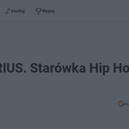
Słuchaj
Wygraj
RIUS. Starówka Hip H
Do