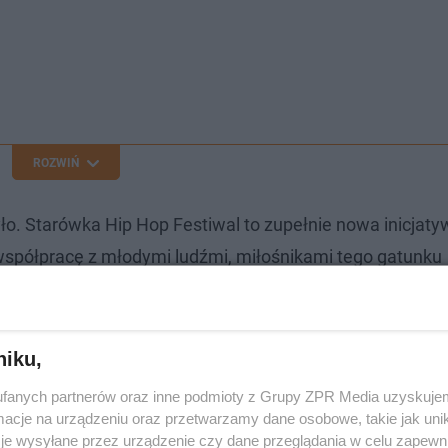
ROZWIŃ
o. Starówka Hip Hop Festiwal to zupełnie nowa inicjat
 współpracę z młodymi ludźmi, miłośnikami tego gatunku
ogli zaprezentować się na scenie obok uznanej gwiaz
niku,
fanych partnerów oraz inne podmioty z Grupy ZPR Media uzyskujem
cje na urządzeniu oraz przetwarzamy dane osobowe, takie jak unika
je wysyłane przez urządzenie czy dane przeglądania w celu zapewn