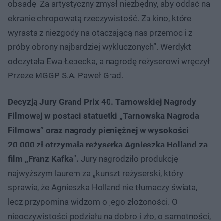
obsadę. Za artystyczny zmysł niezbędny, aby oddać na
ekranie chropowatą rzeczywistość. Za kino, które
wyrasta z niezgody na otaczającą nas przemoc i z
próby obrony najbardziej wykluczonych”. Werdykt
odczytała Ewa Łepecka, a nagrodę reżyserowi wręczył
Przeze MGGP S.A. Paweł Grad.
Decyzją Jury Grand Prix 40. Tarnowskiej Nagrody
Filmowej w postaci statuetki „Tarnowska Nagroda
Filmowa” oraz nagrody pieniężnej w wysokości
20 000 zł otrzymała reżyserka Agnieszka Holland za
film „Franz Kafka”.
Jury nagrodziło produkcję
najwyższym laurem za „kunszt reżyserski, który
sprawia, że Agnieszka Holland nie tłumaczy świata,
lecz przypomina widzom o jego złożoności. O
nieoczywistości podziału na dobro i zło, o samotności,