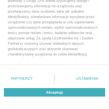
podmioty z Grupy ZPR Media uzyskujemy dostęp i
przechowujemy informacje na urządzeniu oraz
przetwarzamy dane osobowe, takie jak unikalne
identyfikatory, standardowe informacje wysyłane przez
urządzenie czy dane przeglądania w celu zapewniania
spersonalizowanych reklam, wybór spersonalizowanych
treści, pomiar reklam i treści, badanie odbiorców oraz
ulepszanie usług. Za zgodą Użytkownika my i Zaufani
Partnerzy możemy używać dokładnych danych
geolokalizacyjnych oraz aktywnie skanować
ESKA Tarnów News. Polub nas na Facebooku!
charakterystykę urządzenia do celów identyfikacji.
Ponieważ cenimy Twoją prywatność, prosimy o zgodę na
korzystanie z tych technologii poprzez kliknięcie
„Akceptuję”. Zgoda jest dobrowolna i zawsze możesz ją
zmienić/wycofać klikając przycisk ustawień prywatności
PARTNERZY
USTAWIENIA
LOKALNIE:
znajdujący się w lewym dolnym rogu strony
. Niektóre
rodzaje przetwarzania danych nie wymagają zgody
Akceptuję
użytkownika, ale masz prawo sprzeciwić się takiemu
przetwarzaniu. Preferencje będą miały zastosowanie tylko
na tej witrynie.