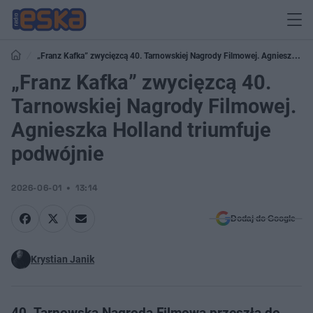
„Franz Kafka” zwycięzcą 40. Tarnowskiej Nagrody Filmowej. Agnieszka
Holland triumfuje podwójnie
„Franz Kafka” zwycięzcą 40.
Tarnowskiej Nagrody Filmowej.
Agnieszka Holland triumfuje
podwójnie
2026-06-01
13:14
Dodaj do Google
Krystian Janik
40. Tarnowska Nagroda Filmowa przeszła do