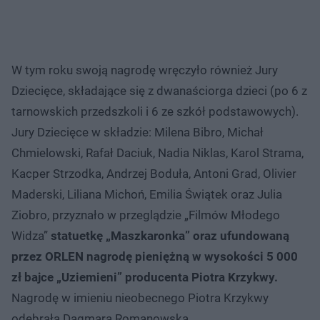
W tym roku swoją nagrodę wręczyło również Jury
Dziecięce, składające się z dwanaściorga dzieci (po 6 z
tarnowskich przedszkoli i 6 ze szkół podstawowych).
Jury Dziecięce w składzie: Milena Bibro, Michał
Chmielowski, Rafał Daciuk, Nadia Niklas, Karol Strama,
Kacper Strzodka, Andrzej Boduła, Antoni Grad, Olivier
Maderski, Liliana Michoń, Emilia Świątek oraz Julia
Ziobro, przyznało w przeglądzie „Filmów Młodego
Widza”
statuetkę „Maszkaronka” oraz ufundowaną
przez ORLEN nagrodę pieniężną w wysokości 5 000
zł bajce „Uziemieni” producenta Piotra Krzykwy.
Nagrodę w imieniu nieobecnego Piotra Krzykwy
odebrała Dagmara Romanowska.