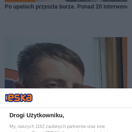
Po upałach przyszła burza. Ponad 20 interwencj
WIADOMOŚCI
Pokonaj swoje słabości! OCR TARRUN – Szlak Pró
Drogi Użytkowniku,
My, naszych 1162 zaufanych partnerów oraz inne