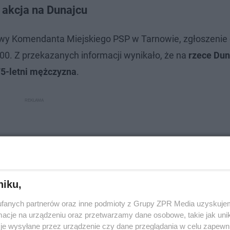
 akcja na Dunajcu
sowy Komendanta Miejskiego PSP w Tarnowie, zgłoszenie
00. Z przekazanych informacji wynikało, że na
rzece Dun
5-letni mężczyzna
.
niku,
fanych partnerów oraz inne podmioty z Grupy ZPR Media uzyskujem
cje na urządzeniu oraz przetwarzamy dane osobowe, takie jak unika
je wysyłane przez urządzenie czy dane przeglądania w celu zapewn