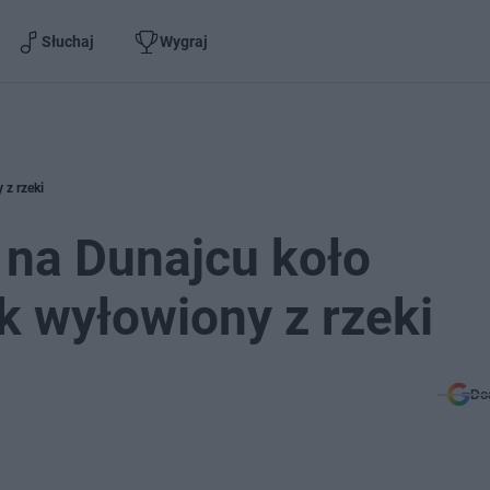
Słuchaj
Wygraj
 z rzeki
 na Dunajcu koło
k wyłowiony z rzeki
Do