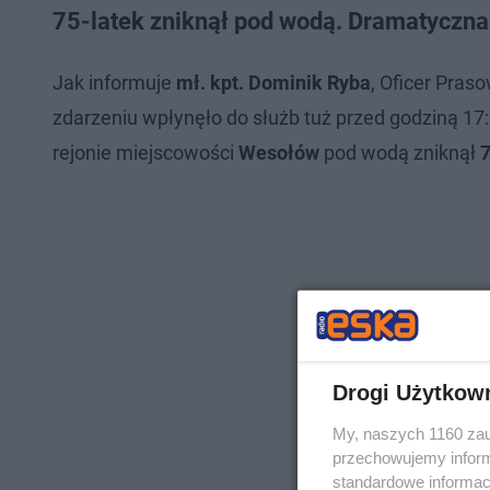
75-latek zniknął pod wodą. Dramatyczna
Jak informuje
mł. kpt. Dominik Ryba
, Oficer Pra
zdarzeniu wpłynęło do służb tuż przed godziną 17:
rejonie miejscowości
Wesołów
pod wodą zniknął
7
Drogi Użytkow
My, naszych 1160 zau
przechowujemy informa
standardowe informac