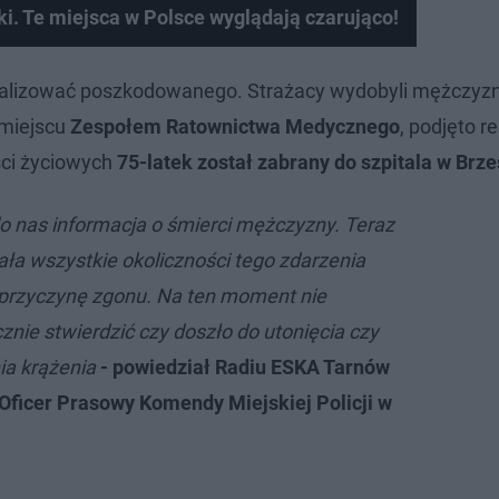
ki. Te miejsca w Polsce wyglądają czarująco!
kalizować poszkodowanego. Strażacy wydobyli mężczyz
 miejscu
Zespołem Ratownictwa Medycznego
, podjęto r
ci życiowych
75-latek został zabrany do szpitala
w Brze
do nas informacja o śmierci mężczyzny. Teraz
lała wszystkie okoliczności tego zdarzenia
 przyczynę zgonu. Na ten moment nie
ie stwierdzić czy doszło do utonięcia czy
ia krążenia
- powiedział Radiu ESKA Tarnów
 Oficer Prasowy Komendy Miejskiej Policji w