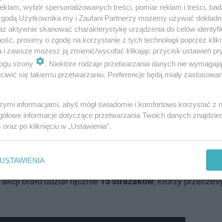
klam, wybór spersonalizowanych treści, pomiar reklam i treści, bad
 zgodą Użytkownika my i Zaufani Partnerzy możemy używać dokład
az aktywnie skanować charakterystykę urządzenia do celów identyfi
rodki. W akcji ratunkowej udział wzięły zastępy straży po
ść, prosimy o zgodę na korzystanie z tych technologii poprzez klikn
atowniczą i quada, a także
strażacy z JRG 2 Tarnów
. K
a i zawsze możesz ją zmienić/wycofać klikając przycisk ustawień pr
y Ratownictwa Wodno-Nurkowego Tarnów
. Działania na m
ogu strony
. Niektóre rodzaje przetwarzania danych nie wymagaj
iwić się takiemu przetwarzaniu. Preferencje będą miały zastosowanie
spół Ratownictwa Medycznego
.
szymi informacjami, abyś mógł świadomie i komfortowo korzystać z
gółowe informacje dotyczące przetwarzania Twoich danych znajdzi
a? Miasto rozmawia z Motorem Lublin
s
oraz po kliknięciu w „Ustawienia”.
USTAWIENIA
 akcji brało udział łącznie
15 strażaków
, którzy przeczes