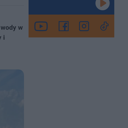
ą wody w
 i