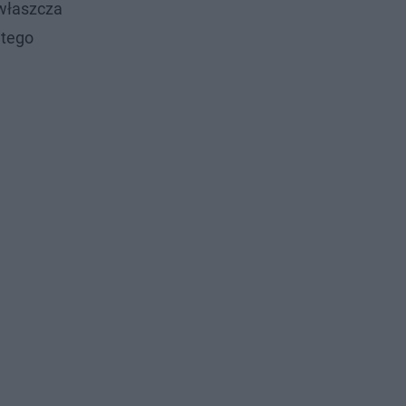
właszcza
 tego