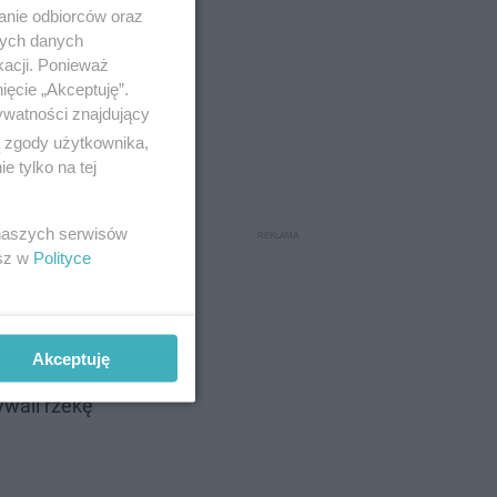
anie odbiorców oraz
nych danych
kacji. Ponieważ
żarnej, w
ięcie „Akceptuję”.
luczową
ywatności znajdujący
iejscu
ą zgody użytkownika,
 tylko na tej
 naszych serwisów
esz w
Polityce
Akceptuję
ywali rzekę