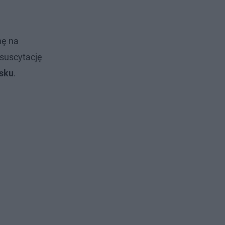
nę na
esuscytację
sku
.