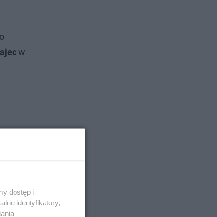
 o
ajec
w
y dostęp i
lne identyfikatory,
iania