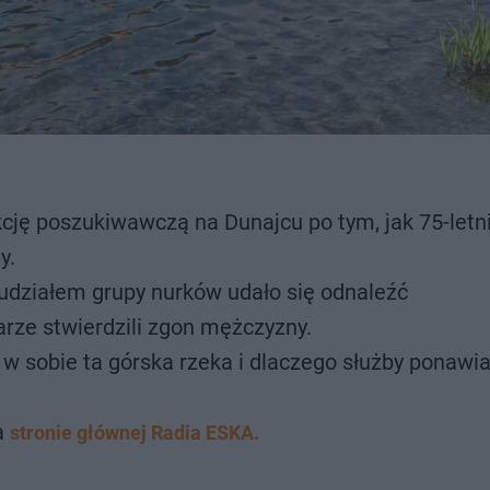
cję poszukiwawczą na Dunajcu po tym, jak 75-letn
y.
udziałem grupy nurków udało się odnaleźć
arze stwierdzili zgon mężczyzny.
e w sobie ta górska rzeka i dlaczego służby ponawia
a
stronie głównej Radia ESKA.