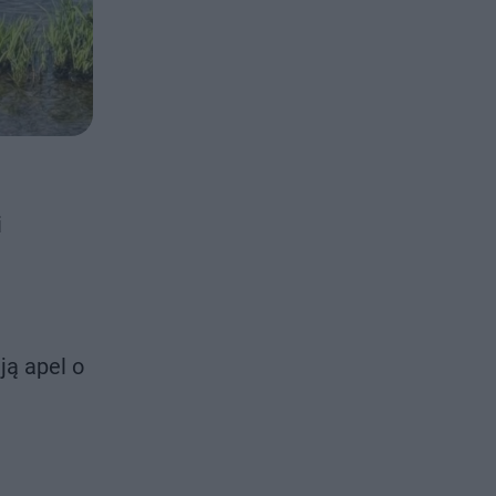
i
ją apel o