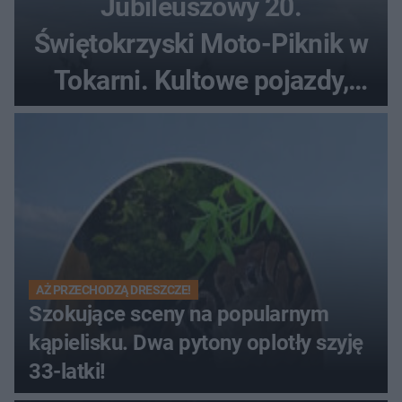
Jubileuszowy 20.
Świętokrzyski Moto-Piknik w
Tokarni. Kultowe pojazdy,
pokazy i muzyczna scena w
Muzeum Wsi Kieleckiej
AŻ PRZECHODZĄ DRESZCZE!
Szokujące sceny na popularnym
kąpielisku. Dwa pytony oplotły szyję
33-latki!