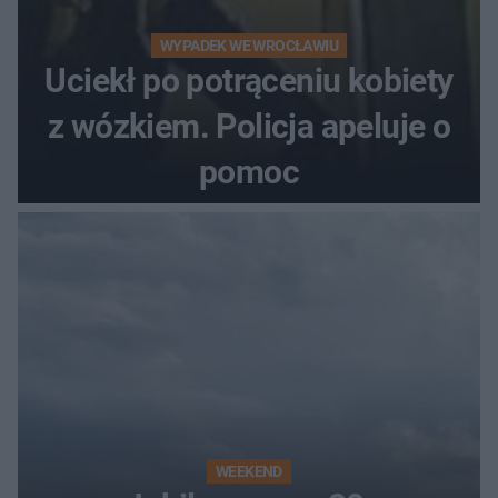
WYPADEK WE WROCŁAWIU
Uciekł po potrąceniu kobiety
z wózkiem. Policja apeluje o
pomoc
WEEKEND