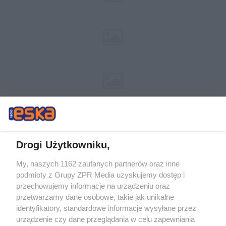
Drogi Użytkowniku,
My, naszych 1162 zaufanych partnerów oraz inne
Żaden utwór zamieszczony w serwisie nie może być powielany i
podmioty z Grupy ZPR Media uzyskujemy dostęp i
rozpowszechniany lub dalej rozpowszechniany w jakikolwiek sposób (w
tym także elektroniczny lub mechaniczny) na jakimkolwiek polu
przechowujemy informacje na urządzeniu oraz
eksploatacji w jakiejkolwiek formie, włącznie z umieszczaniem w Internecie
przetwarzamy dane osobowe, takie jak unikalne
bez pisemnej zgody właściciela praw. Jakiekolwiek użycie lub
wykorzystanie utworów w całości lub w części z naruszeniem prawa, tzn.
identyfikatory, standardowe informacje wysyłane przez
bez właściwej zgody, jest zabronione pod groźbą kary i może być ścigane
urządzenie czy dane przeglądania w celu zapewniania
prawnie.