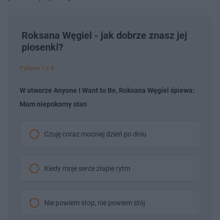
Roksana Węgiel - jak dobrze znasz jej
piosenki?
Pytanie 1 z 6
W utworze Anyone I Want to Be, Roksana Węgiel śpiewa:
Mam niepokorny stan
Czuję coraz mocniej dzień po dniu
Kiedy moje serce złapie rytm
Nie powiem stop, nie powiem stój