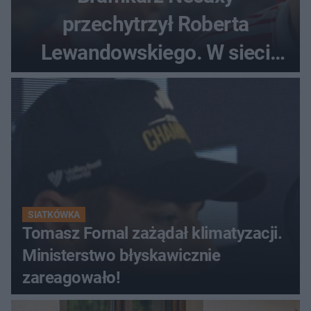
przechytrzył Roberta
Lewandowskiego. W sieci
krąży wideo z tego pojedynku
SIATKÓWKA
Tomasz Fornal zażądał klimatyzacji.
Ministerstwo błyskawicznie
zareagowało!