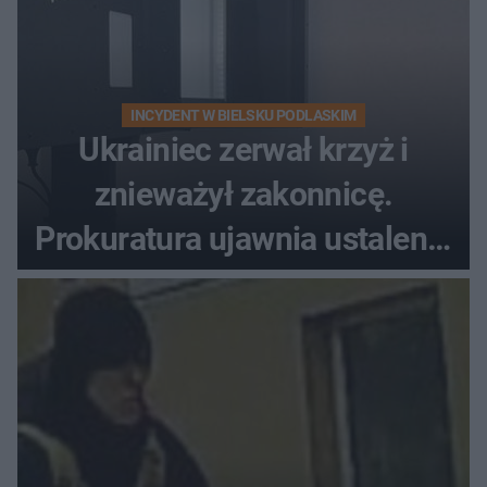
INCYDENT W BIELSKU PODLASKIM
Ukrainiec zerwał krzyż i
znieważył zakonnicę.
Prokuratura ujawnia ustalenia
w sprawie 26-latka