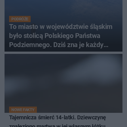
PODRÓŻE
To miasto w województwie śląskim
było stolicą Polskiego Państwa
Podziemnego. Dziś zna je każdy
pielgrzym
NOWE FAKTY
Tajemnicza śmierć 14-latki. Dziewczynę
znaleziono martwą w jej własnym łóżku