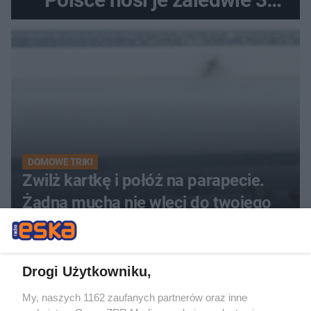
kobiety
DOMOWE TRIKI
Zwilż kartkę i połóż na parapecie.
Żadna mucha nie wleci do twojego
domu
Drogi Użytkowniku,
My, naszych 1162 zaufanych partnerów oraz inne