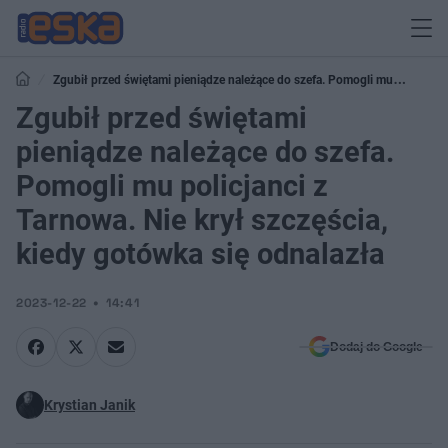
Zgubił przed świętami pieniądze należące do szefa. Pomogli mu
policjanci z Tarnowa. Nie krył szczęścia, kiedy gotówka się odnalazła
Zgubił przed świętami
pieniądze należące do szefa.
Pomogli mu policjanci z
Tarnowa. Nie krył szczęścia,
kiedy gotówka się odnalazła
2023-12-22
14:41
Dodaj do Google
Krystian Janik