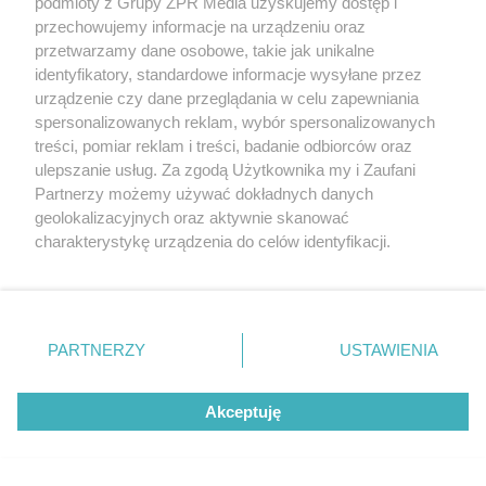
podmioty z Grupy ZPR Media uzyskujemy dostęp i
przechowujemy informacje na urządzeniu oraz
przetwarzamy dane osobowe, takie jak unikalne
identyfikatory, standardowe informacje wysyłane przez
urządzenie czy dane przeglądania w celu zapewniania
spersonalizowanych reklam, wybór spersonalizowanych
treści, pomiar reklam i treści, badanie odbiorców oraz
PIELĘGNACJA BORÓWKI
ulepszanie usług. Za zgodą Użytkownika my i Zaufani
Zrób to po zebraniu borówek, a za
Partnerzy możemy używać dokładnych danych
rok zbiory będą obfite
geolokalizacyjnych oraz aktywnie skanować
charakterystykę urządzenia do celów identyfikacji.
Ponieważ cenimy Twoją prywatność, prosimy o zgodę na
korzystanie z tych technologii poprzez kliknięcie
„Akceptuję”. Zgoda jest dobrowolna i zawsze możesz ją
zmienić/wycofać klikając przycisk ustawień prywatności
PARTNERZY
USTAWIENIA
znajdujący się w lewym dolnym rogu strony
. Niektóre
rodzaje przetwarzania danych nie wymagają zgody
Akceptuję
użytkownika, ale masz prawo sprzeciwić się takiemu
przetwarzaniu. Preferencje będą miały zastosowanie tylko
na tej witrynie.