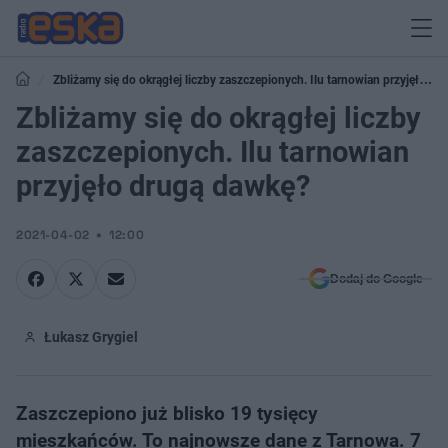
Zbliżamy się do okrągłej liczby zaszczepionych. Ilu tarnowian przyjęło
drugą dawkę?
Zbliżamy się do okrągłej liczby
zaszczepionych. Ilu tarnowian
przyjęło drugą dawkę?
2021-04-02
12:00
Dodaj do Google
Łukasz Grygiel
Zaszczepiono już blisko 19 tysięcy
mieszkańców. To najnowsze dane z Tarnowa. 7