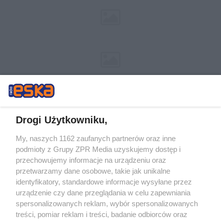
Drogi Użytkowniku,
My, naszych 1162 zaufanych partnerów oraz inne
Żaden utwór zamieszczony w serwisie nie może być powielany i
podmioty z Grupy ZPR Media uzyskujemy dostęp i
rozpowszechniany lub dalej rozpowszechniany w jakikolwiek sposób (w
przechowujemy informacje na urządzeniu oraz
tym także elektroniczny lub mechaniczny) na jakimkolwiek polu
eksploatacji w jakiejkolwiek formie, włącznie z umieszczaniem w
przetwarzamy dane osobowe, takie jak unikalne
Internecie bez pisemnej zgody właściciela praw. Jakiekolwiek użycie lub
identyfikatory, standardowe informacje wysyłane przez
wykorzystanie utworów w całości lub w części z naruszeniem prawa,
tzn. bez właściwej zgody, jest zabronione pod groźbą kary i może być
urządzenie czy dane przeglądania w celu zapewniania
ścigane prawnie.
spersonalizowanych reklam, wybór spersonalizowanych
treści, pomiar reklam i treści, badanie odbiorców oraz