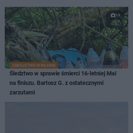
19
ZABÓJSTWO W MŁAWIE
Śledztwo w sprawie śmierci 16-letniej Mai
na finiszu. Bartosz G. z ostatecznymi
zarzutami