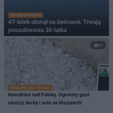
DRAMAT NAD WODĄ
47-latek utonął na żwirowni. Trwają
poszukiwania 30-latka
10
NIEBEZPIECZNA POGODA
Nawałnice nad Polską. Ogromny grad
niszczy dachy i auta na Mazurach!