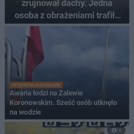
zrujnował dachy. Jedna
osoba z obrażeniami trafiła
do szpitala
INTERWENCJA NA WODZIE
Awaria łodzi na Zalewie
Koronowskim. Sześć osób utknęło
na wodzie
13