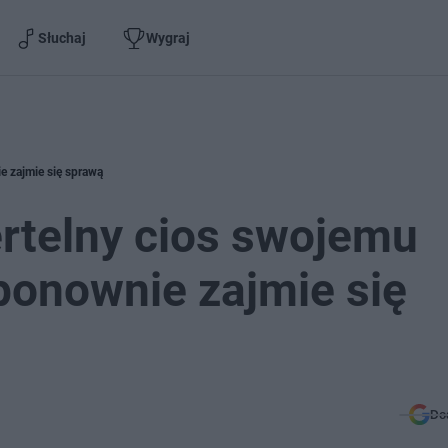
Słuchaj
Wygraj
e zajmie się sprawą
rtelny cios swojemu
ponownie zajmie się
Do