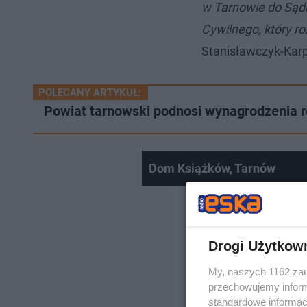
w Tarnowie do Sąd
Cywilnego, który r
Stanisławczyk-Karp
POLECANY ARTYKUŁ:
Powiat tarnowski podnosi wynagrodzenia ro
Dom Książków, Tarnów
Drogi Użytkow
My, naszych 1162 zau
przechowujemy informa
standardowe informac