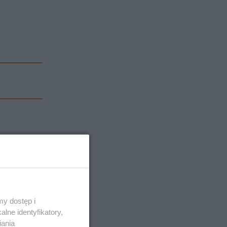
y dostęp i
lne identyfikatory,
iania