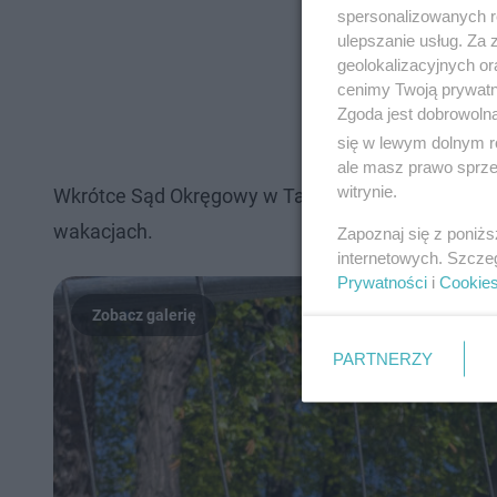
spersonalizowanych re
ulepszanie usług. Za
geolokalizacyjnych or
cenimy Twoją prywatno
Zgoda jest dobrowoln
się w lewym dolnym r
ale masz prawo sprzec
witrynie.
Wkrótce Sąd Okręgowy w Tarnowie wyznaczy termi
wakacjach.
Zapoznaj się z poniż
internetowych. Szcze
Prywatności
i
Cookie
PARTNERZY