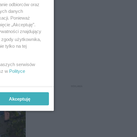
anie odbiorców oraz
nych danych
kacji. Ponieważ
ięcie „Akceptuję”.
ywatności znajdujący
ą zgody użytkownika,
 tylko na tej
wniej po
 naszych serwisów
esz w
Polityce
7
Akceptuję