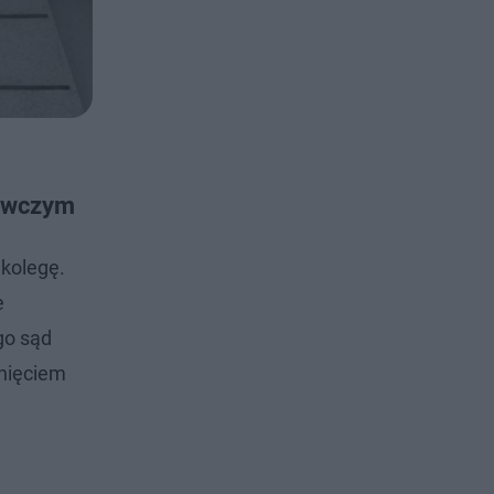
rawczym
 kolegę.
e
go sąd
gnięciem