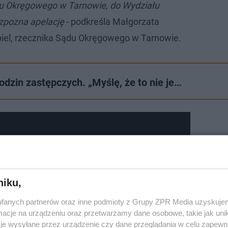
u Okręgowego w Tarnowie, do Wydziału
ozpozna apelację
- podkreśla Małgorzata
iel, rzecznika Sądu Okręgowego w Tarnowie.
dzin zastępczych. „Myślę, że to nie je…
niku,
fanych partnerów oraz inne podmioty z Grupy ZPR Media uzyskujem
cje na urządzeniu oraz przetwarzamy dane osobowe, takie jak unika
je wysyłane przez urządzenie czy dane przeglądania w celu zapewn