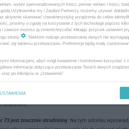
klam, wybór spersonalizowanych treści, pomiar reklam i treści, bad
 zgodą Użytkownika my i Zaufani Partnerzy możemy używać dokład
az aktywnie skanować charakterystykę urządzenia do celów identyfi
ść, prosimy o zgodę na korzystanie z tych technologii poprzez klikn
a i zawsze możesz ją zmienić/wycofać klikając przycisk ustawień pr
 Wśród poszkodowanych jest
12-letni chłopiec
, który na
ogu strony
. Niektóre rodzaje przetwarzania danych nie wymagaj
iwić się takiemu przetwarzaniu. Preferencje będą miały zastosowanie
 i znajdował się pod opieką zespołu ratownictwa medycz
 zabrani do szpitala. Przyczyny i dokładne okoliczności 
szymi informacjami, abyś mógł świadomie i komfortowo korzystać z
gółowe informacje dotyczące przetwarzania Twoich danych znajdzi
s
oraz po kliknięciu w „Ustawienia”.
USTAWIENIA
pożarnej
, zespół
pogotowia ratunkowego
oraz
policja
. S
a ratunkowe.
r 73 jest znacznie utrudniony
. Na tym odcinku wprowa