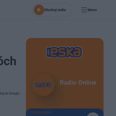
Słuchaj radia
Menu
óch
Radio Online
daj do Google
TERAZ GRAMY