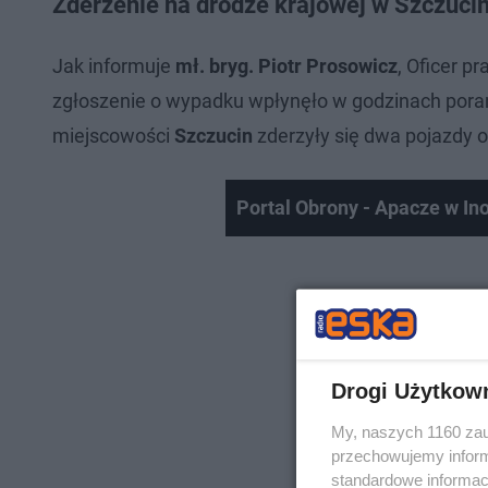
Zderzenie na drodze krajowej w Szczucin
Jak informuje
mł. bryg. Piotr Prosowicz
, Oficer 
zgłoszenie o wypadku wpłynęło w godzinach por
miejscowości
Szczucin
zderzyły się dwa pojazdy 
Portal Obrony - Apacze w In
Drogi Użytkow
My, naszych 1160 zau
przechowujemy informa
standardowe informac