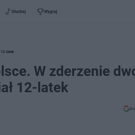
Słuchaj
Wygraj
 12-latek
sce. W zderzenie dw
ał 12-latek
Do