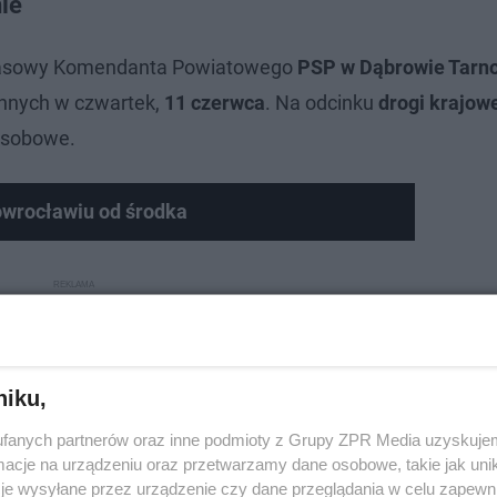
ie
prasowy Komendanta Powiatowego
PSP w Dąbrowie Tarn
annych w czwartek,
11 czerwca
. Na odcinku
drogi krajowe
osobowe.
owrocławiu od środka
niku,
fanych partnerów oraz inne podmioty z Grupy ZPR Media uzyskujem
cje na urządzeniu oraz przetwarzamy dane osobowe, takie jak unika
je wysyłane przez urządzenie czy dane przeglądania w celu zapewn