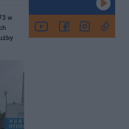
73 w
ch
łużby