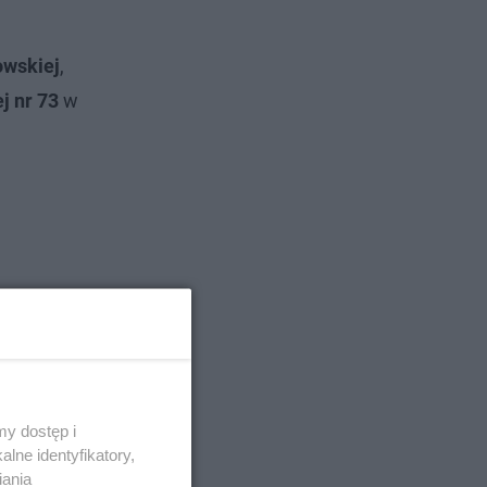
owskiej
,
j nr 73
w
y dostęp i
lne identyfikatory,
iania