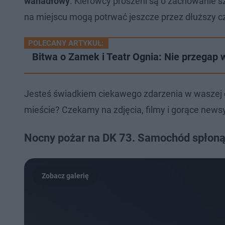
wahadłowy
. Kierowcy proszeni są o zachowanie sz
na miejscu mogą potrwać jeszcze przez dłuższy c
POLECANY ARTYKUŁ:
Bitwa o Zamek i Teatr Ognia: Nie przegap 
Jesteś świadkiem ciekawego zdarzenia w waszej 
mieście? Czekamy na zdjęcia, filmy i gorące newsy
Nocny pożar na DK 73. Samochód spłoną