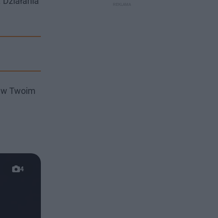
 Działania
i w Twoim
4