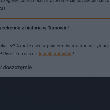
czególnej ostrożności i stosowanie się do poleceń służb.
zas.
weekendu z historią w Tarnowie!
okolicy? A może chcesz poinformować o trudnej sytuacj
! Piszcie do nas na:
[email protected]
!
ł doszczętnie