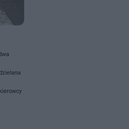
 dwa
dzielana
kierowcy