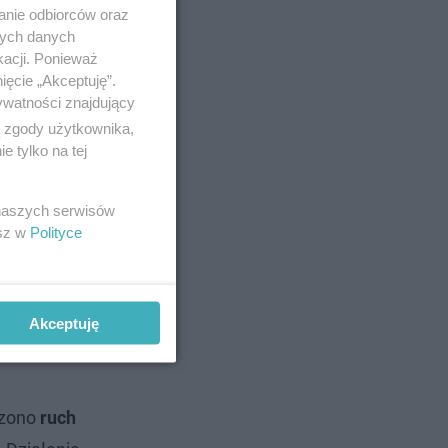
anie odbiorców oraz
nych danych
kacji. Ponieważ
ięcie „Akceptuję”.
ywatności znajdujący
tychmiast
ą zgody użytkownika,
 tylko na tej
nego.
zdarzenia
 naszych serwisów
esz w
Polityce
Akceptuję
łużby
dzono
ruch