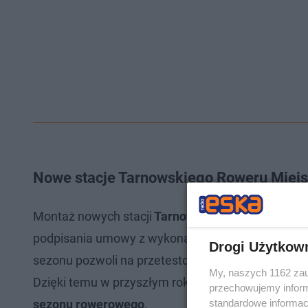
Nowe stacje Tarnowskiego Roweru Miej
Montaż nowych stacji
Tarnowskiego Roweru Miej
podpisania umowy z wykonawcą, firmą Nextbike P
Drogi Użytkow
sezonu pozwoli na przetestowanie
rowerów
pod k
My, naszych 1162 zau
Dzięki temu w przyszłym roku wszystkie dostępne
przechowujemy informa
standardowe informac
sezonu rowerowego
.