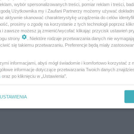
klam, wybór spersonalizowanych treści, pomiar reklam i treści, bad
 zgodą Użytkownika my i Zaufani Partnerzy możemy używać dokład
az aktywnie skanować charakterystykę urządzenia do celów identyfi
ybylska była twarzą mojego salonu.
ść, prosimy o zgodę na korzystanie z tych technologii poprzez klikn
my się sobie!
a i zawsze możesz ją zmienić/wycofać klikając przycisk ustawień pr
ogu strony
. Niektóre rodzaje przetwarzania danych nie wymagaj
iwić się takiemu przetwarzaniu. Preferencje będą miały zastosowanie
szymi informacjami, abyś mógł świadomie i komfortowo korzystać z
gółowe informacje dotyczące przetwarzania Twoich danych znajdzi
s
oraz po kliknięciu w „Ustawienia”.
USTAWIENIA