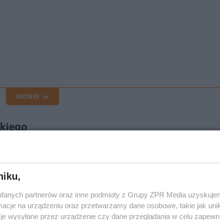
ROZWIŃ
skiego
skiego
oraz dostarczenie jednośladów nastąpi miesiąc o
olska. Przeprowadzenie inwestycji przed końcem tegor
niku,
ątem ich właściwego funkcjonowania w ramach system
fanych partnerów oraz inne podmioty z Grupy ZPR Media uzyskujem
 w Tarnowie stacje będą obsługiwane od początku kolej
cje na urządzeniu oraz przetwarzamy dane osobowe, takie jak unika
je wysyłane przez urządzenie czy dane przeglądania w celu zapewn