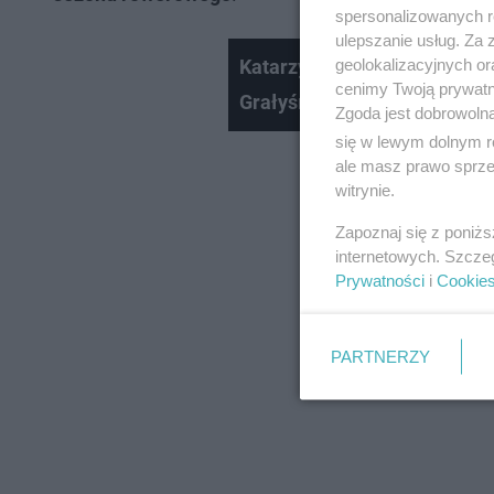
spersonalizowanych re
ulepszanie usług. Za
geolokalizacyjnych or
Katarzyna Paskuda: Ania Prz
cenimy Twoją prywatno
Grałyśmy razem, zwierzałyś
Zgoda jest dobrowoln
się w lewym dolnym r
ale masz prawo sprzec
witrynie.
Zapoznaj się z poniż
internetowych. Szcze
Prywatności
i
Cookie
PARTNERZY