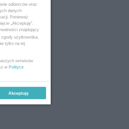
anie odbiorców oraz
nych danych
kacji. Ponieważ
ięcie „Akceptuję”.
ywatności znajdujący
ą zgody użytkownika,
 tylko na tej
 naszych serwisów
esz w
Polityce
Akceptuję