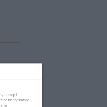
d dnia
ocznego
u TRM.
y dostęp i
nego
lne identyfikatory,
iania