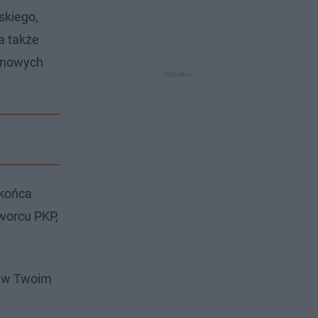
skiego,
a także
 nowych
 końca
worcu PKP,
i w Twoim