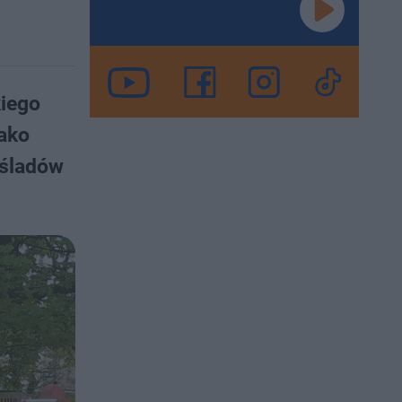
iego
jako
ośladów