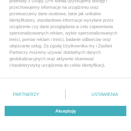
podmioty z Grupy ZPR Media uzyskujemy dostęp i
przechowujemy informacje na urządzeniu oraz
przetwarzamy dane osobowe, takie jak unikalne
identyfikatory, standardowe informacje wysyłane przez
urządzenie czy dane przeglądania w celu zapewniania
spersonalizowanych reklam, wybór spersonalizowanych
treści, pomiar reklam i treści, badanie odbiorców oraz
ulepszanie usług. Za zgodą Użytkownika my i Zaufani
Partnerzy możemy używać dokładnych danych
geolokalizacyjnych oraz aktywnie skanować
charakterystykę urządzenia do celów identyfikacji.
Ponieważ cenimy Twoją prywatność, prosimy o zgodę na
korzystanie z tych technologii poprzez kliknięcie
„Akceptuję”. Zgoda jest dobrowolna i zawsze możesz ją
zmienić/wycofać klikając przycisk ustawień prywatności
PARTNERZY
USTAWIENIA
znajdujący się w lewym dolnym rogu strony
. Niektóre
rodzaje przetwarzania danych nie wymagają zgody
Akceptuję
użytkownika, ale masz prawo sprzeciwić się takiemu
przetwarzaniu. Preferencje będą miały zastosowanie tylko
na tej witrynie.
Żaden utwór zamieszczony w serwisie nie może być powielany i