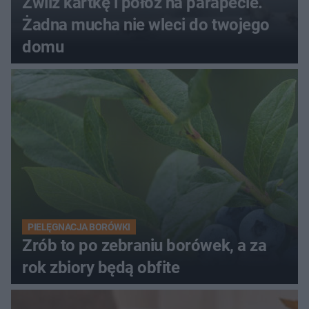
Zwilż kartkę i połóż na parapecie.
Żadna mucha nie wleci do twojego
domu
PIELĘGNACJA BORÓWKI
Zrób to po zebraniu borówek, a za
rok zbiory będą obfite