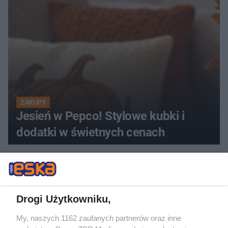
ZAKUPY
Jesień w Pepco! Stylowe kubki i
dodatki w świetnych cenach
ZOBACZ WIĘCEJ
Drogi Użytkowniku,
My, naszych 1162 zaufanych partnerów oraz inne