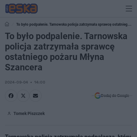
To było podpalenie. Tarnowska policja zatrzymała sprawcę ostatniego
pożaru Młyna Szancera
To było podpalenie. Tarnowska
policja zatrzymała sprawcę
ostatniego pożaru Młyna
Szancera
2024-09-04
14:00
Dodaj do Google
Tomek Piszczek
Tarnowska policja zatrzymała podpalacza, który