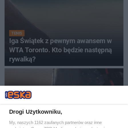
TENIS
Iga Świątek z pewnym awansem w
WTA Toronto. Kto będzie następną
rywalką?
Drogi Użytkowniku,
My, naszych 1162 zaufanych partnerów oraz inne
ŻUŻEL