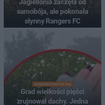
Jagiellonia zaczęła od
samobója, ale pokonała
słynny Rangers FC
NAWAŁNICA NAD POLSKĄ
Grad wielkości pięści
zrujnował dachy. Jedna