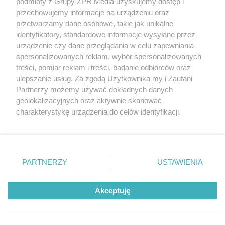
podmioty z Grupy ZPR Media uzyskujemy dostęp i
Abramczyk Polonia Bydgoszcz
przechowujemy informacje na urządzeniu oraz
deklasuje Polonię Piła. Kto zdobył
przetwarzamy dane osobowe, takie jak unikalne
identyfikatory, standardowe informacje wysyłane przez
punkt bonusowy?
urządzenie czy dane przeglądania w celu zapewniania
spersonalizowanych reklam, wybór spersonalizowanych
ZOBACZ WIĘCEJ
treści, pomiar reklam i treści, badanie odbiorców oraz
ulepszanie usług. Za zgodą Użytkownika my i Zaufani
Partnerzy możemy używać dokładnych danych
geolokalizacyjnych oraz aktywnie skanować
charakterystykę urządzenia do celów identyfikacji.
Ponieważ cenimy Twoją prywatność, prosimy o zgodę na
korzystanie z tych technologii poprzez kliknięcie
„Akceptuję”. Zgoda jest dobrowolna i zawsze możesz ją
zmienić/wycofać klikając przycisk ustawień prywatności
PARTNERZY
USTAWIENIA
znajdujący się w lewym dolnym rogu strony
. Niektóre
rodzaje przetwarzania danych nie wymagają zgody
Akceptuję
użytkownika, ale masz prawo sprzeciwić się takiemu
przetwarzaniu. Preferencje będą miały zastosowanie tylko
na tej witrynie.