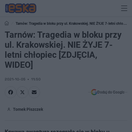
Tarnów: Tragedia w bloku przy ul. Krakowskiej. NIE ŻYJE 7-letni chłopiec
[ZDJĘCIA, WIDEO]
Tarnów: Tragedia w bloku przy
ul. Krakowskiej. NIE ŻYJE 7-
letni chłopiec [ZDJĘCIA,
WIDEO]
2021-10-05
11:50
Dodaj do Google
Tomek Piszczek
Krwawa awantura rozegrała się w bloku u