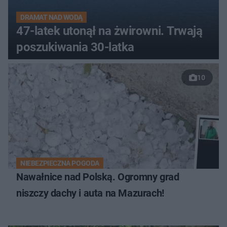
DRAMAT NAD WODĄ
47-latek utonął na żwirowni. Trwają
poszukiwania 30-latka
10
NIEBEZPIECZNA POGODA
Nawałnice nad Polską. Ogromny grad
niszczy dachy i auta na Mazurach!