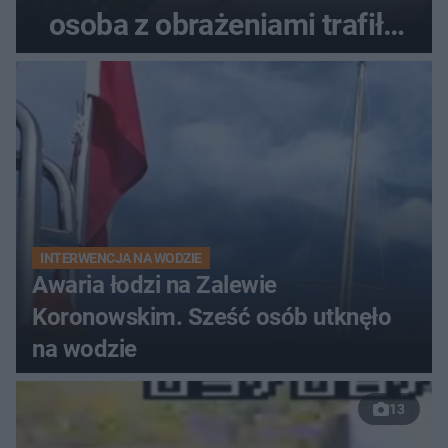
osoba z obrażeniami trafiła
do szpitala
INTERWENCJA NA WODZIE
Awaria łodzi na Zalewie
Koronowskim. Sześć osób utknęło
na wodzie
13