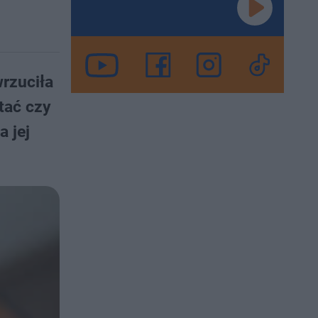
rzuciła
tać czy
 jej