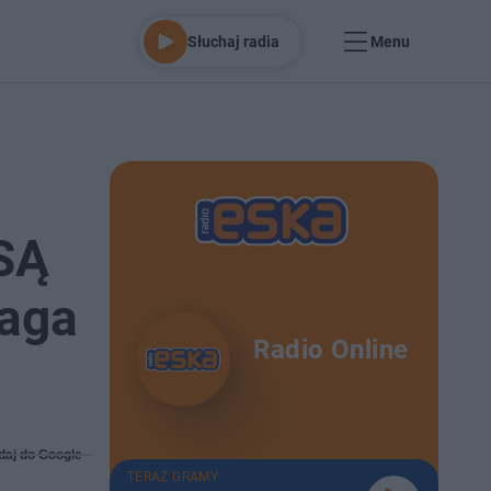
Słuchaj radia
Menu
SĄ
maga
Radio Online
daj do Google
TERAZ GRAMY