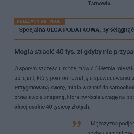
Tarnowie.
POLECANY ARTYKUŁ:
Specjalna ULGA PODATKOWA, by ściągnąć 
Mogła stracić 40 tys. zł gdyby nie przy
O sporym szczęściu może mówić 64-letnia mieszka
policjant, który poinformował ją o spowodowaniu 
Przygotowaną kwotę, miała wrzucić do samochod
przez swoją znajomą, która zwróciła uwagę na po
obcej osobie 40 tysięcy złotych.
- Mężczyzna podje
szybę i zapytał cz