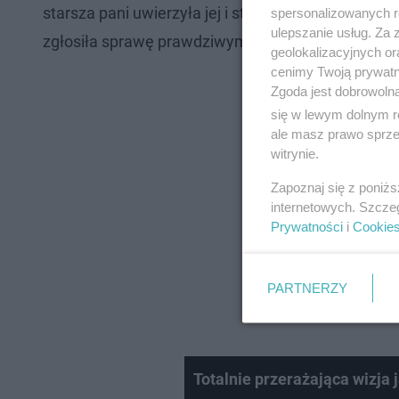
starsza pani uwierzyła jej i straciła ogromną kwo
spersonalizowanych re
ulepszanie usług. Za
zgłosiła sprawę prawdziwym policjantom.
geolokalizacyjnych or
cenimy Twoją prywatno
Zgoda jest dobrowoln
się w lewym dolnym r
ale masz prawo sprzec
witrynie.
Zapoznaj się z poniż
internetowych. Szcze
Prywatności
i
Cookie
PARTNERZY
Totalnie przerażająca wizja