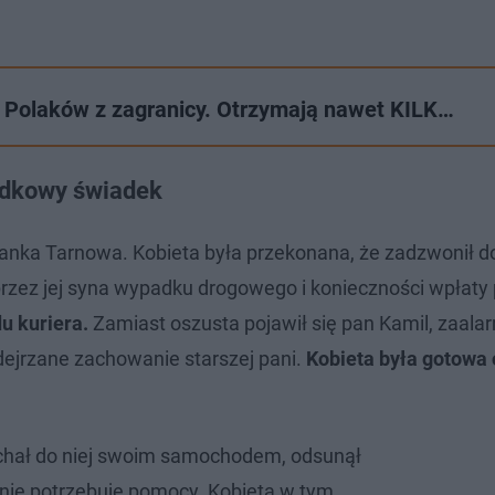
Polaków z zagranicy. Otrzymają nawet KILK…
padkowy świadek
nka Tarnowa. Kobieta była przekonana, że zadzwonił do
przez jej syna wypadku drogowego i konieczności wpłaty 
u kuriera.
Zamiast oszusta pojawił się pan Kamil, zaal
dejrzane zachowanie starszej pani.
Kobieta była gotowa
chał do niej swoim samochodem, odsunął
y nie potrzebuje pomocy. Kobieta w tym