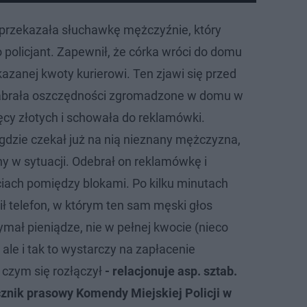
 przekazała słuchawkę mężczyźnie, który
o policjant. Zapewnił, że córka wróci do domu
azanej kwoty kurierowi. Ten zjawi się przed
zabrała oszczędności zgromadzone w domu w
ęcy złotych i schowała do reklamówki.
 gdzie czekał już na nią nieznany mężczyzna,
y w sytuacji. Odebrał on reklamówkę i
iach pomiędzy blokami. Po kilku minutach
 telefon, w którym ten sam męski głos
zymał pieniądze, nie w pełnej kwocie (nieco
 ale i tak to wystarczy na zapłacenie
czym się rozłączył
- relacjonuje asp. sztab.
znik prasowy Komendy Miejskiej Policji w