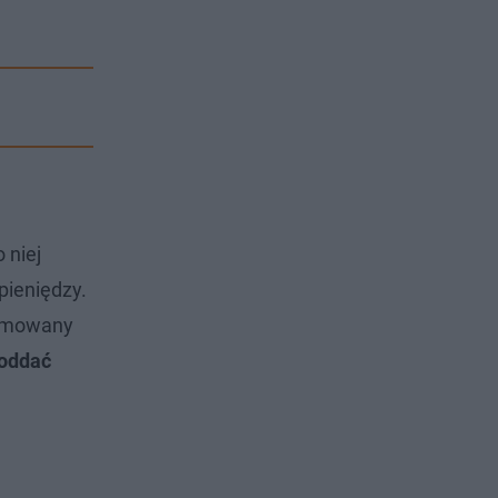
 niej
pieniędzy.
armowany
 oddać