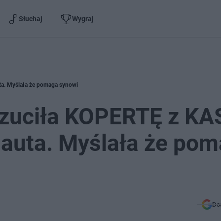
Słuchaj
Wygraj
a. Myślała że pomaga synowi
rzuciła KOPERTĘ z KA
auta. Myślała że po
Do