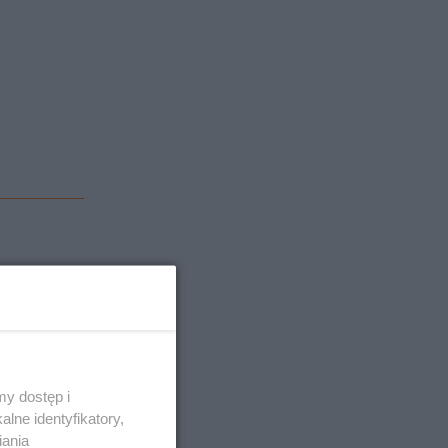
ieszkanka
dzwonił do
y dostęp i
lne identyfikatory,
Przejęta
iania