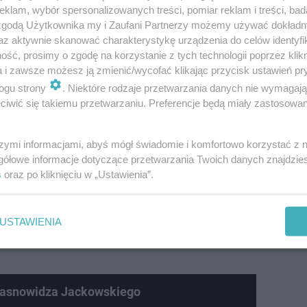
tę oszczędności. Gdy kobieta zorientowała się że została
klam, wybór spersonalizowanych treści, pomiar reklam i treści, bad
 zgodą Użytkownika my i Zaufani Partnerzy możemy używać dokład
az aktywnie skanować charakterystykę urządzenia do celów identyfi
ść, prosimy o zgodę na korzystanie z tych technologii poprzez klikn
a i zawsze możesz ją zmienić/wycofać klikając przycisk ustawień pr
ogu strony
. Niektóre rodzaje przetwarzania danych nie wymagaj
iwić się takiemu przetwarzaniu. Preferencje będą miały zastosowanie
szymi informacjami, abyś mógł świadomie i komfortowo korzystać z
gółowe informacje dotyczące przetwarzania Twoich danych znajdzi
s
oraz po kliknięciu w „Ustawienia”.
USTAWIENIA
 jasnowidza Jackowskiego