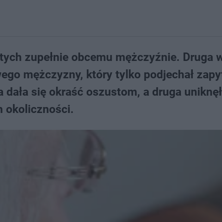
łotych zupełnie obcemu mężczyźnie. Druga w
wego mężczyzny, który tylko podjechał zapy
 dała się okraść oszustom, a druga uniknęła
h okoliczności.