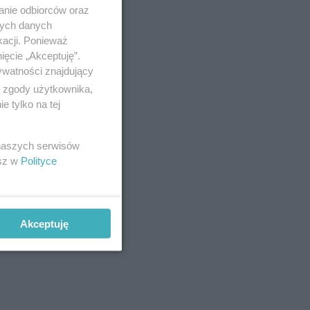
 oszukana,
anie odbiorców oraz
nych danych
kacji. Ponieważ
ięcie „Akceptuję”.
ywatności znajdujący
ą zgody użytkownika,
 tylko na tej
 naszych serwisów
esz w
Polityce
Akceptuję