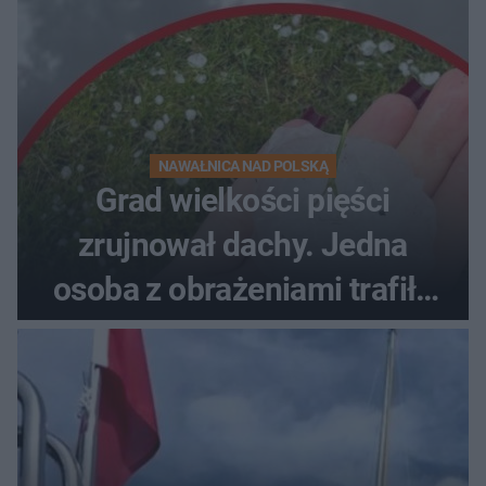
NAWAŁNICA NAD POLSKĄ
Grad wielkości pięści
zrujnował dachy. Jedna
osoba z obrażeniami trafiła
do szpitala