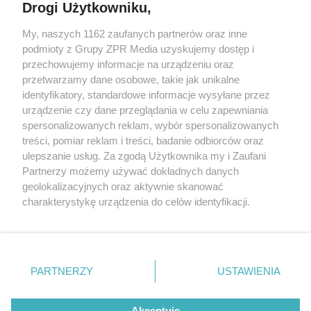
Drogi Użytkowniku,
My, naszych 1162 zaufanych partnerów oraz inne
Żaden utwór zamieszczony w serwisie nie może być powielany i
podmioty z Grupy ZPR Media uzyskujemy dostęp i
rozpowszechniany lub dalej rozpowszechniany w jakikolwiek sposób (w
przechowujemy informacje na urządzeniu oraz
tym także elektroniczny lub mechaniczny) na jakimkolwiek polu
eksploatacji w jakiejkolwiek formie, włącznie z umieszczaniem w
przetwarzamy dane osobowe, takie jak unikalne
Internecie bez pisemnej zgody właściciela praw. Jakiekolwiek użycie lub
identyfikatory, standardowe informacje wysyłane przez
wykorzystanie utworów w całości lub w części z naruszeniem prawa,
tzn. bez właściwej zgody, jest zabronione pod groźbą kary i może być
urządzenie czy dane przeglądania w celu zapewniania
ścigane prawnie.
spersonalizowanych reklam, wybór spersonalizowanych
treści, pomiar reklam i treści, badanie odbiorców oraz
ulepszanie usług. Za zgodą Użytkownika my i Zaufani
Partnerzy możemy używać dokładnych danych
geolokalizacyjnych oraz aktywnie skanować
charakterystykę urządzenia do celów identyfikacji.
Ponieważ cenimy Twoją prywatność, prosimy o zgodę na
O nas
korzystanie z tych technologii poprzez kliknięcie
Informacje prawne
„Akceptuję”. Zgoda jest dobrowolna i zawsze możesz ją
zmienić/wycofać klikając przycisk ustawień prywatności
PARTNERZY
USTAWIENIA
Nasze serwisy
znajdujący się w lewym dolnym rogu strony
. Niektóre
rodzaje przetwarzania danych nie wymagają zgody
© 2026 Grupa ZPR Media
Akceptuję