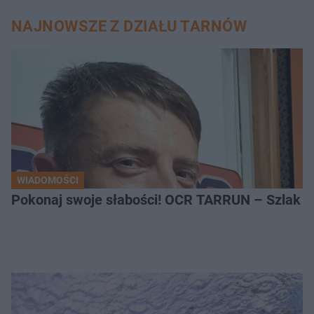
NAJNOWSZE Z DZIAŁU TARNÓW
WIADOMOŚCI
Pokonaj swoje słabości! OCR TARRUN – Szlak Pró