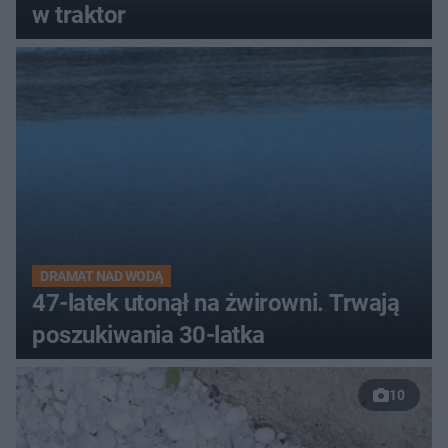
w traktor
DRAMAT NAD WODĄ
47-latek utonął na żwirowni. Trwają
poszukiwania 30-latka
10