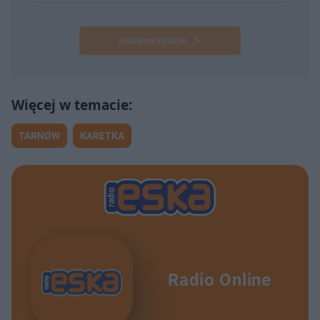
Następne pytanie
TARNÓW
KARETKA
Radio Online