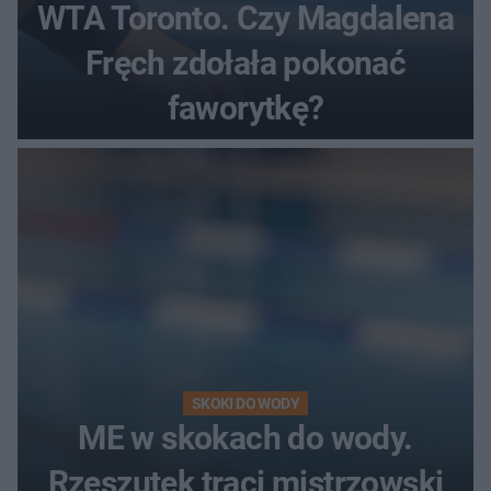
WTA Toronto. Czy Magdalena
Fręch zdołała pokonać
faworytkę?
SKOKI DO WODY
ME w skokach do wody.
Rzeszutek traci mistrzowski