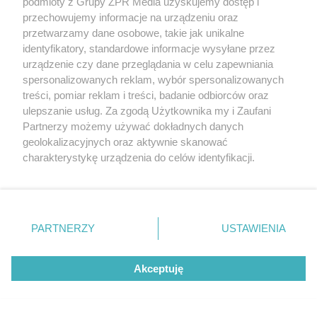
podmioty z Grupy ZPR Media uzyskujemy dostęp i
przechowujemy informacje na urządzeniu oraz
przetwarzamy dane osobowe, takie jak unikalne
identyfikatory, standardowe informacje wysyłane przez
urządzenie czy dane przeglądania w celu zapewniania
Wypadek w gminie Nieborów.
spersonalizowanych reklam, wybór spersonalizowanych
Policjanci po służbie pomogli
treści, pomiar reklam i treści, badanie odbiorców oraz
ulepszanie usług. Za zgodą Użytkownika my i Zaufani
pasażerom volkswagena
Partnerzy możemy używać dokładnych danych
geolokalizacyjnych oraz aktywnie skanować
charakterystykę urządzenia do celów identyfikacji.
Ponieważ cenimy Twoją prywatność, prosimy o zgodę na
korzystanie z tych technologii poprzez kliknięcie
„Akceptuję”. Zgoda jest dobrowolna i zawsze możesz ją
zmienić/wycofać klikając przycisk ustawień prywatności
PARTNERZY
USTAWIENIA
znajdujący się w lewym dolnym rogu strony
. Niektóre
rodzaje przetwarzania danych nie wymagają zgody
Akceptuję
użytkownika, ale masz prawo sprzeciwić się takiemu
przetwarzaniu. Preferencje będą miały zastosowanie tylko
Narkotyki na Warmii i Mazurach.
na tej witrynie.