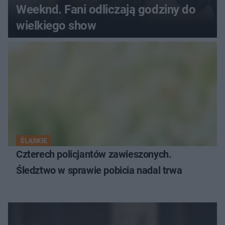
Weeknd. Fani odliczają godziny do
wielkiego show
ŚLĄSKIE
Czterech policjantów zawieszonych.
Śledztwo w sprawie pobicia nadal trwa