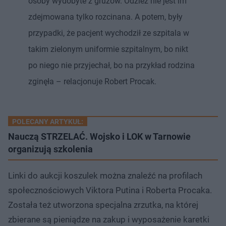
osoby wydobyte z gruzów. Odzież nie jest im
zdejmowana tylko rozcinana. A potem, były
przypadki, że pacjent wychodził ze szpitala w
takim zielonym uniformie szpitalnym, bo nikt
po niego nie przyjechał, bo na przykład rodzina
zginęła – relacjonuje Robert Procak.
POLECANY ARTYKUŁ:
Nauczą STRZELAĆ. Wojsko i LOK w Tarnowie
organizują szkolenia
Linki do aukcji koszulek można znaleźć na profilach
społecznościowych Viktora Putina i Roberta Procaka.
Została też utworzona specjalna zrzutka, na której
zbierane są pieniądze na zakup i wyposażenie karetki