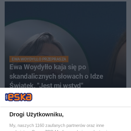
mikrobikini
EWA WOYDYŁŁO PRZEPRASZA
Ewa Woydyłło kaja się po
skandalicznych słowach o Idze
Świątek. "Jest mi wstyd"
Drogi Użytkowniku,
My, naszych 1160 zaufanych partnerów oraz inne