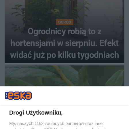
OGRÓD
Ogrodnicy robią to z
hortensjami w sierpniu. Efekt
widać już po kilku tygodniach
Drogi Użytkowniku,
My, naszych 1162 zaufanych partnerów oraz inne