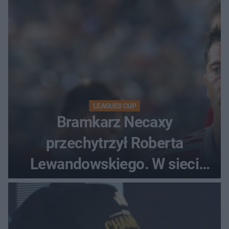
LEAGUES CUP
Bramkarz Necaxy
przechytrzył Roberta
Lewandowskiego. W sieci
krąży wideo z tego pojedynku