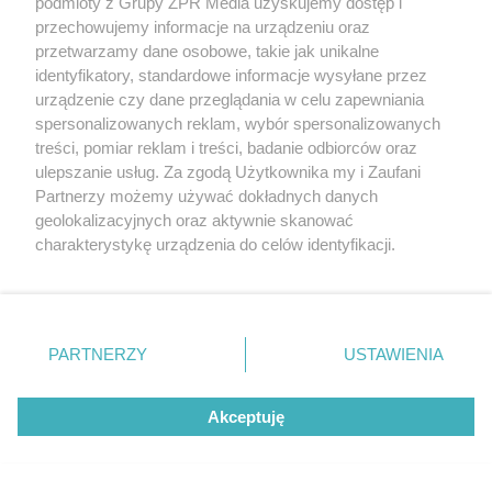
podmioty z Grupy ZPR Media uzyskujemy dostęp i
PIELĘGNACJA BORÓWKI
przechowujemy informacje na urządzeniu oraz
Zrób to po zebraniu borówek, a za
przetwarzamy dane osobowe, takie jak unikalne
rok zbiory będą obfite
identyfikatory, standardowe informacje wysyłane przez
urządzenie czy dane przeglądania w celu zapewniania
spersonalizowanych reklam, wybór spersonalizowanych
treści, pomiar reklam i treści, badanie odbiorców oraz
ulepszanie usług. Za zgodą Użytkownika my i Zaufani
Partnerzy możemy używać dokładnych danych
geolokalizacyjnych oraz aktywnie skanować
charakterystykę urządzenia do celów identyfikacji.
Ponieważ cenimy Twoją prywatność, prosimy o zgodę na
korzystanie z tych technologii poprzez kliknięcie
„Akceptuję”. Zgoda jest dobrowolna i zawsze możesz ją
zmienić/wycofać klikając przycisk ustawień prywatności
PARTNERZY
USTAWIENIA
QUIZ
znajdujący się w lewym dolnym rogu strony
. Niektóre
Quiz - szkoła w czasach PRL-u.
rodzaje przetwarzania danych nie wymagają zgody
Akceptuję
użytkownika, ale masz prawo sprzeciwić się takiemu
Młodzież nie ma szans
przetwarzaniu. Preferencje będą miały zastosowanie tylko
na tej witrynie.
26