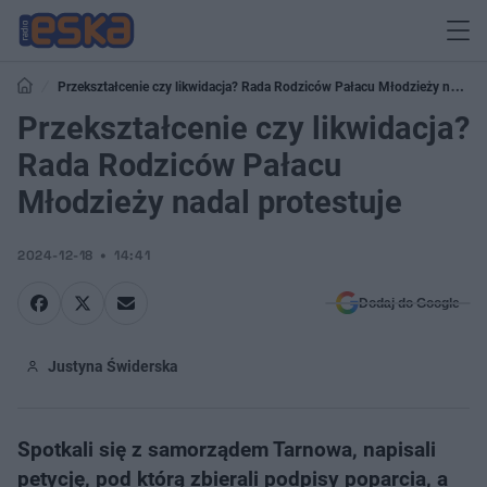
Przekształcenie czy likwidacja? Rada Rodziców Pałacu Młodzieży nadal
protestuje
Przekształcenie czy likwidacja?
Rada Rodziców Pałacu
Młodzieży nadal protestuje
2024-12-18
14:41
Dodaj do Google
Justyna Świderska
Spotkali się z samorządem Tarnowa, napisali
petycję, pod którą zbierali podpisy poparcia, a