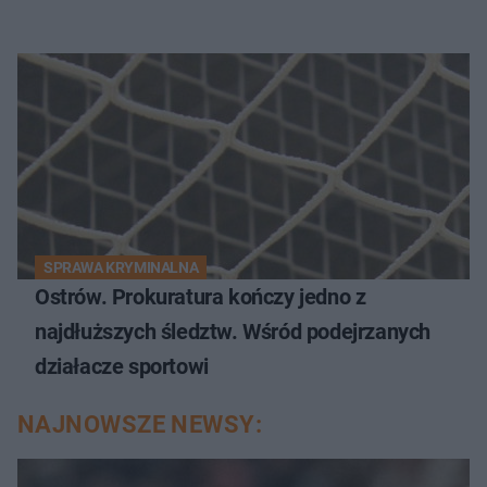
SPRAWA KRYMINALNA
Ostrów. Prokuratura kończy jedno z
najdłuższych śledztw. Wśród podejrzanych
działacze sportowi
NAJNOWSZE NEWSY: