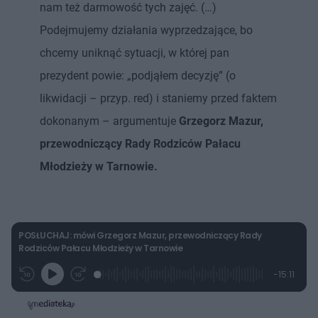
nam też darmowość tych zajęć. (…)
Podejmujemy działania wyprzedzające, bo
chcemy uniknąć sytuacji, w której pan
prezydent powie: „podjąłem decyzję” (o
likwidacji – przyp. red) i staniemy przed faktem
dokonanym – argumentuje
Grzegorz Mazur,
przewodniczący Rady Rodziców Pałacu
Młodzieży w Tarnowie.
POSŁUCHAJ: mówi Grzegorz Mazur, przewodniczący Rady
Rodziców Pałacu Młodzieży w Tarnowie
L
P
P
P
-
15:11
G
o
r
r
o
z
r
a
z
z
o
a
d
e
e
s
j
t
e
w
w
a