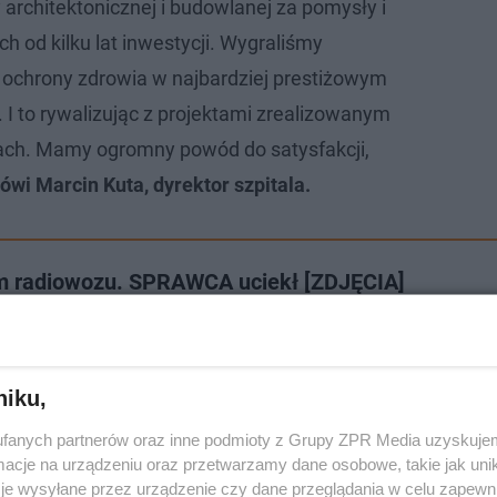
architektonicznej i budowlanej za pomysły i
 od kilku lat inwestycji. Wygraliśmy
 ochrony zdrowia w najbardziej prestiżowym
 I to rywalizując z projektami zrealizowanym
ach. Mamy ogromny powód do satysfakcji,
wi Marcin Kuta, dyrektor szpitala.
m radiowozu. SPRAWCA uciekł [ZDJĘCIA]
niku,
fanych partnerów oraz inne podmioty z Grupy ZPR Media uzyskujem
cje na urządzeniu oraz przetwarzamy dane osobowe, takie jak unika
je wysyłane przez urządzenie czy dane przeglądania w celu zapewn