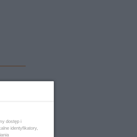
y dostęp i
lne identyfikatory,
iania