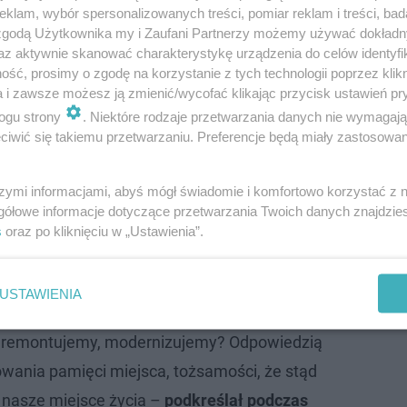
klam, wybór spersonalizowanych treści, pomiar reklam i treści, bad
 zgodą Użytkownika my i Zaufani Partnerzy możemy używać dokład
az aktywnie skanować charakterystykę urządzenia do celów identyfi
ść, prosimy o zgodę na korzystanie z tych technologii poprzez klikn
a i zawsze możesz ją zmienić/wycofać klikając przycisk ustawień pr
ogu strony
. Niektóre rodzaje przetwarzania danych nie wymagaj
iwić się takiemu przetwarzaniu. Preferencje będą miały zastosowanie
ściowych dokonań polskich inwestorów, projektantów, arc
szymi informacjami, abyś mógł świadomie i komfortowo korzystać z
stycji. Konkursowi patronują najlepsze uczelnie techn
gółowe informacje dotyczące przetwarzania Twoich danych znajdzi
s
oraz po kliknięciu w „Ustawienia”.
nej; wszystkie zgłoszone do konkursu obiekty są przez n
USTAWIENIA
 znacznie prościej jest wyburzyć i zbudować
 remontujemy, modernizujemy? Odpowiedzią
owania pamięci miejsca, tożsamości, że stąd
t nasze miejsce życia –
podkreślał podczas