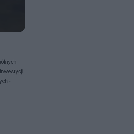
gólnych
inwestycji
ych -