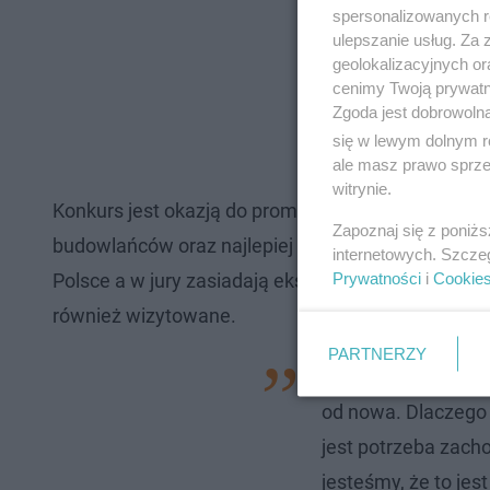
spersonalizowanych re
ulepszanie usług. Za
geolokalizacyjnych or
cenimy Twoją prywatno
Zgoda jest dobrowoln
się w lewym dolnym r
ale masz prawo sprzec
witrynie.
Konkurs jest okazją do promocji najbardziej warto
Zapoznaj się z poniż
budowlańców oraz najlepiej przeprowadzonych inwe
internetowych. Szcze
Prywatności
i
Cookie
Polsce a w jury zasiadają eksperci branży budowla
również wizytowane.
PARTNERZY
– Dziś wiadomo, że
od nowa. Dlaczego
jest potrzeba zach
jesteśmy, że to jes