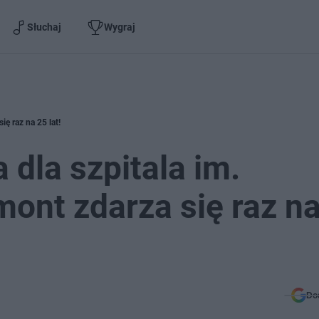
Słuchaj
Wygraj
ię raz na 25 lat!
 dla szpitala im.
mont zdarza się raz n
Do