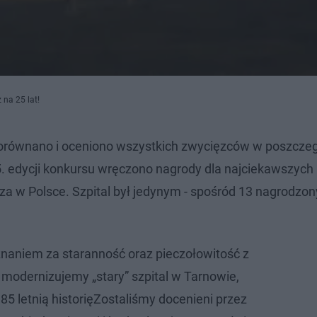
 na 25 lat!
orównano i oceniono wszystkich zwycięzców w poszcze
5. edycji konkursu wręczono nagrody dla najciekawszych 
 w Polsce. Szpital był jedynym - spośród 13 nagrodzon
uznaniem za staranność oraz pieczołowitość z
 modernizujemy „stary” szpital w Tarnowie,
85 letnią historięZostaliśmy docenieni przez