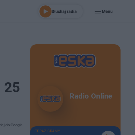
Słuchaj radia
Menu
a 25
Radio Online
daj do Google
TERAZ GRAMY