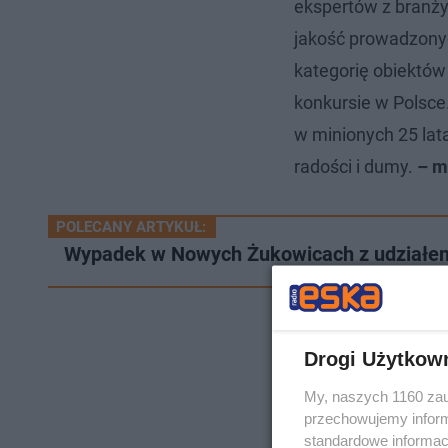
ekspertów z branży 
jakość prowadzonych
kategorię obiektów
konkursie w Polsce.
w minionych 25 lat
radości i dumy.
– mó
POLECANY ARTYKUŁ:
Wypadek w Nowych Żukowicach z udziałe
Drogi Użytkow
My, naszych 1160 zau
przechowujemy informa
standardowe informac