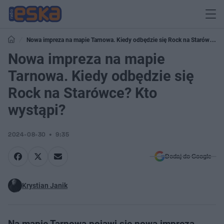
Nowa impreza na mapie Tarnowa. Kiedy odbędzie się Rock na Starówce?
Kto wystąpi?
Nowa impreza na mapie
Tarnowa. Kiedy odbędzie się
Rock na Starówce? Kto
wystąpi?
2024-08-30
9:35
Dodaj do Google
Krystian Janik
Na mapie Tarnowa pojawi się nowa impreza.