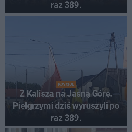
raz 389.
KOŚCIÓŁ
Z Kalisza na Jasną Górę.
Pielgrzymi dziś wyruszyli po
raz 389.