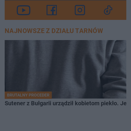
NAJNOWSZE Z DZIAŁU TARNÓW
BRUTALNY PROCEDER
Sutener z Bułgarii urządził kobietom piekło. Jedn