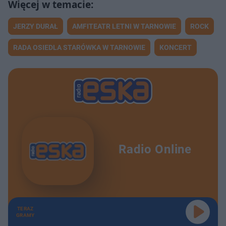
JERZY DURAŁ
AMFITEATR LETNI W TARNOWIE
ROCK
RADA OSIEDLA STARÓWKA W TARNOWIE
KONCERT
Radio Online
TERAZ
GRAMY