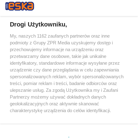
Drogi Użytkowniku,
My, naszych 1162 zaufanych partnerów oraz inne
Żaden utwór zamieszczony w serwisie nie może być powielany i
podmioty z Grupy ZPR Media uzyskujemy dostęp i
rozpowszechniany lub dalej rozpowszechniany w jakikolwiek sposób (w
przechowujemy informacje na urządzeniu oraz
tym także elektroniczny lub mechaniczny) na jakimkolwiek polu
eksploatacji w jakiejkolwiek formie, włącznie z umieszczaniem w
przetwarzamy dane osobowe, takie jak unikalne
Internecie bez pisemnej zgody właściciela praw. Jakiekolwiek użycie lub
identyfikatory, standardowe informacje wysyłane przez
wykorzystanie utworów w całości lub w części z naruszeniem prawa,
tzn. bez właściwej zgody, jest zabronione pod groźbą kary i może być
urządzenie czy dane przeglądania w celu zapewniania
ścigane prawnie.
spersonalizowanych reklam, wybór spersonalizowanych
treści, pomiar reklam i treści, badanie odbiorców oraz
ulepszanie usług. Za zgodą Użytkownika my i Zaufani
Partnerzy możemy używać dokładnych danych
geolokalizacyjnych oraz aktywnie skanować
charakterystykę urządzenia do celów identyfikacji.
Ponieważ cenimy Twoją prywatność, prosimy o zgodę na
O nas
korzystanie z tych technologii poprzez kliknięcie
Informacje prawne
„Akceptuję”. Zgoda jest dobrowolna i zawsze możesz ją
zmienić/wycofać klikając przycisk ustawień prywatności