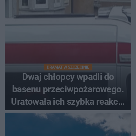
DRAMAT W SZCZECINIE
Dwaj chłopcy wpadli do
basenu przeciwpożarowego.
Uratowała ich szybka reakcja
świadków