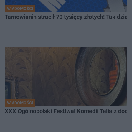
WIADOMOŚCI
Tarnowianin stracił 70 tysięcy złotych! Tak dział
WIADOMOŚCI
XXX Ogólnopolski Festiwal Komedii Talia z dodat