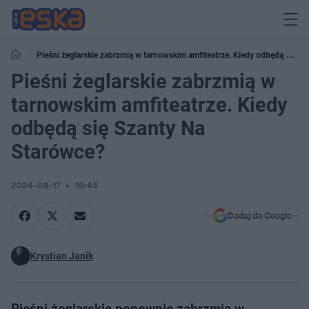
Pieśni żeglarskie zabrzmią w tarnowskim amfiteatrze. Kiedy odbędą się
Szanty Na Starówce?
Pieśni żeglarskie zabrzmią w
tarnowskim amfiteatrze. Kiedy
odbędą się Szanty Na
Starówce?
2024-08-17
16:45
Dodaj do Google
Krystian Janik
Pieśni żeglarskie ponownie zabrzmią w