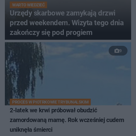
WARTO WIEDZIEĆ
Urzędy skarbowe zamykają drzwi
przed weekendem. Wizyta tego dnia
zakończy się pod progiem
9
PROCES W PIOTRKOWIE TRYBUNALSKIM
2-latek we krwi próbował obudzić
zamordowaną mamę. Rok wcześniej cudem
uniknęła śmierci