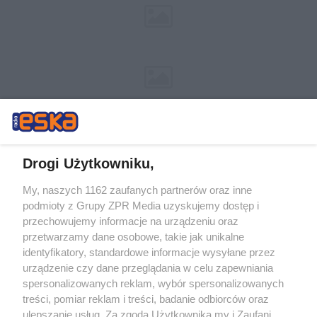
Drogi Użytkowniku,
My, naszych 1162 zaufanych partnerów oraz inne
Żaden utwór zamieszczony w serwisie nie może być powielany i
podmioty z Grupy ZPR Media uzyskujemy dostęp i
rozpowszechniany lub dalej rozpowszechniany w jakikolwiek sposób (w
przechowujemy informacje na urządzeniu oraz
tym także elektroniczny lub mechaniczny) na jakimkolwiek polu
eksploatacji w jakiejkolwiek formie, włącznie z umieszczaniem w
przetwarzamy dane osobowe, takie jak unikalne
Internecie bez pisemnej zgody właściciela praw. Jakiekolwiek użycie lub
identyfikatory, standardowe informacje wysyłane przez
wykorzystanie utworów w całości lub w części z naruszeniem prawa,
tzn. bez właściwej zgody, jest zabronione pod groźbą kary i może być
urządzenie czy dane przeglądania w celu zapewniania
ścigane prawnie.
spersonalizowanych reklam, wybór spersonalizowanych
treści, pomiar reklam i treści, badanie odbiorców oraz
ulepszanie usług. Za zgodą Użytkownika my i Zaufani