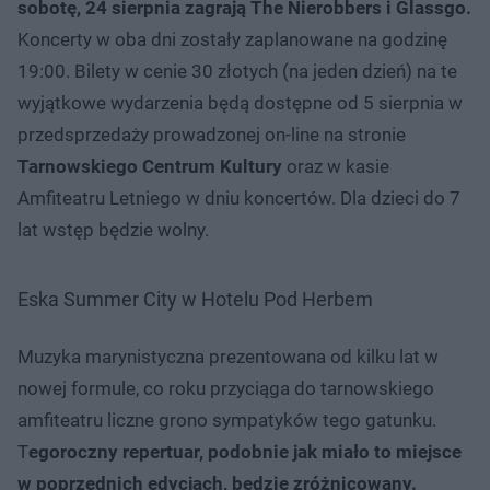
sobotę, 24 sierpnia zagrają The Nierobbers i Glassgo.
Koncerty w oba dni zostały zaplanowane na godzinę
19:00. Bilety w cenie 30 złotych (na jeden dzień) na te
wyjątkowe wydarzenia będą dostępne od 5 sierpnia w
przedsprzedaży prowadzonej on-line na stronie
Tarnowskiego Centrum Kultury
oraz w kasie
Amfiteatru Letniego w dniu koncertów. Dla dzieci do 7
lat wstęp będzie wolny.
Eska Summer City w Hotelu Pod Herbem
Muzyka marynistyczna prezentowana od kilku lat w
nowej formule, co roku przyciąga do tarnowskiego
amfiteatru liczne grono sympatyków tego gatunku.
T
egoroczny repertuar, podobnie jak miało to miejsce
w poprzednich edycjach, będzie zróżnicowany.