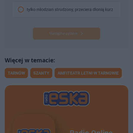
tylko młodzian strudzony, przeciera dłonią kurz
Następne pytanie
TARNÓW
SZANTY
AMFITEATR LETNI W TARNOWIE
Radio Online