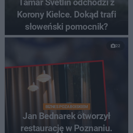
Tamar Svetlin odchodzi z
Korony Kielce. Dokąd trafi
słoweński pomocnik?
22
BIZNES POZA BOISKIEM
Jan Bednarek otworzył
restaurację w Poznaniu.