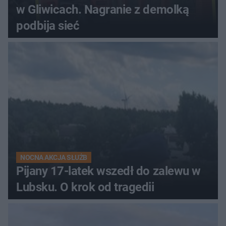
w Gliwicach. Nagranie z demolką
podbija sieć
NOCNA AKCJA SŁUŻB
Pijany 17-latek wszedł do zalewu w
Lubsku. O krok od tragedii