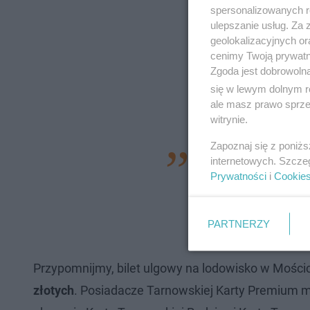
spersonalizowanych re
ulepszanie usług. Za
geolokalizacyjnych or
cenimy Twoją prywatno
Zgoda jest dobrowoln
się w lewym dolnym r
ale masz prawo sprzec
witrynie.
Zapoznaj się z poniż
- Lubimy tu przychod
internetowych. Szcze
Prywatności
i
Cookie
na lodowisku przy 
dzieciństwa. To mi
łyżwiarze na lodo
PARTNERZY
Przypomnijmy, bilet ulgowy na lodowisko w Mości
złotych
. Posiadacze Tarnowskiej Karty Premium m