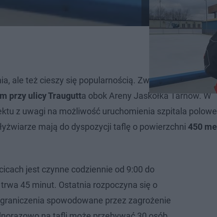
ia, ale też cieszy się popularnością. Zwłaszcza wśród
 przy ulicy Traugutt
a obok Areny Jaskółka Tarnów. W
ektu z uwagi na możliwość uruchomienia szpitala polowe
 łyżwiarze mają do dyspozycji taflę o powierzchni
450 me
icach jest czynne codziennie od 9:00 do
 trwa 45 minut. Ostatnia rozpoczyna się o
 ograniczenia spowodowane przez zagrożenie
dnorazowo na tafli może przebywać 30 osób.