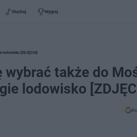
Słuchaj
Wygraj
ie lodowisko [ZDJĘCIA]
 wybrać także do Moś
gie lodowisko [ZDJĘC
Do