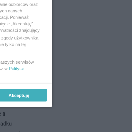
anie odbiorców oraz
nych danych
kacji. Ponieważ
ięcie „Akceptuję”.
ywatności znajdujący
ą zgody użytkownika,
 tylko na tej
 naszych serwisów
esz w
Polityce
Akceptuję
ić
8
padku