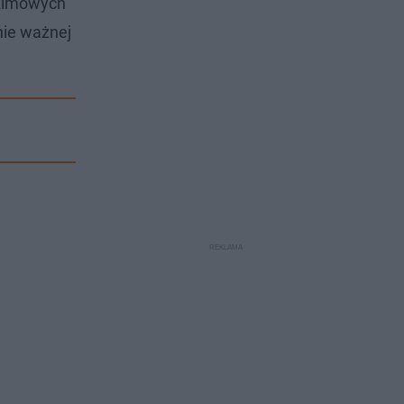
i zimowych
nie ważnej