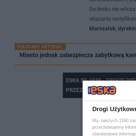
Do limitu nie wlic
okazaniu certyfika
Marszałek, dyrekto
POLECANY ARTYKUŁ:
Miasto jednak zabezpiecza zabytkową kami
ESKA XD #038 - DROGIE PRE
PRZEZNACZENIE
Drogi Użytkow
My, naszych 1160 zau
przechowujemy informa
standardowe informac