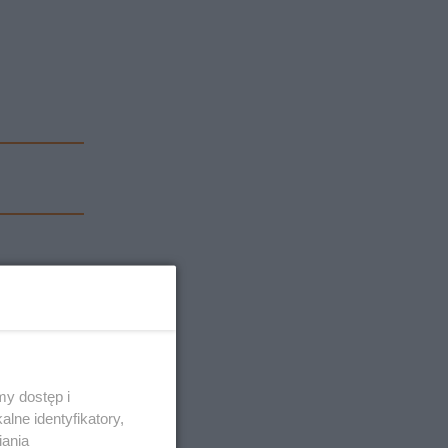
y dostęp i
lne identyfikatory,
iania