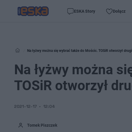
ESKA Story
Dołącz
Na łyżwy można się wybrać także do Mościc. TOSiR otworzył drug
Na łyżwy można się
TOSiR otworzył dru
2021-12-17
12:04
Tomek Piszczek