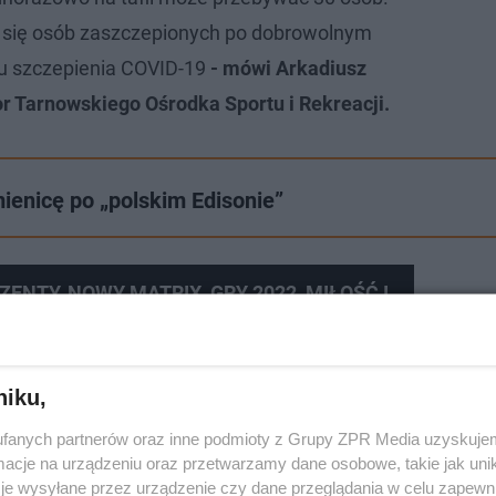
za się osób zaszczepionych po dobrowolnym
tu szczepienia COVID-19
- mówi Arkadiusz
r Tarnowskiego Ośrodka Sportu i Rekreacji.
enicę po „polskim Edisonie”
ZENTY, NOWY MATRIX, GRY 2022, MIŁOŚĆ I
niku,
fanych partnerów oraz inne podmioty z Grupy ZPR Media uzyskujem
cje na urządzeniu oraz przetwarzamy dane osobowe, takie jak unika
je wysyłane przez urządzenie czy dane przeglądania w celu zapewn