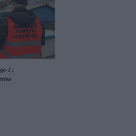
go dla
trów