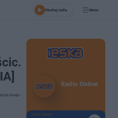
Słuchaj radia
Menu
cic.
IA]
Radio Online
daj do Google
TERAZ GRAMY