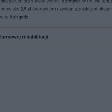
owskiego Seniora stawka wynosi
5 złotych
. W trakcie feri
 lodowisko
2,5 zł
(warunkiem uzyskania zniżki jest okaza
ew to
6 zł/godz
.
armowej rehabilitacji