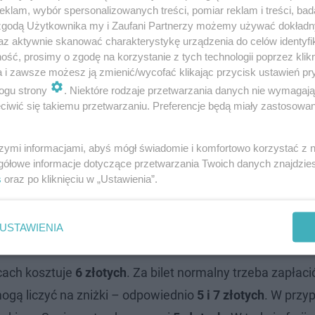
klam, wybór spersonalizowanych treści, pomiar reklam i treści, bad
 zgodą Użytkownika my i Zaufani Partnerzy możemy używać dokład
az aktywnie skanować charakterystykę urządzenia do celów identyfi
ść, prosimy o zgodę na korzystanie z tych technologii poprzez klikn
a i zawsze możesz ją zmienić/wycofać klikając przycisk ustawień pr
ogu strony
. Niektóre rodzaje przetwarzania danych nie wymagaj
iwić się takiemu przetwarzaniu. Preferencje będą miały zastosowanie
szymi informacjami, abyś mógł świadomie i komfortowo korzystać z
zić, bo jest kameralniej. Nie ma tylu ludzi co
gółowe informacje dotyczące przetwarzania Twoich danych znajdzi
s
oraz po kliknięciu w „Ustawienia”.
Wojska Polskiego. Przychodzimy tu od
ejsce ma dla nas swój klimat
- mówili pierwsi
wisku w Mościcach.
USTAWIENIA
cach kosztuje
6 złotych
. Za bilet normalny trzeba zapłac
ogą liczyć na zniżki – odpowiednio
5 i 7 złotych
. W przy