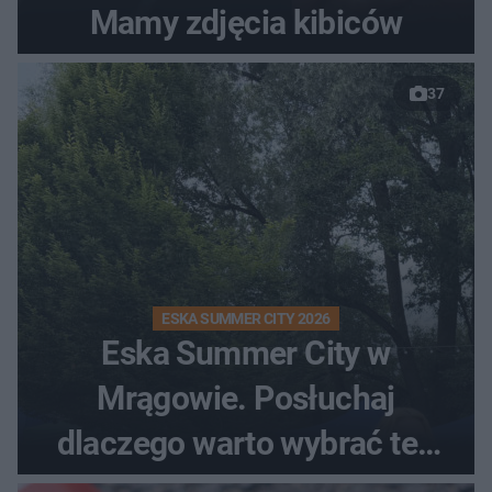
Mamy zdjęcia kibiców
37
ESKA SUMMER CITY 2026
Eska Summer City w
Mrągowie. Posłuchaj
dlaczego warto wybrać ten
kierunek na urlop!