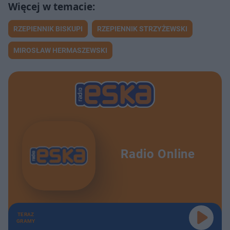
RZEPIENNIK BISKUPI
RZEPIENNIK STRZYŻEWSKI
MIROSŁAW HERMASZEWSKI
Radio Online
TERAZ
GRAMY