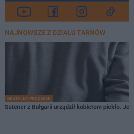
NAJNOWSZE Z DZIAŁU TARNÓW
BRUTALNY PROCEDER
Sutener z Bułgarii urządził kobietom piekło. Jedn