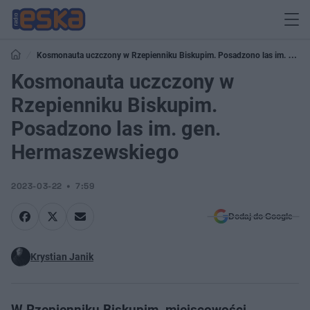
Kosmonauta uczczony w Rzepienniku Biskupim. Posadzono las im. gen.
Hermaszewskiego
Kosmonauta uczczony w
Rzepienniku Biskupim.
Posadzono las im. gen.
Hermaszewskiego
2023-03-22
7:59
Dodaj do Google
Krystian Janik
W Rzepienniku Biskupim, miejscowości