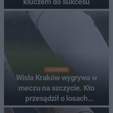
kluczem do sukcesu
PIŁKA NOŻNA
Wisła Kraków wygrywa w
meczu na szczycie. Kto
przesądził o losach
spotkania?