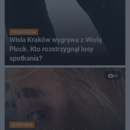
PIŁKA NOŻNA
Wisła Kraków wygrywa z Wisłą
Płock. Kto rozstrzygnął losy
spotkania?
62
ROZRYWKA