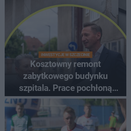
INWESTYCJE W SZCZECINIE
Kosztowny remont
zabytkowego budynku
szpitala. Prace pochłoną
dziesiątki milionów