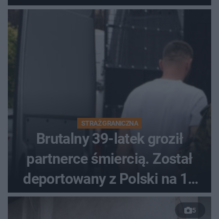
STRAŻ GRANICZNA
Brutalny 39-latek groził
partnerce śmiercią. Został
deportowany z Polski na 10
lat
5