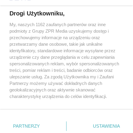
Drogi Użytkowniku,
My, naszych 1162 zaufanych partnerów oraz inne
Żaden utwór zamieszczony w serwisie nie może być powielany i
podmioty z Grupy ZPR Media uzyskujemy dostęp i
rozpowszechniany lub dalej rozpowszechniany w jakikolwiek sposób (w
tym także elektroniczny lub mechaniczny) na jakimkolwiek polu
przechowujemy informacje na urządzeniu oraz
eksploatacji w jakiejkolwiek formie, włącznie z umieszczaniem w
przetwarzamy dane osobowe, takie jak unikalne
Internecie bez pisemnej zgody właściciela praw. Jakiekolwiek użycie lub
identyfikatory, standardowe informacje wysyłane przez
wykorzystanie utworów w całości lub w części z naruszeniem prawa,
tzn. bez właściwej zgody, jest zabronione pod groźbą kary i może być
urządzenie czy dane przeglądania w celu zapewniania
ścigane prawnie.
spersonalizowanych reklam, wybór spersonalizowanych
treści, pomiar reklam i treści, badanie odbiorców oraz
ulepszanie usług. Za zgodą Użytkownika my i Zaufani
Partnerzy możemy używać dokładnych danych
geolokalizacyjnych oraz aktywnie skanować
charakterystykę urządzenia do celów identyfikacji.
Ponieważ cenimy Twoją prywatność, prosimy o zgodę na
O nas
korzystanie z tych technologii poprzez kliknięcie
Informacje prawne
„Akceptuję”. Zgoda jest dobrowolna i zawsze możesz ją
zmienić/wycofać klikając przycisk ustawień prywatności
PARTNERZY
USTAWIENIA
Nasze serwisy
znajdujący się w lewym dolnym rogu strony
. Niektóre