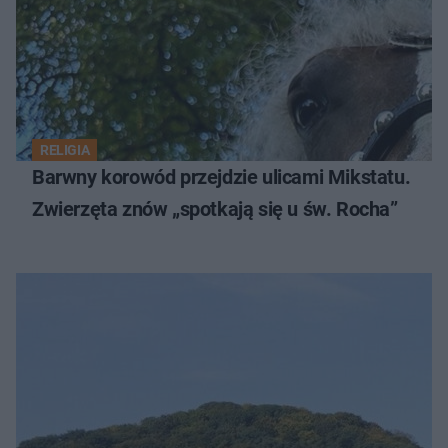
RELIGIA
Barwny korowód przejdzie ulicami Mikstatu.
Zwierzęta znów „spotkają się u św. Rocha”