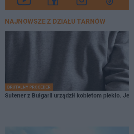
NAJNOWSZE Z DZIAŁU TARNÓW
BRUTALNY PROCEDER
Sutener z Bułgarii urządził kobietom piekło. Jedn