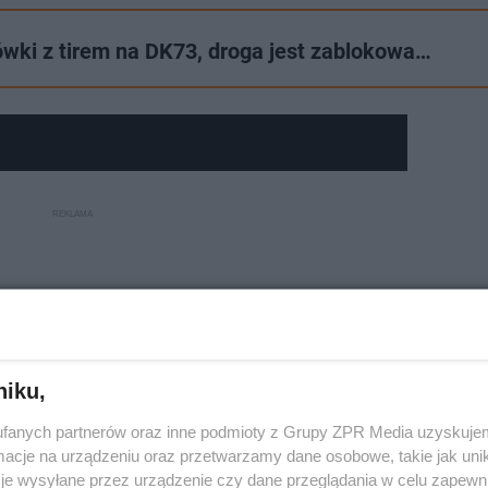
ki z tirem na DK73, droga jest zablokowa…
niku,
fanych partnerów oraz inne podmioty z Grupy ZPR Media uzyskujem
cje na urządzeniu oraz przetwarzamy dane osobowe, takie jak unika
je wysyłane przez urządzenie czy dane przeglądania w celu zapewn