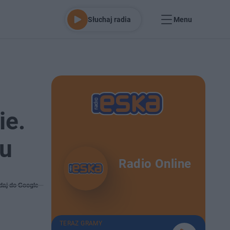
Słuchaj radia
Menu
ie.
ku
Radio Online
daj do Google
TERAZ GRAMY