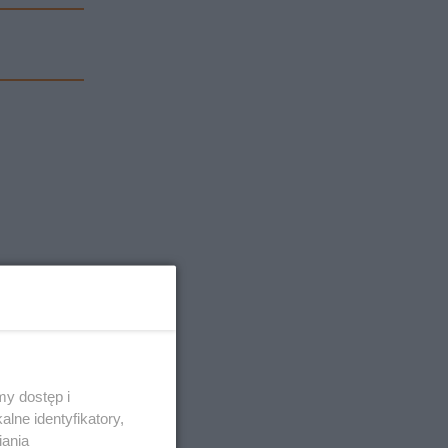
y dostęp i
lne identyfikatory,
iania