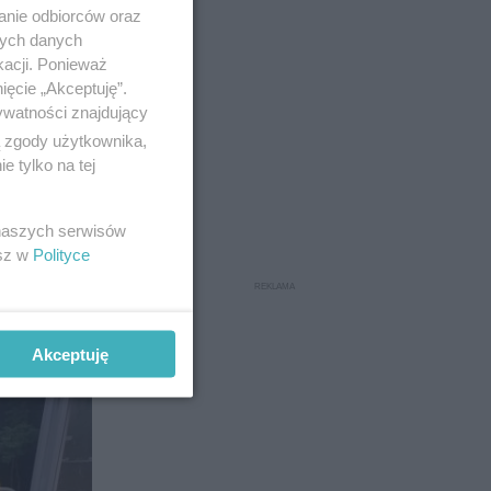
anie odbiorców oraz
nych danych
kacji. Ponieważ
iejskiej w
ięcie „Akceptuję”.
ganizowaną
ywatności znajdujący
ą zgody użytkownika,
 tylko na tej
az większą
 naszych serwisów
esz w
Polityce
5
Akceptuję