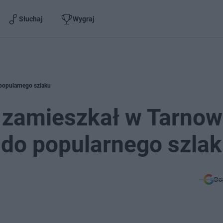
Słuchaj
Wygraj
 popularnego szlaku
 zamieszkał w Tarnow
ł do popularnego szla
Do