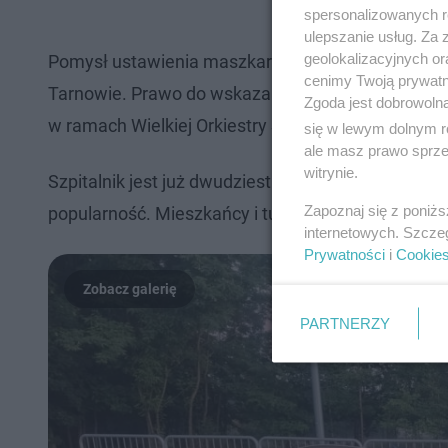
spersonalizowanych re
ulepszanie usług. Za
geolokalizacyjnych or
Pomysł ustawienia maszkarona przy szpitalu wys
cenimy Twoją prywatno
Tarnowie. Prawo do wskazania miejsca dla nowej f
Zgoda jest dobrowoln
w ramach Wielkiej Orkiestry Świątecznej Pomocy.
się w lewym dolnym r
ale masz prawo sprzec
witrynie.
Szpitalnik jest już dwudziestą figurką na Tarnows
Zapoznaj się z poniż
popularność. Mieszkańcy i turyści chętnie przemie
internetowych. Szcze
Prywatności
i
Cookie
PARTNERZY