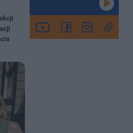
ekcji
acji
ecia