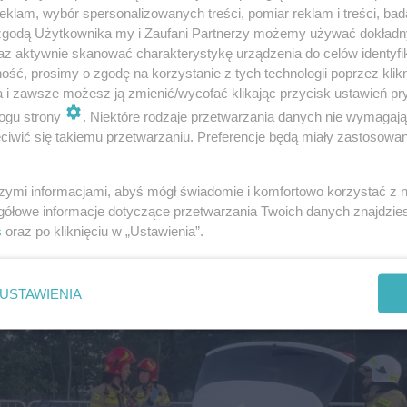
klam, wybór spersonalizowanych treści, pomiar reklam i treści, bad
 zgodą Użytkownika my i Zaufani Partnerzy możemy używać dokład
az aktywnie skanować charakterystykę urządzenia do celów identyfi
zedł od
Małgorzaty Mękal
, byłej przewodniczącej Rady M
ść, prosimy o zgodę na korzystanie z tych technologii poprzez klikn
igurki zdobyła, wygrywając licytację charytatywną zor
a i zawsze możesz ją zmienić/wycofać klikając przycisk ustawień pr
ogu strony
. Niektóre rodzaje przetwarzania danych nie wymagaj
iwić się takiemu przetwarzaniu. Preferencje będą miały zastosowanie
kim Szlaku Maszkaronów, który z roku na rok zyskuje cor
szymi informacjami, abyś mógł świadomie i komfortowo korzystać z
rzają trasę w poszukiwaniu kolejnych rzeźb.
gółowe informacje dotyczące przetwarzania Twoich danych znajdzi
s
oraz po kliknięciu w „Ustawienia”.
USTAWIENIA