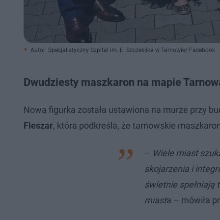
Autor: Specjalistyczny Szpital im. E. Szczeklika w Tarnowie/ Facebook
Dwudziesty maszkaron na mapie Tarnow
Nowa figurka została ustawiona na murze przy budy
Fleszar
, która podkreśla, że tarnowskie maszkaron
–
Wiele miast szuk
skojarzenia i inte
świetnie spełniają t
miast
a – mówiła pr