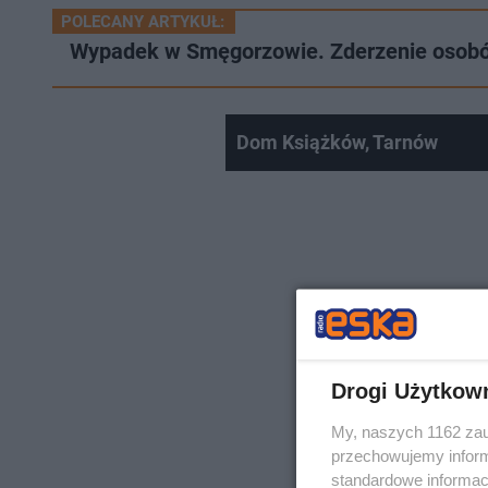
POLECANY ARTYKUŁ:
Wypadek w Smęgorzowie. Zderzenie osobów
Dom Książków, Tarnów
Drogi Użytkow
My, naszych 1162 zau
przechowujemy informa
standardowe informac