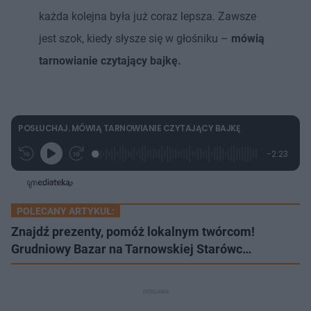
każda kolejna była już coraz lepsza. Zawsze
jest szok, kiedy słysze się w głośniku –
mówią
tarnowianie czytający bajkę.
POSŁUCHAJ. MÓWIĄ TARNOWIANIE CZYTAJĄCY BAJKĘ
L
P
P
P
-
2:23
G
o
r
r
o
z
r
a
z
z
o
a
d
e
e
s
j
t
e
w
w
a
d
i
i
ł
:
ń
ń
y
POLECANY ARTYKUŁ:
c
1
1
1
z
0
0
0
Znajdź prezenty, pomóż lokalnym twórcom!
a
s
.
s
s
Â
4
Grudniowy Bazar na Tarnowskiej Starówc…
d
d
1
o
o
%
t
p
u
r
ł
z
u
o
d