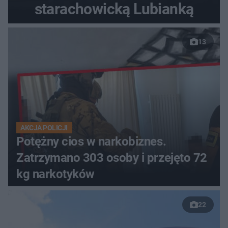
starachowicką Lubianką
13
AKCJA POLICJI
Potężny cios w narkobiznes.
Zatrzymano 303 osoby i przejęto 72
kg narkotyków
22