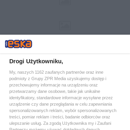
Drogi Użytkowniku,
My, naszych 1162 zaufanych partnerów oraz inne
Żaden utwór zamieszczony w serwisie nie może być powielany i
podmioty z Grupy ZPR Media uzyskujemy dostęp i
rozpowszechniany lub dalej rozpowszechniany w jakikolwiek sposób (w
przechowujemy informacje na urządzeniu oraz
tym także elektroniczny lub mechaniczny) na jakimkolwiek polu
eksploatacji w jakiejkolwiek formie, włącznie z umieszczaniem w
przetwarzamy dane osobowe, takie jak unikalne
Internecie bez pisemnej zgody właściciela praw. Jakiekolwiek użycie lub
identyfikatory, standardowe informacje wysyłane przez
wykorzystanie utworów w całości lub w części z naruszeniem prawa,
tzn. bez właściwej zgody, jest zabronione pod groźbą kary i może być
urządzenie czy dane przeglądania w celu zapewniania
ścigane prawnie.
spersonalizowanych reklam, wybór spersonalizowanych
treści, pomiar reklam i treści, badanie odbiorców oraz
ulepszanie usług. Za zgodą Użytkownika my i Zaufani
Partnerzy możemy używać dokładnych danych