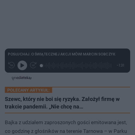
POSŁUCHAJ. O ŚWIĄTECZNEJ AKCJI MÓWI MARCIN SOBCZYK
L
P
P
P
-
1:31
G
o
r
r
o
z
r
a
z
z
o
a
d
e
e
s
j
t
e
w
w
a
d
i
i
ł
:
ń
ń
y
POLECANY ARTYKUŁ:
c
1
1
1
z
6
0
0
Szewc, który nie boi się ryzyka. Założył firmę w
a
s
.
s
s
Â
3
trakcie pandemii. „Nie chcę na…
d
d
6
o
o
%
t
p
u
r
Bajka z udziałem zaproszonych gości emitowana jest,
ł
z
u
o
co godzinę z głośników na terenie Tarnowa – w Parku
d