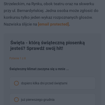
u
Strzeleckim, na Rynku, obok teatru oraz na skwerku
przy ul. Bernardyńskiej. Jedna osoba może zgłosić do
konkursu tylko jeden wykaz rozpoznanych głosów.
Nazwiska ślijcie na
[email protected]
.
Święta - którą świąteczną piosenką
jesteś? Sprawdź swój hit!
Pytanie 1 z 8
Świąteczny klimat zaczyna się u mnie ...
dopiero kilka dni przed świętami
już pierwszego grudnia