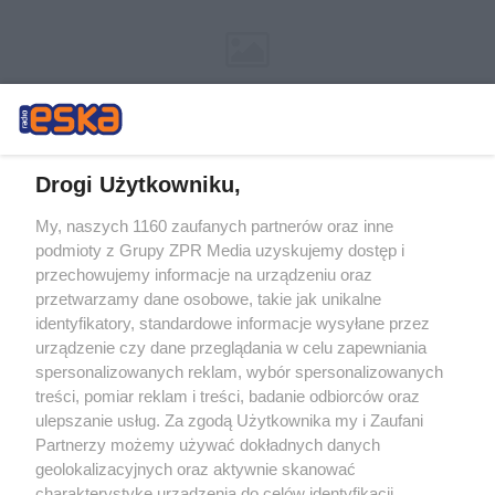
Drogi Użytkowniku,
My, naszych 1160 zaufanych partnerów oraz inne
Żaden utwór zamieszczony w serwisie nie może być powielany i
podmioty z Grupy ZPR Media uzyskujemy dostęp i
rozpowszechniany lub dalej rozpowszechniany w jakikolwiek sposób (w
przechowujemy informacje na urządzeniu oraz
tym także elektroniczny lub mechaniczny) na jakimkolwiek polu
eksploatacji w jakiejkolwiek formie, włącznie z umieszczaniem w
przetwarzamy dane osobowe, takie jak unikalne
Internecie bez pisemnej zgody właściciela praw. Jakiekolwiek użycie lub
identyfikatory, standardowe informacje wysyłane przez
wykorzystanie utworów w całości lub w części z naruszeniem prawa,
tzn. bez właściwej zgody, jest zabronione pod groźbą kary i może być
urządzenie czy dane przeglądania w celu zapewniania
ścigane prawnie.
spersonalizowanych reklam, wybór spersonalizowanych
treści, pomiar reklam i treści, badanie odbiorców oraz
ulepszanie usług. Za zgodą Użytkownika my i Zaufani
Partnerzy możemy używać dokładnych danych
geolokalizacyjnych oraz aktywnie skanować
charakterystykę urządzenia do celów identyfikacji.