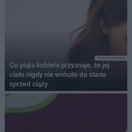
poprawnie, ile to jest
72+7×7−7×5=?
TEKST SPONSOROWANY
Co piąta kobieta przyznaje, że jej
ciało nigdy nie wróciło do stanu
sprzed ciąży