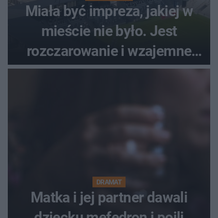
Miała być impreza, jakiej w
mieście nie było. Jest
rozczarowanie i wzajemne
obwinianie. Dlaczego Peak
Festiwal nie odbędzie się?
DRAMAT
Matka i jej partner dawali
dziecku mefedron i poili