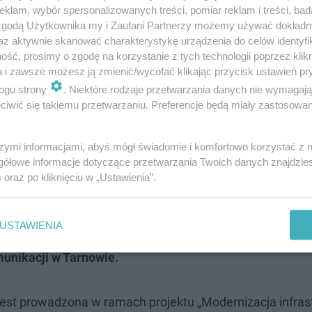
klam, wybór spersonalizowanych treści, pomiar reklam i treści, bad
 zgodą Użytkownika my i Zaufani Partnerzy możemy używać dokład
az aktywnie skanować charakterystykę urządzenia do celów identyfi
ść, prosimy o zgodę na korzystanie z tych technologii poprzez klikn
a i zawsze możesz ją zmienić/wycofać klikając przycisk ustawień pr
ogu strony
. Niektóre rodzaje przetwarzania danych nie wymagaj
iwić się takiemu przetwarzaniu. Preferencje będą miały zastosowanie
zdnie manewrowe i trzy wiaty przystankowe,
szymi informacjami, abyś mógł świadomie i komfortowo korzystać z
gółowe informacje dotyczące przetwarzania Twoich danych znajdzi
elona. Z myślą o właścicielach jednośladów,
s
oraz po kliknięciu w „Ustawienia”.
owaliśmy także wiatę dla rowerów. Będzie
owania samochodów elektrycznych, a także
USTAWIENIA
tarna
— mówi Artur Michałek, dyrektor
unikacji w Tarnowie.
est prowadzona w ramach projektu „Modernizacja infras