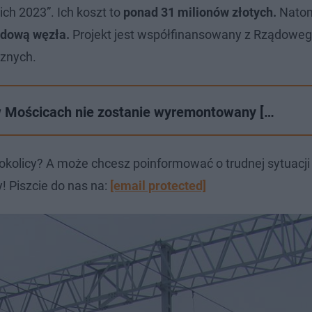
ich 2023”. Ich koszt to
ponad 31 milionów złotych.
Natom
udową węzła.
Projekt jest współfinansowany z Rządowe
cznych.
w Mościcach nie zostanie wyremontowany […
okolicy? A może chcesz poinformować o trudnej sytuacj
! Piszcie do nas na:
[email protected]