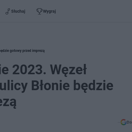
Słuchaj
Wygraj
 będzie gotowy przed imprezą
ie 2023. Węzeł
ulicy Błonie będzie
ezą
Do