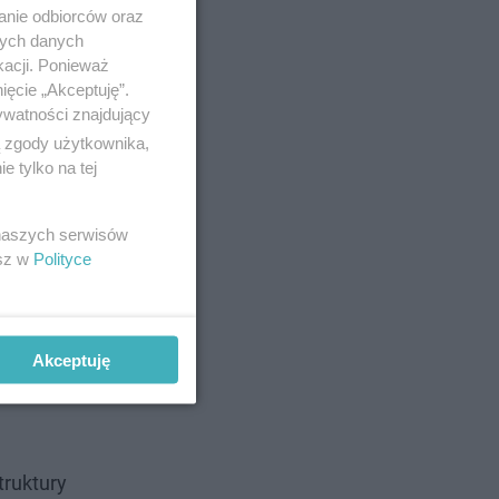
anie odbiorców oraz
nych danych
kacji. Ponieważ
ięcie „Akceptuję”.
ywatności znajdujący
ą zgody użytkownika,
 tylko na tej
 naszych serwisów
esz w
Polityce
Akceptuję
truktury