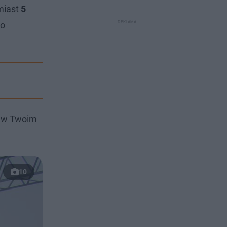
iast
5
go
i w Twoim
10