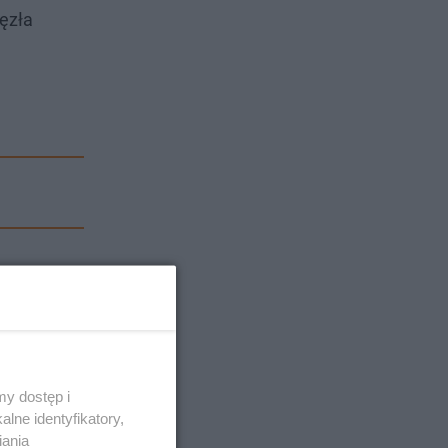
ęzła
y dostęp i
lne identyfikatory,
iania