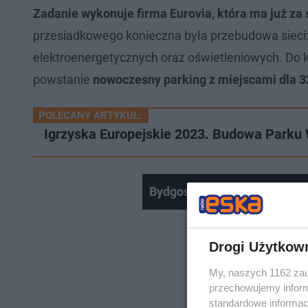
Zadanie wykonuje firma Eurovia, która ma już za
przesiadkowego konieczna była przebudowa sieci: 
elektroenergetycznych oraz oświetleniowych. Do k
powstanie
nowoczesny parking z miejscami dla 
POLECANY ARTYKUŁ:
Igrzyska Europejskie 2023. Budowa Parku
Bydgoski Festiwal Roślin pr
Drogi Użytkow
My, naszych 1162 zau
przechowujemy informa
standardowe informac