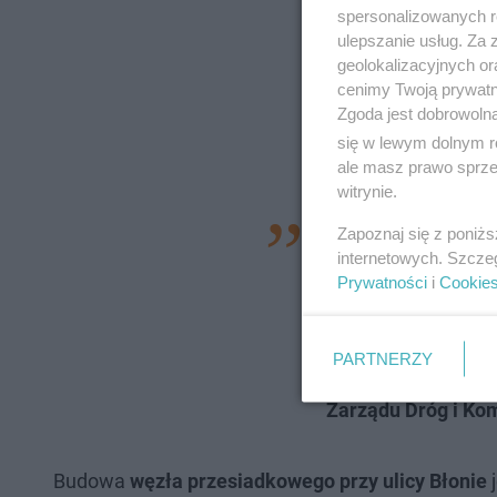
spersonalizowanych re
ulepszanie usług. Za
geolokalizacyjnych or
cenimy Twoją prywatno
Zgoda jest dobrowoln
się w lewym dolnym r
ale masz prawo sprzec
witrynie.
— Na węźle będą je
Zapoznaj się z poniż
internetowych. Szcze
wśród nich jedna zi
Prywatności
i
Cookie
na węźle zaprojekt
też miejsce do ład
PARTNERZY
infrastruktura sani
Zarządu Dróg i Kom
Budowa
węzła przesiadkowego przy ulicy Błonie
j