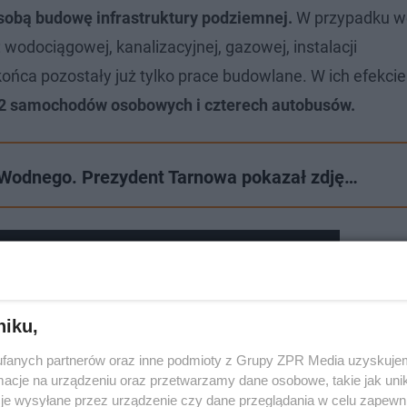
 sobą budowę infrastruktury podziemnej.
W przypadku w
wodociągowej, kanalizacyjnej, gazowej, instalacji
ońca pozostały już tylko prace budowlane. W ich efekcie
32 samochodów osobowych i czterech autobusów.
 Wodnego. Prezydent Tarnowa pokazał zdję…
zyciągnął tłumy
niku,
fanych partnerów oraz inne podmioty z Grupy ZPR Media uzyskujem
cje na urządzeniu oraz przetwarzamy dane osobowe, takie jak unika
je wysyłane przez urządzenie czy dane przeglądania w celu zapewn