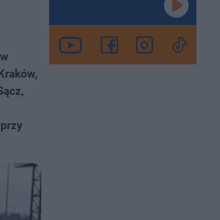
 w
 Kraków,
Sącz,
 przy