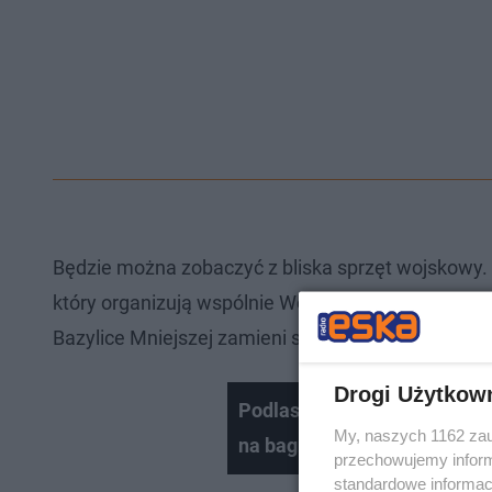
Będzie można zobaczyć z bliska sprzęt wojskowy. W
który organizują wspólnie Wojskowe Centrum Rekru
Bazylice Mniejszej zamieni się w wystawę sprzęt
Drogi Użytkow
Podlaskie. Potwornie trudna 
My, naszych 1162 zau
na bagnach
przechowujemy informa
standardowe informac