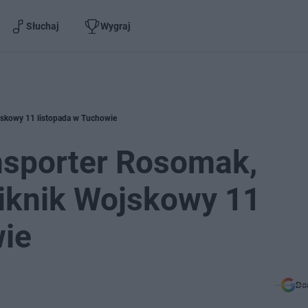
Słuchaj
Wygraj
jskowy 11 listopada w Tuchowie
nsporter Rosomak,
iknik Wojskowy 11
wie
Do