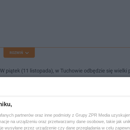
ROZWIŃ
 piątek (11 listopada), w Tuchowie odbędzie się wielki p
tacji i Starostwo Powiatowe w Tarnowie. Z tej okazji pa
u wojskowego.
niku,
akcja ratowania imigrantów, którzy utknęli
fanych partnerów oraz inne podmioty z Grupy ZPR Media uzyskujem
cje na urządzeniu oraz przetwarzamy dane osobowe, takie jak unika
je wysyłane przez urządzenie czy dane przeglądania w celu zapewn