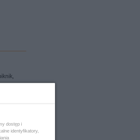
iknik,
rking przy
y dostęp i
lne identyfikatory,
iania