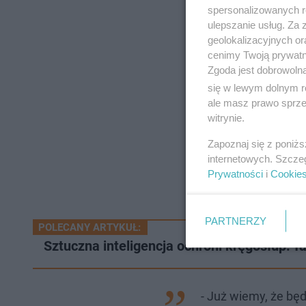
spersonalizowanych re
ulepszanie usług. Za
geolokalizacyjnych or
cenimy Twoją prywatno
Zgoda jest dobrowoln
się w lewym dolnym r
ale masz prawo sprzec
witrynie.
Zapoznaj się z poniż
internetowych. Szcze
Prywatności
i
Cookie
PARTNERZY
POLECANY ARTYKUŁ:
Sztuczna inteligencja ochroni kręgosłup! 
- Już wiemy, że bę