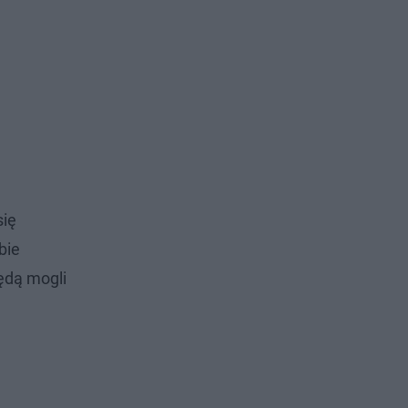
się
bie
ędą mogli