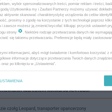
klam, wybór spersonalizowanych treści, pomiar reklam i treści, bad
 zgodą Użytkownika my i Zaufani Partnerzy możemy używać dokład
az aktywnie skanować charakterystykę urządzenia do celów identyfi
ść, prosimy o zgodę na korzystanie z tych technologii poprzez klikn
a i zawsze możesz ją zmienić/wycofać klikając przycisk ustawień pr
ogu strony
. Niektóre rodzaje przetwarzania danych nie wymagaj
iwić się takiemu przetwarzaniu. Preferencje będą miały zastosowanie
szymi informacjami, abyś mógł świadomie i komfortowo korzystać z
gółowe informacje dotyczące przetwarzania Twoich danych znajdzi
s
oraz po kliknięciu w „Ustawienia”.
USTAWIENIA
Tarnowianin laureatem konkursu AI4Youth
dzie czołg Leopard, transporter opancerzony