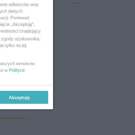
anie odbiorców oraz
nych danych
kacji. Ponieważ
ięcie „Akceptuję”.
ywatności znajdujący
ą zgody użytkownika,
 tylko na tej
 naszych serwisów
esz w
Polityce
Akceptuję