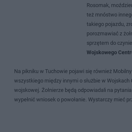
Rosomak, moździerz
też mnóstwo innego
takiego pojazdu, zr
porozmawiać z żołn
sprzętem do czyni
Wojskowego Centru
Na pikniku w Tuchowie pojawi się również Mobilny
wszystkiego między innymi o służbie w Wojskach O
wojskowej. Żołnierze będą odpowiadali na pytani
wypełnić wniosek o powołanie. Wystarczy mieć pr