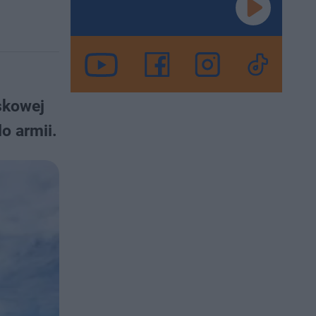
skowej
o armii.