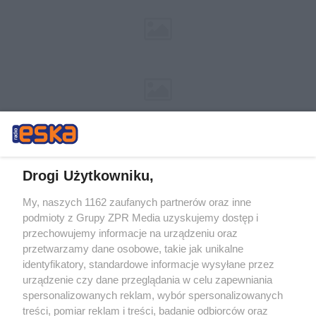
Drogi Użytkowniku,
My, naszych 1162 zaufanych partnerów oraz inne
Żaden utwór zamieszczony w serwisie nie może być powielany i
podmioty z Grupy ZPR Media uzyskujemy dostęp i
rozpowszechniany lub dalej rozpowszechniany w jakikolwiek sposób (w
przechowujemy informacje na urządzeniu oraz
tym także elektroniczny lub mechaniczny) na jakimkolwiek polu
eksploatacji w jakiejkolwiek formie, włącznie z umieszczaniem w
przetwarzamy dane osobowe, takie jak unikalne
Internecie bez pisemnej zgody właściciela praw. Jakiekolwiek użycie lub
identyfikatory, standardowe informacje wysyłane przez
wykorzystanie utworów w całości lub w części z naruszeniem prawa,
tzn. bez właściwej zgody, jest zabronione pod groźbą kary i może być
urządzenie czy dane przeglądania w celu zapewniania
ścigane prawnie.
spersonalizowanych reklam, wybór spersonalizowanych
treści, pomiar reklam i treści, badanie odbiorców oraz