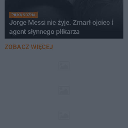
PIŁKA NOŻNA
Jorge Messi nie żyje. Zmarł ojciec i
agent słynnego piłkarza
ZOBACZ WIĘCEJ