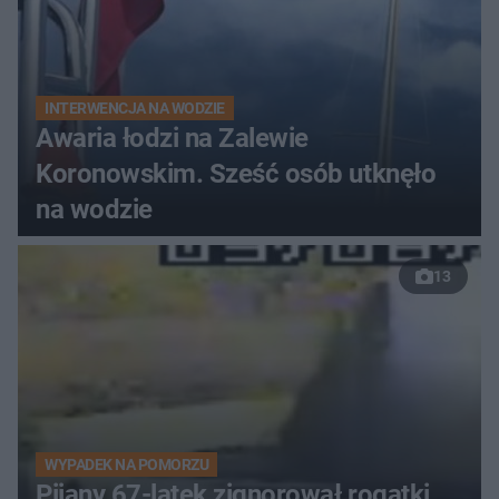
INTERWENCJA NA WODZIE
Awaria łodzi na Zalewie
Koronowskim. Sześć osób utknęło
na wodzie
13
WYPADEK NA POMORZU
Pijany 67-latek zignorował rogatki.