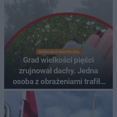
NAWAŁNICA NAD POLSKĄ
Grad wielkości pięści
zrujnował dachy. Jedna
osoba z obrażeniami trafiła
do szpitala