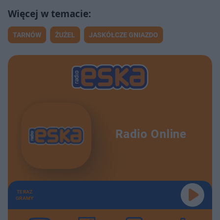
TARNÓW
ŻUŻEL
JASKÓŁCZE GNIAZDO
Radio Online
TERAZ
GRAMY