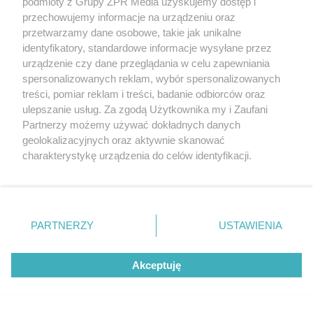
podmioty z Grupy ZPR Media uzyskujemy dostęp i
przechowujemy informacje na urządzeniu oraz
przetwarzamy dane osobowe, takie jak unikalne
identyfikatory, standardowe informacje wysyłane przez
urządzenie czy dane przeglądania w celu zapewniania
spersonalizowanych reklam, wybór spersonalizowanych
treści, pomiar reklam i treści, badanie odbiorców oraz
ulepszanie usług. Za zgodą Użytkownika my i Zaufani
Partnerzy możemy używać dokładnych danych
geolokalizacyjnych oraz aktywnie skanować
charakterystykę urządzenia do celów identyfikacji.
Ponieważ cenimy Twoją prywatność, prosimy o zgodę na
korzystanie z tych technologii poprzez kliknięcie
„Akceptuję”. Zgoda jest dobrowolna i zawsze możesz ją
zmienić/wycofać klikając przycisk ustawień prywatności
PARTNERZY
USTAWIENIA
znajdujący się w lewym dolnym rogu strony
. Niektóre
rodzaje przetwarzania danych nie wymagają zgody
Akceptuję
użytkownika, ale masz prawo sprzeciwić się takiemu
przetwarzaniu. Preferencje będą miały zastosowanie tylko
na tej witrynie.