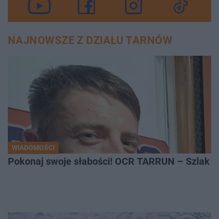
NAJNOWSZE Z DZIAŁU TARNÓW
WIADOMOŚCI
Pokonaj swoje słabości! OCR TARRUN – Szlak Pró