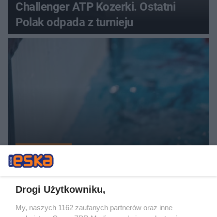
Challenger ATP Kozerki. Ostatni
Polak odpada z turnieju
SKOKI DO WODY
ME w pływaniu. Dobre miejsce Polek
w Paryżu
Drogi Użytkowniku,
ZOBACZ WIĘCEJ
My, naszych 1162 zaufanych partnerów oraz inne