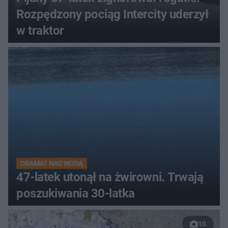
Rozpędzony pociąg Intercity uderzył
w traktor
DRAMAT NAD WODĄ
47-latek utonął na żwirowni. Trwają
poszukiwania 30-latka
10