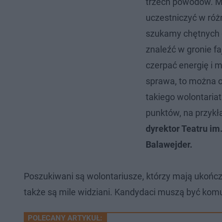
trzech powodów. Mo
.
s
s
2
d
d
6
o
o
uczestniczyć w róż
%
t
p
u
r
szukamy chętnych d
ł
z
u
o
znaleźć w gronie fa
d
u
czerpać energię i m
sprawa, to można 
takiego wolontaria
punktów, na przyk
dyrektor Teatru im
Balawejder.
Poszukiwani są wolontariusze, którzy mają ukończo
także są mile widziani. Kandydaci muszą być komun
POLECANY ARTYKUŁ: