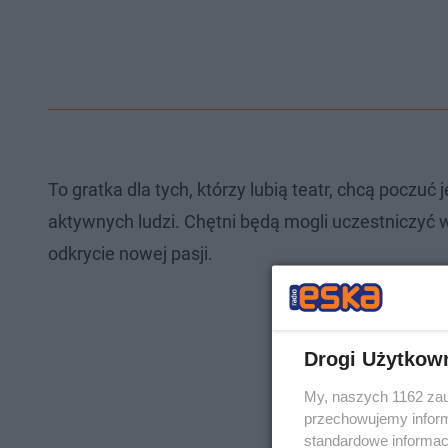
To gratka dla tych, którzy lubią teatr, chcą poczuć
aktywnych ludzi. Chętni będą mogli uczestniczyć 
odkrycie nowej pasji.
Drogi Użytkow
My, naszych 1162 zau
przechowujemy informa
standardowe informac