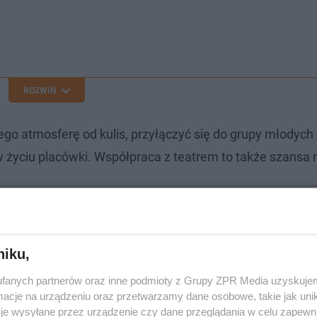
ROZWIŃ
 jego atmosferę od kulis, przyłączyć się do grupy młodych 
w życiu placówki. Współpraca z teatrem to także szansa 
niku,
fanych partnerów oraz inne podmioty z Grupy ZPR Media uzyskujem
cje na urządzeniu oraz przetwarzamy dane osobowe, takie jak unika
je wysyłane przez urządzenie czy dane przeglądania w celu zapewn