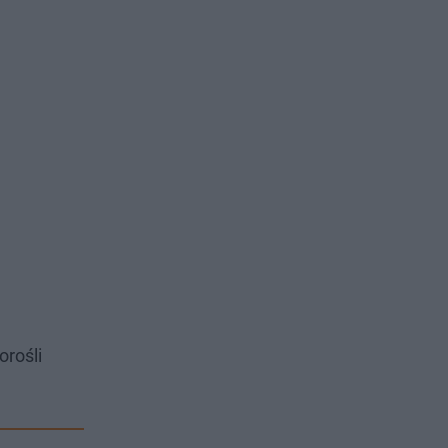
s
Â
orośli