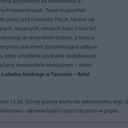
żna przychodzić na Mickiewicza 4 i
nych wydarzeniach. Teraz na przykład
o pracy przy Festiwalu TALIA. Można się
jnych, aktywnych, młodych ludzi, z nich też
otywację do wszystkich działań. A trzecia
otrzymać dokument potwierdzający odbycie
tu, który umożliwia uzyskanie dodatkowych
ład przy świadectwie maturalnym – mówi
. Ludwika Solskiego w Tarnowie – Rafał
ne 16 lat. Górnej granicy wieku nie ustanowiono, więc d
ikatywni, odpowiedzialni i chętni do pracy w grupie.