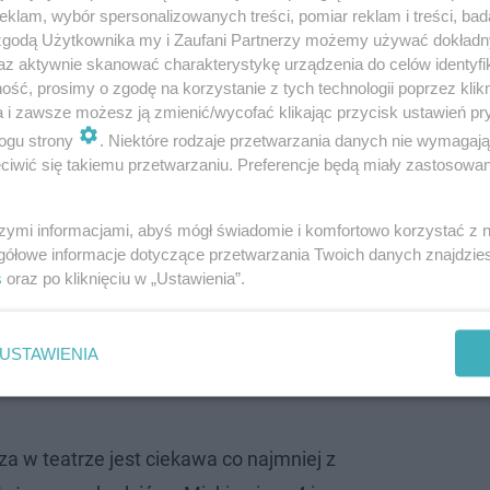
klam, wybór spersonalizowanych treści, pomiar reklam i treści, bad
 zgodą Użytkownika my i Zaufani Partnerzy możemy używać dokład
az aktywnie skanować charakterystykę urządzenia do celów identyfi
ść, prosimy o zgodę na korzystanie z tych technologii poprzez klikn
a i zawsze możesz ją zmienić/wycofać klikając przycisk ustawień pr
ogu strony
. Niektóre rodzaje przetwarzania danych nie wymagaj
iwić się takiemu przetwarzaniu. Preferencje będą miały zastosowanie
większe w Polsce wrzosowiska Kłomińskie
szymi informacjami, abyś mógł świadomie i komfortowo korzystać z
iejsze będą we wrześniu
gółowe informacje dotyczące przetwarzania Twoich danych znajdzi
s
oraz po kliknięciu w „Ustawienia”.
ł Balawejder
USTAWIENIA
za w teatrze jest ciekawa co najmniej z