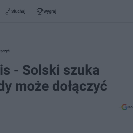
Słuchaj
Wygraj
łączyć
is - Solski szuka
żdy może dołączyć
Do