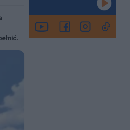
a
pełnić.