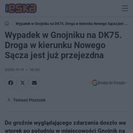
Wypadek w Gnojniku na DK75. Droga w kierunku Nowego Sącza jest już
przejezdna
Wypadek w Gnojniku na DK75.
Droga w kierunku Nowego
Sącza jest już przejezdna
2025-11-11
16:30
Dodaj do Google
Tomasz Piszczek
Do groźnie wyglądającego zdarzenia doszło we
wtorek po południu w miejscowości Gnojnik na