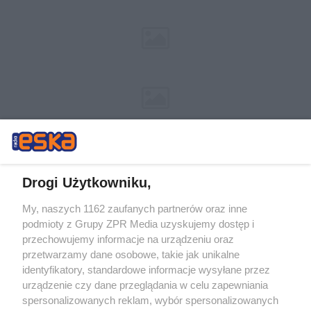
Drogi Użytkowniku,
My, naszych 1162 zaufanych partnerów oraz inne
Żaden utwór zamieszczony w serwisie nie może być powielany i
podmioty z Grupy ZPR Media uzyskujemy dostęp i
rozpowszechniany lub dalej rozpowszechniany w jakikolwiek sposób (w
przechowujemy informacje na urządzeniu oraz
tym także elektroniczny lub mechaniczny) na jakimkolwiek polu
eksploatacji w jakiejkolwiek formie, włącznie z umieszczaniem w
przetwarzamy dane osobowe, takie jak unikalne
Internecie bez pisemnej zgody właściciela praw. Jakiekolwiek użycie lub
identyfikatory, standardowe informacje wysyłane przez
wykorzystanie utworów w całości lub w części z naruszeniem prawa,
tzn. bez właściwej zgody, jest zabronione pod groźbą kary i może być
urządzenie czy dane przeglądania w celu zapewniania
ścigane prawnie.
spersonalizowanych reklam, wybór spersonalizowanych