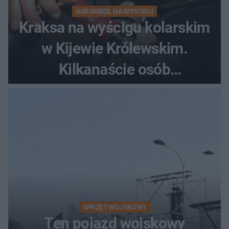
KARAMBOL NA WYŚCIGU
Kraksa na wyścigu kolarskim
w Kijewie Królewskim.
Kilkanaście osób
poszkodowanych, lądował
śmigłowiec LPR
SPRZĘT WOJSKOWY
Ten pojazd wojskowy