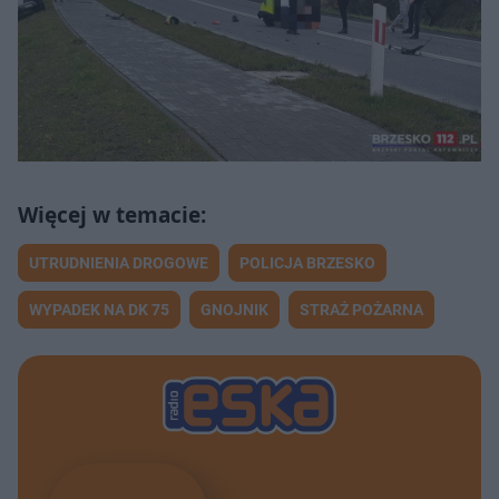
UTRUDNIENIA DROGOWE
POLICJA BRZESKO
WYPADEK NA DK 75
GNOJNIK
STRAŻ POŻARNA