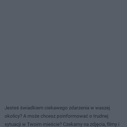
Jesteś świadkiem ciekawego zdarzenia w waszej
okolicy? A może chcesz poinformować o trudnej
sytuacji w Twoim mieście? Czekamy na zdjęcia, filmy i