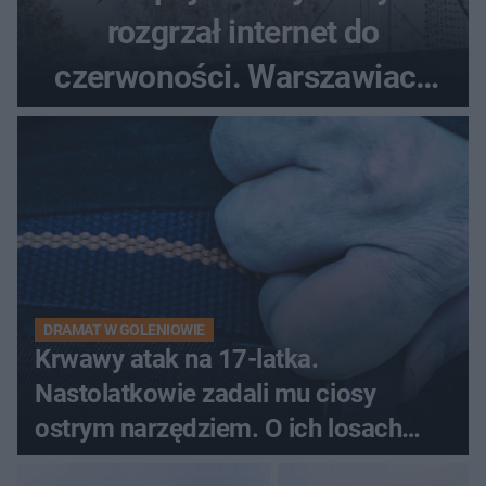
rozgrzał internet do
czerwoności. Warszawiacy
pytali, czy to Mad Max!
DRAMAT W GOLENIOWIE
Krwawy atak na 17-latka.
Nastolatkowie zadali mu ciosy
ostrym narzędziem. O ich losach
zdecyduje sąd rodzinny