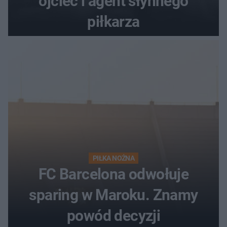
ojciec i agent słynnego
piłkarza
PIŁKA NOŻNA
FC Barcelona odwołuje
sparing w Maroku. Znamy
powód decyzji