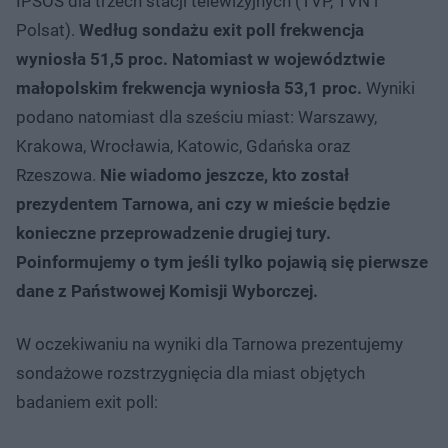
IPSOS dla trzech stacji telewizyjnych (TVP, TVN i
Polsat).
Według sondażu exit poll frekwencja
wyniosła 51,5 proc. Natomiast w województwie
małopolskim frekwencja wyniosła 53,1 proc.
Wyniki
podano natomiast dla sześciu miast: Warszawy,
Krakowa, Wrocławia, Katowic, Gdańska oraz
Rzeszowa.
Nie wiadomo jeszcze, kto został
prezydentem Tarnowa, ani czy w mieście będzie
konieczne przeprowadzenie drugiej tury.
Poinformujemy o tym jeśli tylko pojawią się pierwsze
dane z Państwowej Komisji Wyborczej.
W oczekiwaniu na wyniki dla Tarnowa prezentujemy
sondażowe rozstrzygnięcia dla miast objętych
badaniem exit poll: