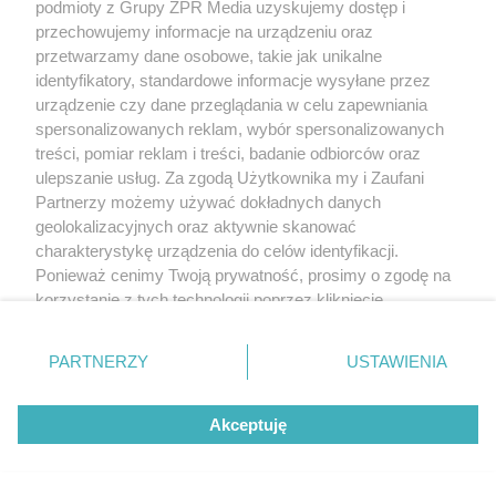
podmioty z Grupy ZPR Media uzyskujemy dostęp i
Widzewem Łódź. Kto wygra w hicie
przechowujemy informacje na urządzeniu oraz
Ekstraklasy?
przetwarzamy dane osobowe, takie jak unikalne
identyfikatory, standardowe informacje wysyłane przez
urządzenie czy dane przeglądania w celu zapewniania
ZOBACZ WIĘCEJ
spersonalizowanych reklam, wybór spersonalizowanych
treści, pomiar reklam i treści, badanie odbiorców oraz
ulepszanie usług. Za zgodą Użytkownika my i Zaufani
Partnerzy możemy używać dokładnych danych
geolokalizacyjnych oraz aktywnie skanować
charakterystykę urządzenia do celów identyfikacji.
Ponieważ cenimy Twoją prywatność, prosimy o zgodę na
korzystanie z tych technologii poprzez kliknięcie
„Akceptuję”. Zgoda jest dobrowolna i zawsze możesz ją
zmienić/wycofać klikając przycisk ustawień prywatności
PARTNERZY
USTAWIENIA
znajdujący się w lewym dolnym rogu strony
. Niektóre
rodzaje przetwarzania danych nie wymagają zgody
Akceptuję
użytkownika, ale masz prawo sprzeciwić się takiemu
przetwarzaniu. Preferencje będą miały zastosowanie tylko
na tej witrynie.