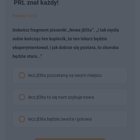
PRL znał każdy!
Pytanie 1 z 10
Dokończ fragment piosenki „Nowa jElita”. „I tak myślę
sobie kończąc ten kuplecik, że ten lekarz będzie
eksperymentował, i jak dobrze się postara, to choroba
będzie stara...”
lecz jElita pozostaną na swym miejscu
lecz jElita to się nam szykuje nowa
lecz jElita będzie zwarta i gotowa