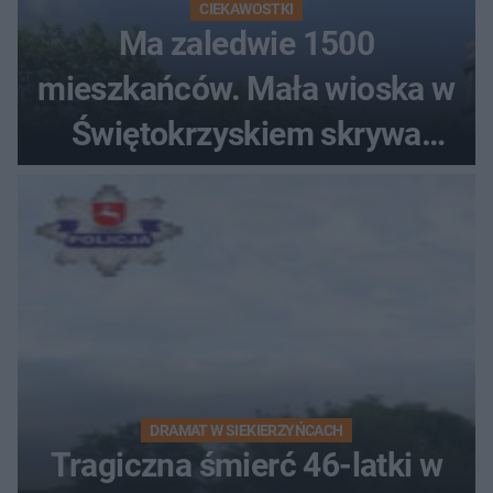
CIEKAWOSTKI
Ma zaledwie 1500
mieszkańców. Mała wioska w
Świętokrzyskiem skrywa
zabytki, bywał tu nawet król
DRAMAT W SIEKIERZYŃCACH
Tragiczna śmierć 46-latki w