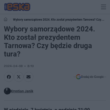
Wybory samorządowe 2024. Kto został prezydentem Tarnowa? Czy
będzie druga tura?
Wybory samorządowe 2024.
Kto został prezydentem
Tarnowa? Czy będzie druga
tura?
2024-04-08
8:10
Dodaj do Google
Krystian Janik
W niedzielę, 7 kwietnia, o godzinie 21:00