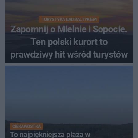
TURYSTYKA NAD BAŁTYKIEM
Zapomnij o Mielnie i Sopocie.
Ten polski kurort to
prawdziwy hit wśród turystów
CIEKAWOSTKA
To najpiękniejsza plaża w