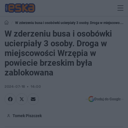
W zderzeniu busa i osobówki ucierpiały 3 osoby. Droga w miejscowości
Wrzępia w powiecie brzeskim była zablokowana
W zderzeniu busa i osobówki
ucierpiały 3 osoby. Droga w
miejscowości Wrzępia w
powiecie brzeskim była
zablokowana
2024-07-18
14:00
Dodaj do Google
Tomek Piszczek