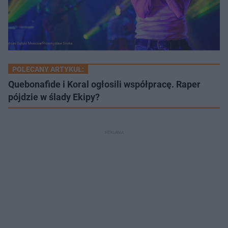
POLECANY ARTYKUŁ:
Quebonafide i Koral ogłosili współpracę. Raper
pójdzie w ślady Ekipy?