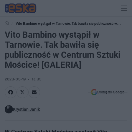
Vito Bambino wystąpił w Tarnowie. Tak bawiła się publiczność w
Centrum Sztuki Mościce! [GALERIA]
Vito Bambino wystąpił w
Tarnowie. Tak bawiła się
publiczność w Centrum Sztuki
Mościce! [GALERIA]
2023-05-19
13:35
Dodaj do Google
Krystian Janik
W Centrum Sztuki Mościce wystąpił Vito