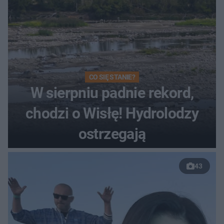
CO SIĘ STANIE?
W sierpniu padnie rekord,
chodzi o Wisłę! Hydrolodzy
ostrzegają
43