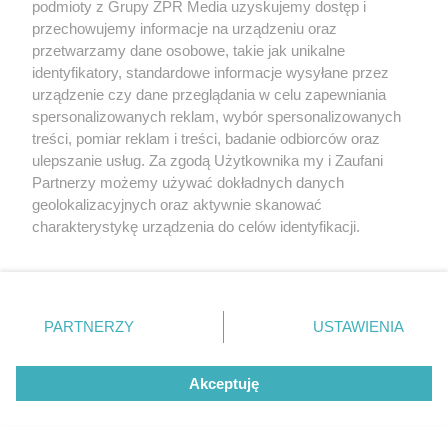
podmioty z Grupy ZPR Media uzyskujemy dostęp i
rozpowszechniany lub dalej rozpowszechniany w jakikolwiek sposób (w
przechowujemy informacje na urządzeniu oraz
tym także elektroniczny lub mechaniczny) na jakimkolwiek polu
eksploatacji w jakiejkolwiek formie, włącznie z umieszczaniem w
przetwarzamy dane osobowe, takie jak unikalne
Internecie bez pisemnej zgody właściciela praw. Jakiekolwiek użycie lub
identyfikatory, standardowe informacje wysyłane przez
wykorzystanie utworów w całości lub w części z naruszeniem prawa,
tzn. bez właściwej zgody, jest zabronione pod groźbą kary i może być
urządzenie czy dane przeglądania w celu zapewniania
ścigane prawnie.
spersonalizowanych reklam, wybór spersonalizowanych
treści, pomiar reklam i treści, badanie odbiorców oraz
ulepszanie usług. Za zgodą Użytkownika my i Zaufani
Partnerzy możemy używać dokładnych danych
geolokalizacyjnych oraz aktywnie skanować
charakterystykę urządzenia do celów identyfikacji.
Ponieważ cenimy Twoją prywatność, prosimy o zgodę na
O nas
korzystanie z tych technologii poprzez kliknięcie
Informacje prawne
„Akceptuję”. Zgoda jest dobrowolna i zawsze możesz ją
zmienić/wycofać klikając przycisk ustawień prywatności
PARTNERZY
USTAWIENIA
Nasze serwisy
znajdujący się w lewym dolnym rogu strony
. Niektóre
rodzaje przetwarzania danych nie wymagają zgody
© 2026 Grupa ZPR Media
Akceptuję
użytkownika, ale masz prawo sprzeciwić się takiemu
przetwarzaniu. Preferencje będą miały zastosowanie tylko
na tej witrynie.