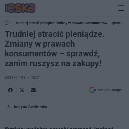
Trudniej stracić pieniądze. Zmiany w prawach konsumentów – sprawdź,
zanim ruszysz na zakupy!
Trudniej stracić pieniądze.
Zmiany w prawach
konsumentów – sprawdź,
zanim ruszysz na zakupy!
2023-01-09
15:34
Dodaj do Google
Justyna Świderska
Bardziej czytelne warunki promocji, trudniej