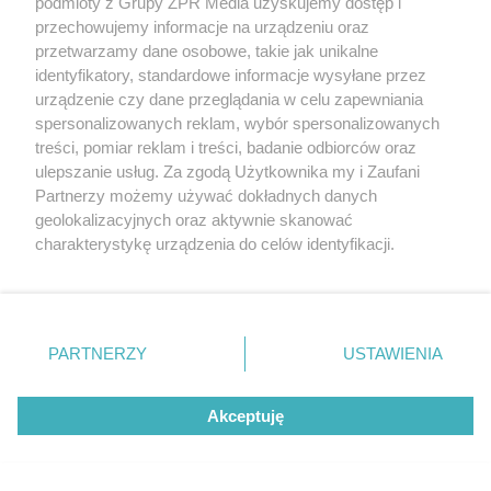
podmioty z Grupy ZPR Media uzyskujemy dostęp i
przechowujemy informacje na urządzeniu oraz
przetwarzamy dane osobowe, takie jak unikalne
identyfikatory, standardowe informacje wysyłane przez
urządzenie czy dane przeglądania w celu zapewniania
spersonalizowanych reklam, wybór spersonalizowanych
treści, pomiar reklam i treści, badanie odbiorców oraz
ulepszanie usług. Za zgodą Użytkownika my i Zaufani
Partnerzy możemy używać dokładnych danych
RUSZ GŁOWĄ
geolokalizacyjnych oraz aktywnie skanować
To proste działanie
charakterystykę urządzenia do celów identyfikacji.
Ponieważ cenimy Twoją prywatność, prosimy o zgodę na
niejednemu sprawia
korzystanie z tych technologii poprzez kliknięcie
„Akceptuję”. Zgoda jest dobrowolna i zawsze możesz ją
problemy. Obliczysz
zmienić/wycofać klikając przycisk ustawień prywatności
PARTNERZY
USTAWIENIA
znajdujący się w lewym dolnym rogu strony
. Niektóre
poprawnie, ile to jest
rodzaje przetwarzania danych nie wymagają zgody
Akceptuję
72+7×7−7×5=?
użytkownika, ale masz prawo sprzeciwić się takiemu
przetwarzaniu. Preferencje będą miały zastosowanie tylko
na tej witrynie.