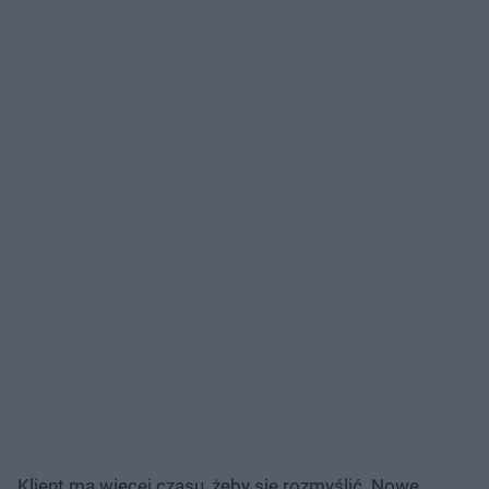
Klient ma więcej czasu, żeby się rozmyślić. Nowe