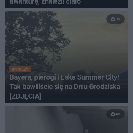
awanturę, znaleźli ciało
30
IMPREZY
Bayera, pierogi i Eska Summer City!
Tak bawiliście się na Dniu Grodziska
[ZDJĘCIA]
40