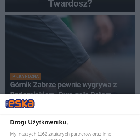
Twardosz?
PIŁKA NOŻNA
Górnik Zabrze pewnie wygrywa z
Radomiakiem. Dwa gole Petera
Gonzaleza
Drogi Użytkowniku,
My, naszych 1162 zaufanych partnerów oraz inne