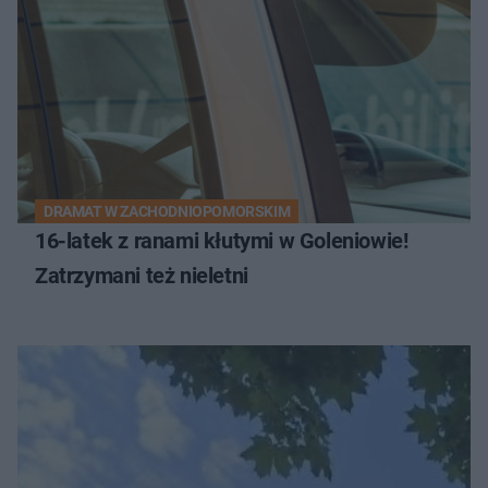
DRAMAT W ZACHODNIOPOMORSKIM
16-latek z ranami kłutymi w Goleniowie!
Zatrzymani też nieletni