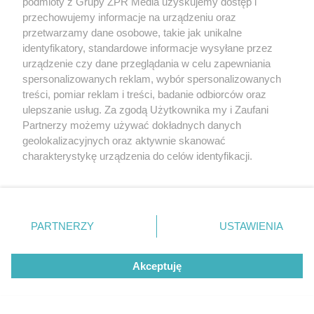
podmioty z Grupy ZPR Media uzyskujemy dostęp i
przechowujemy informacje na urządzeniu oraz
przetwarzamy dane osobowe, takie jak unikalne
identyfikatory, standardowe informacje wysyłane przez
urządzenie czy dane przeglądania w celu zapewniania
spersonalizowanych reklam, wybór spersonalizowanych
treści, pomiar reklam i treści, badanie odbiorców oraz
PIŁKA NOŻNA
ulepszanie usług. Za zgodą Użytkownika my i Zaufani
Górnik Zabrze lepszy na wyjeździe.
Partnerzy możemy używać dokładnych danych
geolokalizacyjnych oraz aktywnie skanować
Kto strzelał gole?
charakterystykę urządzenia do celów identyfikacji.
Ponieważ cenimy Twoją prywatność, prosimy o zgodę na
korzystanie z tych technologii poprzez kliknięcie
„Akceptuję”. Zgoda jest dobrowolna i zawsze możesz ją
zmienić/wycofać klikając przycisk ustawień prywatności
PARTNERZY
USTAWIENIA
znajdujący się w lewym dolnym rogu strony
. Niektóre
rodzaje przetwarzania danych nie wymagają zgody
Akceptuję
użytkownika, ale masz prawo sprzeciwić się takiemu
przetwarzaniu. Preferencje będą miały zastosowanie tylko
na tej witrynie.