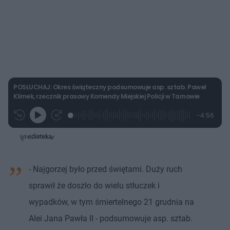
POSŁUCHAJ: Okres świąteczny podsumowuje asp. sztab. Paweł
Klimek, rzecznik prasowy Komendy Miejskiej Policji w Tarnowie
L
P
P
P
-
4:56
G
o
r
r
o
z
r
a
z
z
o
a
d
e
e
s
j
t
e
w
w
a
d
i
i
ł
:
ń
ń
y
c
5
1
1
z
- Najgorzej było przed świętami. Duży ruch
.
0
0
a
s
0
s
s
Â
5
d
d
sprawił że doszło do wielu stłuczek i
%
o
o
t
p
wypadków, w tym śmiertelnego 21 grudnia na
u
r
ł
z
Alei Jana Pawła II - podsumowuje asp. sztab.
u
o
d