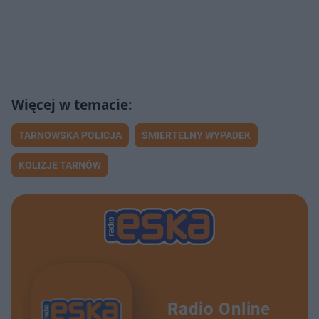
TARNOWSKA POLICJA
ŚMIERTELNY WYPADEK
KOLIZJE TARNÓW
Radio Online