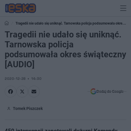
Tragedii nie udało się uniknąć. Tarnowska policja podsumowała okres
świąteczny [AUDIO]
Tragedii nie udało się uniknąć.
Tarnowska policja
podsumowała okres świąteczny
[AUDIO]
2020-12-28
14:30
Dodaj do Google
Tomek Piszczek
450 interwencji zanotowali dyżurni Komendy