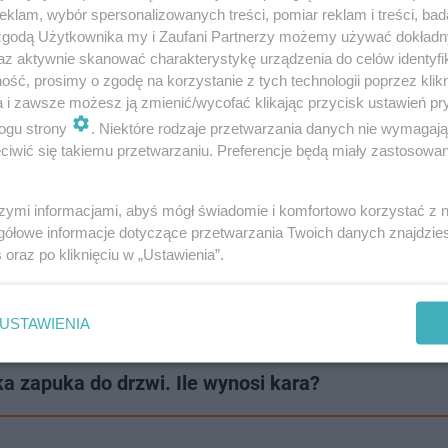
klam, wybór spersonalizowanych treści, pomiar reklam i treści, bad
 zgodą Użytkownika my i Zaufani Partnerzy możemy używać dokład
omka i bibuła. I nitka, żeby nawinąć. Jest
az aktywnie skanować charakterystykę urządzenia do celów identyfi
ony jest supełek i nawijasz na początku bibułę,
ść, prosimy o zgodę na korzystanie z tych technologii poprzez klikn
tak na zmianę. Żeby tą bibułę i słomkę nawlec
a i zawsze możesz ją zmienić/wycofać klikając przycisk ustawień pr
ogu strony
. Niektóre rodzaje przetwarzania danych nie wymagaj
ebna jest ostra igła, taka cieniutka. Tak. (...)
iwić się takiemu przetwarzaniu. Preferencje będą miały zastosowanie
tęczę, a później obojętne kolory, które
enie takiego łańcucha to jest trudna
szymi informacjami, abyś mógł świadomie i komfortowo korzystać z
tka z igłą, daje się na to słomkę, potem
gółowe informacje dotyczące przetwarzania Twoich danych znajdzi
s
oraz po kliknięciu w „Ustawienia”.
bułę i tak ciągle. To są moje ulubione. Różowy,
i – relacjonowali uczestnicy zajęć.
USTAWIENIA
a zapuka do drzwi. Ile wynosi kara?