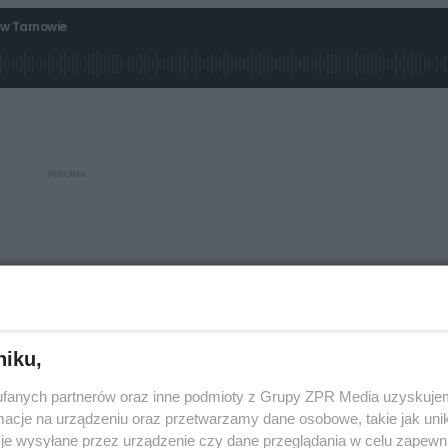
w Tarnowie
niku,
fanych partnerów oraz inne podmioty z Grupy ZPR Media uzyskujem
cje na urządzeniu oraz przetwarzamy dane osobowe, takie jak unika
je wysyłane przez urządzenie czy dane przeglądania w celu zapewn