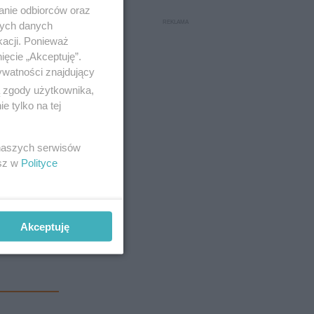
anie odbiorców oraz
nych danych
kacji. Ponieważ
ięcie „Akceptuję”.
ywatności znajdujący
ą zgody użytkownika,
 tylko na tej
 naszych serwisów
esz w
Polityce
Akceptuję