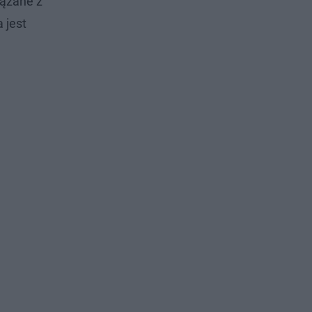
iązane z
 jest