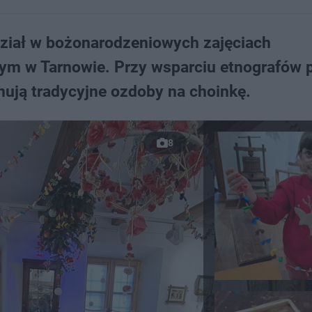
dział w bożonarodzeniowych zajęciach
m w Tarnowie. Przy wsparciu etnografów 
ują tradycyjne ozdoby na choinkę.
8