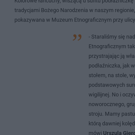
Kolorowe łańcuchy, wiszącą u sufitu podłaźniczkę 
tradycjami Bożego Narodzenia w naszym regionie, 
pokazywana w Muzeum Etnograficznym przy ulicy 
- Staraliśmy się n
Etnograficznym taki
przystrajając ją wł
podłaźniczka, jak 
stołem, na stole, wy
podstawowych sur
wigilijnej. No i oc
noworocznego, gru
stroju. Mamy pastu
którą dawniej kolęd
mówi
Urszula Gier