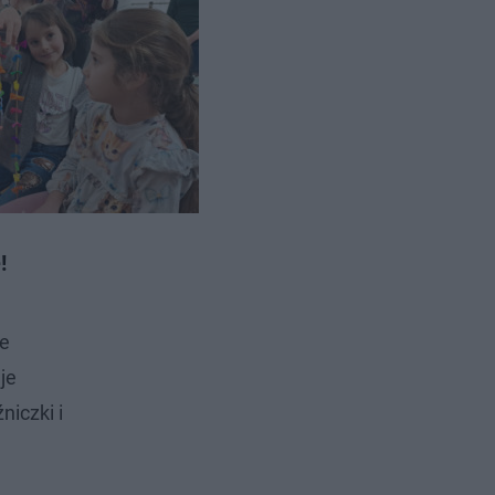
wiaty" z
!
ie
je
iczki i