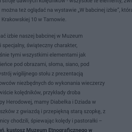
i stroje dawnych kolędników - wszystkie te elementy, zw
można też oglądać na wystawie „W babcinej izbie”, która
Krakowskiej 10 w Tarnowie.
adać izbie naszej babcinej w Muzeum
 specjalny, świąteczny charakter,
aśnie tymi wszystkimi elementami jak
wieńce pod obrazami, słoma, siano, pod
strój wigilijnego stołu z prezentacją
owców niezbędnych do wykonania wieczerzy
zywiście kolędników, przykłady droba
py Herodowej, mamy Diabełka i Dziada w
szków z gwiazdą i przepiękną starą szopkę, z
nicy chodzili, śpiewając kolędy i pastorałki –
oń, kustosz Muzeum Etnograficznego w