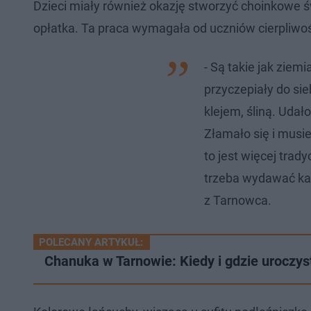
Dzieci miały również okazję stworzyć choinkowe ś
opłatka. Ta praca wymagała od uczniów cierpliwości
- Są takie jak ziemi
przyczepiały do sieb
klejem, śliną. Udał
Złamało się i musie
to jest więcej trady
trzeba wydawać kas
z Tarnowca.
POLECANY ARTYKUŁ:
Chanuka w Tarnowie: Kiedy i gdzie uroczys