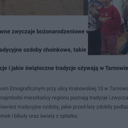
 dawne zwyczaje bożonarodzeniowe w Muzeum
adycyjne ozdoby choinkowe, takie jak łańcuchy i "ś
cje i jakie świąteczne tradycje ożywają w Tarnowie
zeum Etnograficznym przy ulicy Krakowskiej 10 w Tarnow
 najmłodsi mieszkańcy regionu poznają tradycje i zwycza
ież tradycyjne ozdoby, jakie przed laty zdobiły podłaźn
mek i bibuły oraz światy z opłatka: