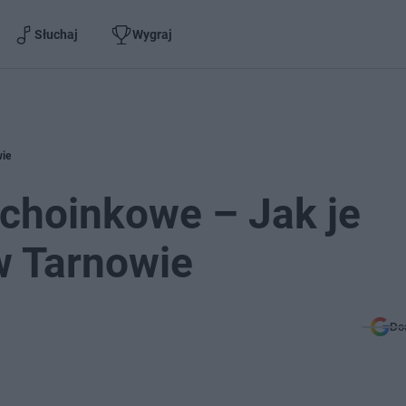
Słuchaj
Wygraj
wie
choinkowe – Jak je
w Tarnowie
Do