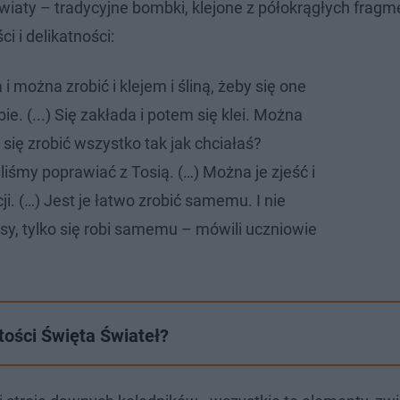
wiaty – tradycyjne bombki, klejone z półokrągłych frag
 i delikatności:
a i można zrobić i klejem i śliną, żeby się one
ie. (...) Się zakłada i potem się klei. Można
o się zrobić wszystko tak jak chciałaś?
liśmy poprawiać z Tosią. (…) Można je zjeść i
cji. (…) Jest je łatwo zrobić samemu. I nie
y, tylko się robi samemu – mówili uczniowie
tości Święta Świateł?