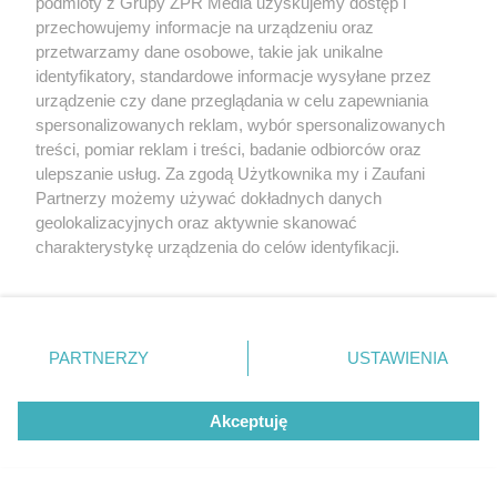
podmioty z Grupy ZPR Media uzyskujemy dostęp i
przechowujemy informacje na urządzeniu oraz
Mieszkańcy nie kryją oburzenia!
przetwarzamy dane osobowe, takie jak unikalne
identyfikatory, standardowe informacje wysyłane przez
urządzenie czy dane przeglądania w celu zapewniania
spersonalizowanych reklam, wybór spersonalizowanych
treści, pomiar reklam i treści, badanie odbiorców oraz
ulepszanie usług. Za zgodą Użytkownika my i Zaufani
Partnerzy możemy używać dokładnych danych
geolokalizacyjnych oraz aktywnie skanować
charakterystykę urządzenia do celów identyfikacji.
Ponieważ cenimy Twoją prywatność, prosimy o zgodę na
korzystanie z tych technologii poprzez kliknięcie
„Akceptuję”. Zgoda jest dobrowolna i zawsze możesz ją
SPORT
zmienić/wycofać klikając przycisk ustawień prywatności
Liga Europy. Jagiellonia wkracza do gry i
PARTNERZY
USTAWIENIA
znajdujący się w lewym dolnym rogu strony
. Niektóre
podejmuje legendarny Rangers FC
rodzaje przetwarzania danych nie wymagają zgody
Akceptuję
użytkownika, ale masz prawo sprzeciwić się takiemu
przetwarzaniu. Preferencje będą miały zastosowanie tylko
na tej witrynie.
NAJNOWSZE NEWSY: