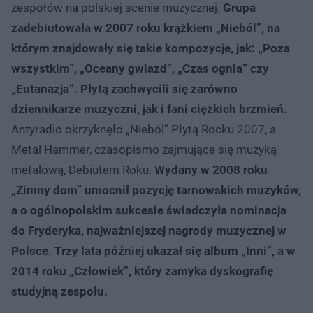
zespołów na polskiej scenie muzycznej.
Grupa
zadebiutowała w 2007 roku krążkiem „Nieból”, na
którym znajdowały się takie kompozycje, jak: „Poza
wszystkim”, „Oceany gwiazd”, „Czas ognia” czy
„Eutanazja”. Płytą zachwycili się zarówno
dziennikarze muzyczni, jak i fani ciężkich brzmień.
Antyradio okrzyknęło „Nieból” Płytą Rocku 2007, a
Metal Hammer, czasopismo zajmujące się muzyką
metalową, Debiutem Roku.
Wydany w 2008 roku
„Zimny dom” umocnił pozycję tarnowskich muzyków,
a o ogólnopolskim sukcesie świadczyła nominacja
do Fryderyka, najważniejszej nagrody muzycznej w
Polsce. Trzy lata później ukazał się album „Inni”, a w
2014 roku „Człowiek”, który zamyka dyskografię
studyjną zespołu.