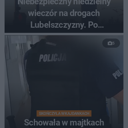
Niebezpieczny niedzielny
wieczór na drogach
Lubelszczyzny. Po
nieudanym manewrze
5
wyprzedzania zginął
kierowca auta
SKOŃCZYŁA W KAJDANKACH
Schowała w majtkach