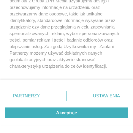
podmioty z Grupy ZPR Media uzyskujemy dostęp i
przechowujemy informacje na urządzeniu oraz
przetwarzamy dane osobowe, takie jak unikalne
identyfikatory, standardowe informacje wysyłane przez
urządzenie czy dane przeglądania w celu zapewniania
spersonalizowanych reklam, wybór spersonalizowanych
treści, pomiar reklam i treści, badanie odbiorców oraz
ulepszanie usług. Za zgodą Użytkownika my i Zaufani
Partnerzy możemy używać dokładnych danych
geolokalizacyjnych oraz aktywnie skanować
charakterystykę urządzenia do celów identyfikacji.
Ponieważ cenimy Twoją prywatność, prosimy o zgodę na
Żaden utwór zamieszczony w serwisie nie może być powielany i
korzystanie z tych technologii poprzez kliknięcie
rozpowszechniany lub dalej rozpowszechniany w jakikolwiek sposób (w
„Akceptuję”. Zgoda jest dobrowolna i zawsze możesz ją
tym także elektroniczny lub mechaniczny) na jakimkolwiek polu
zmienić/wycofać klikając przycisk ustawień prywatności
eksploatacji w jakiejkolwiek formie, włącznie z umieszczaniem w
PARTNERZY
USTAWIENIA
Internecie bez pisemnej zgody właściciela praw. Jakiekolwiek użycie lub
znajdujący się w lewym dolnym rogu strony
. Niektóre
wykorzystanie utworów w całości lub w części z naruszeniem prawa,
rodzaje przetwarzania danych nie wymagają zgody
tzn. bez właściwej zgody, jest zabronione pod groźbą kary i może być
ścigane prawnie.
Akceptuję
użytkownika, ale masz prawo sprzeciwić się takiemu
przetwarzaniu. Preferencje będą miały zastosowanie tylko
na tej witrynie.