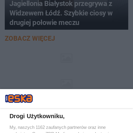
Jagiellonia Białystok przegrywa z
Widzewem Łódź. Szybkie ciosy w
drugiej połowie meczu
ZOBACZ WIĘCEJ
Drogi Użytkowniku,
My, naszych 1162 zaufanych partnerów oraz inne