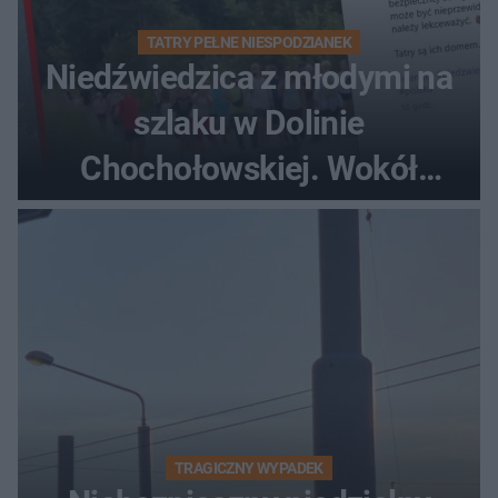
TATRY PEŁNE NIESPODZIANEK
Niedźwiedzica z młodymi na
szlaku w Dolinie
Chochołowskiej. Wokół
turyści!
TRAGICZNY WYPADEK