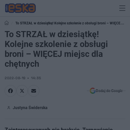
To STRZAŁ w dziesiątkę! Kolejne szkolenie z obsługi broni – WIĘCEJ
miejsc dla chętnych
To STRZAŁ w dziesiątkę!
Kolejne szkolenie z obsługi
broni – WIĘCEJ miejsc dla
chętnych
2022-08-19
14:35
Dodaj do Google
Justyna Świderska
Zainteresowanych nie brakuje. Tarnowianie