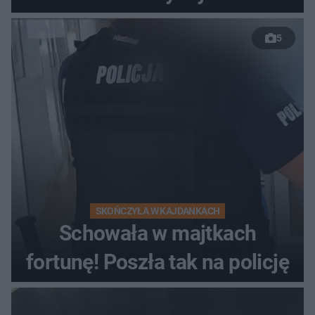
nieudanym manewrze
5
wyprzedzania zginął
kierowca auta
SKOŃCZYŁA W KAJDANKACH
Schowała w majtkach
fortunę! Poszła tak na policję