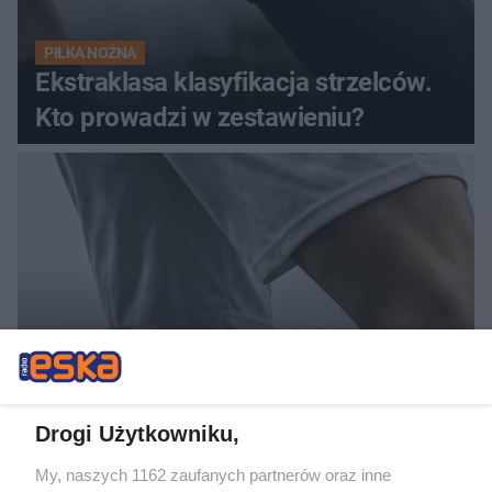
PIŁKA NOŻNA
Ekstraklasa klasyfikacja strzelców.
Kto prowadzi w zestawieniu?
PIŁKA NOŻNA
Jagiellonia Białystok przegrywa z
Widzewem Łódź. Szybkie ciosy w
Drogi Użytkowniku,
drugiej połowie meczu
My, naszych 1162 zaufanych partnerów oraz inne