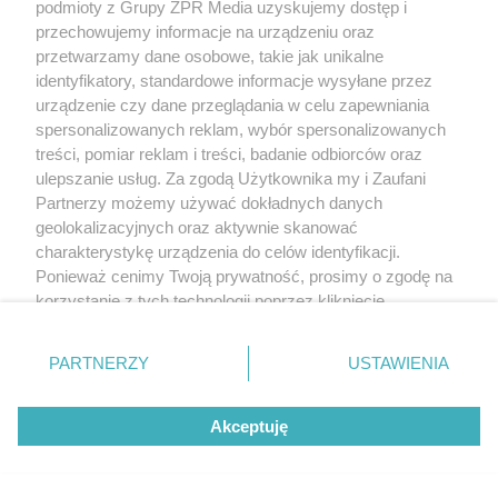
podmioty z Grupy ZPR Media uzyskujemy dostęp i
przechowujemy informacje na urządzeniu oraz
ZOBACZ WIĘCEJ
przetwarzamy dane osobowe, takie jak unikalne
identyfikatory, standardowe informacje wysyłane przez
urządzenie czy dane przeglądania w celu zapewniania
spersonalizowanych reklam, wybór spersonalizowanych
treści, pomiar reklam i treści, badanie odbiorców oraz
ulepszanie usług. Za zgodą Użytkownika my i Zaufani
Partnerzy możemy używać dokładnych danych
geolokalizacyjnych oraz aktywnie skanować
charakterystykę urządzenia do celów identyfikacji.
Ponieważ cenimy Twoją prywatność, prosimy o zgodę na
korzystanie z tych technologii poprzez kliknięcie
„Akceptuję”. Zgoda jest dobrowolna i zawsze możesz ją
zmienić/wycofać klikając przycisk ustawień prywatności
PARTNERZY
USTAWIENIA
znajdujący się w lewym dolnym rogu strony
. Niektóre
rodzaje przetwarzania danych nie wymagają zgody
Akceptuję
użytkownika, ale masz prawo sprzeciwić się takiemu
przetwarzaniu. Preferencje będą miały zastosowanie tylko
na tej witrynie.