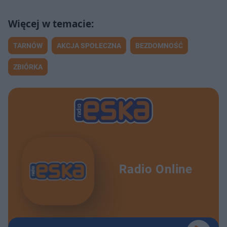
TARNÓW
AKCJA SPOŁECZNA
BEZDOMNOŚĆ
ZBIÓRKA
Radio Online